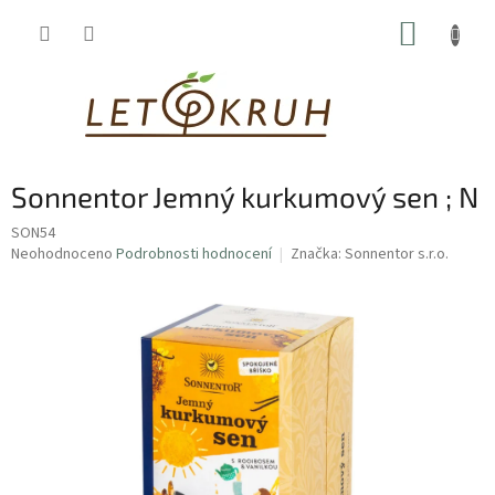
Přejít
NÁKUP
na
obsah
KOŠÍK
Sonnentor Jemný kurkumový sen ; N
SON54
Průměrné
Neohodnoceno
Podrobnosti hodnocení
Značka:
Sonnentor s.r.o.
hodnocení
produktu
je
0,0
z
5
hvězdiček.