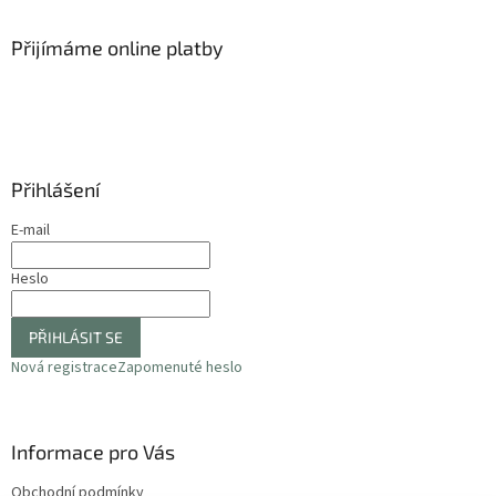
p
a
Přijímáme online platby
t
í
Přihlášení
E-mail
Heslo
PŘIHLÁSIT SE
Nová registrace
Zapomenuté heslo
Informace pro Vás
Obchodní podmínky