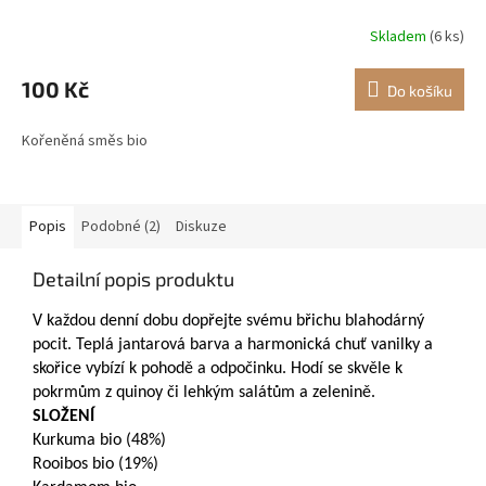
Skladem
(6 ks)
100 Kč
Do košíku
Kořeněná směs bio
Popis
Podobné (2)
Diskuze
Detailní popis produktu
V každou denní dobu dopřejte svému břichu blahodárný
pocit. Teplá jantarová barva a harmonická chuť vanilky a
skořice vybízí k pohodě a odpočinku. Hodí se skvěle k
pokrmům z quinoy či lehkým salátům a zelenině.
SLOŽENÍ
Kurkuma bio (48%)
Rooibos bio (19%)