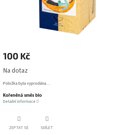
100 Kč
Měrná
Na dotaz
cena:
Položka byla vyprodána…
Kořeněná směs bio
Detailní informace
ZEPTAT SE
SDÍLET