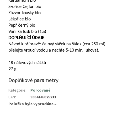
Kardamom bio
Skořice Cejlon bio
Zázvor kousky bio
Lékořice bio
Pepř černý bio
Vanilka lusk bio (1%)
DOPLŇUJÍCÍ ÚDAJE
Návod k přípravě: čajový sáček na šálek (cca 250 ml)
přelejte vroucí vodou a nechte 5-10 min. luhovat.
18 nálevových sáčků
27 g
Doplňkové parametry
Kategorie
:
Porcované
EAN
:
9004145025233
Položka byla vyprodána…
Z
á