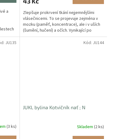
43 Kč
ivé a
Zlepšuje prokrvení tkání nejjemnějšími
o
vlásečnicemi. To se projevuje zejména v
mozku (paměť, koncentrace), ale i v uších
olestech
(šumění, hučení) a očích. Vynikající po
mozkových...
ód:
JU135
Kód:
JU144
JUKL bylina Kotvičník nať ; N
dem
(3 ks)
Skladem
(2 ks)