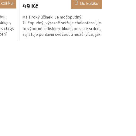
 košíku
Do košíku
49 Kč
dnu,
Má široký účinek. Je močopudný,
dňuje,
žlučopudný, výrazně snižuje cholesterol, je
rostaty.
to výborné antisklerotikum, posiluje srdce,
cení.
zajišťuje pohlavní svěžest u mužů (více, jak
o třetinu),...