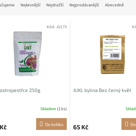
učujeme
Nejlevnější
Nejdražší
Nejprodávanější
Abecedně
Kód:
JU173
K
 ostropestřce 250g
JUKL bylina Bez černý květ
Skladem
(2 ks)
Skla
Do košíku
Do
 Kč
65 Kč