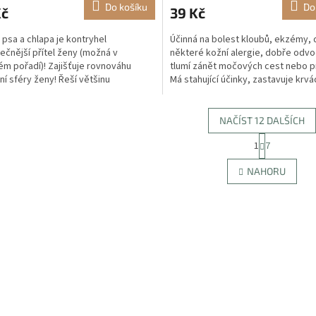
Do košíku
Do
Kč
39 Kč
psa a chlapa je kontryhel
Účinná na bolest kloubů, ekzémy, 
tečnější přítel ženy (možná v
některé kožní alergie, dobře odvo
m pořadí)! Zajišťuje rovnováhu
tlumí zánět močových cest nebo p
ní sféry ženy! Řeší většinu
Má stahující účinky, zastavuje krvá
ologických problémů. Pokud
Prakticky nemá...
..
NAČÍST 12 DALŠÍCH
S
1
7
O
t
r
v
NAHORU
á
l
n
á
k
d
o
a
v
c
á
í
n
p
í
r
v
k
y