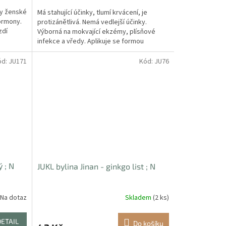
ny ženské
Má stahující účinky, tlumí krvácení, je
ormony.
protizánětlivá. Nemá vedlejší účinky.
zdí
Výborná na mokvající ekzémy, plísňové
infekce a vředy. Aplikuje se formou
obkladů a používá jako...
ód:
JU171
Kód:
JU76
 ; N
JUKL bylina Jinan - ginkgo list ; N
Na dotaz
Skladem
(2 ks)
DETAIL
Do košíku