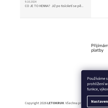
9.10.2024
CO JE TO HENNA? Již po tisíciletí se pě...
Z
á
p
a
t
Přijímám
í
platby
Používáme s
prohlížení w
funkce, výko
Nastaven
Copyright 2026
LETOKRUH
. Všechna práva vyhrazena.