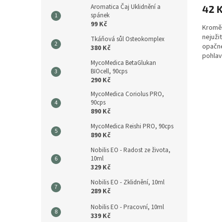
Aromatica Čaj Uklidnění a
42 
spánek
99 Kč
Kromě 
nejuži
Tkáňová sůl Osteokomplex
opačné
380 Kč
pohlav
MycoMedica BetaGlukan
gynek
BIOcell, 90cps
chcete.
290 Kč
MycoMedica Coriolus PRO,
90cps
890 Kč
MycoMedica Reishi PRO, 90cps
890 Kč
Nobilis EO - Radost ze života,
10ml
329 Kč
Nobilis EO - Zklidnění, 10ml
289 Kč
Nobilis EO - Pracovní, 10ml
339 Kč