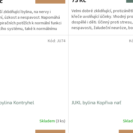
č
Velmi dobré zklidňující, protizánětl
í zklidňující bylina, na nervy i
křeče uvolňující účinky. Vhodný pr
ní, úzkost a nespavost. Napomáhá
dospělé i děti. Účinný proti stresu,
spiračních potížích k normální funkci
nespavosti, žaludeční neuróze, b
ího systému, také k normálnímu
v krku, zánětech v...
.
Kód:
JU74
K
bylina Kontryhel
JUKL bylina Kopřiva nať
Skladem
(3 ks)
Skla