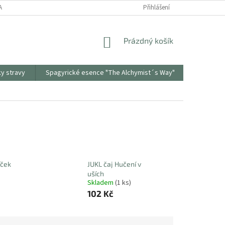
ANY OSOBNÍCH ÚDAJŮ
ODSTOUPENÍ OD SMLOUVY
Přihlášení
REKLAMAČNÍ PR
NÁKUPNÍ
Prázdný košík
KOŠÍK
ky stravy
Spagyrické esence "The Alchymist´s Way"
Sonnento
íček
JUKL čaj Hučení v
uších
Skladem
(1 ks)
102 Kč