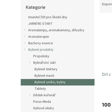
n
Přeskočit
a
Dopor
e
Kategorie
kategorie
z
l
e
Imunitní štít pro školní dny
V
n
JARNÍ RE-START
ý
í
Aromalampy, aromakameny, difuzéry
p
p
i
r
Aromaterapie
s
o
Bachovy esence
p
d
Bylinné produkty
r
u
Propolisky
o
k
Bylinářství Jukl
d
t
u
Bylinné tinktury
ů
Drť z
k
Bylinné masti
t
Bylinné směsi, byliny
ů
Tablety
Dědek kořenář
Purus-Meda
100
Duhové elixíry