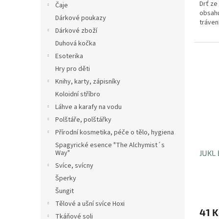
Drť ze
Čaje
obsahu
Dárkové poukazy
trávení
Dárkové zboží
Duhová kočka
Esoterika
Hry pro děti
Knihy, karty, zápisníky
Koloidní stříbro
Láhve a karafy na vodu
Polštáře, polštářky
Přírodní kosmetika, péče o tělo, hygiena
Spagyrické esence "The Alchymist´s
Way"
JUKL 
Svíce, svícny
Šperky
Šungit
Tělové a ušní svíce Hoxi
41 K
Tkáňové soli