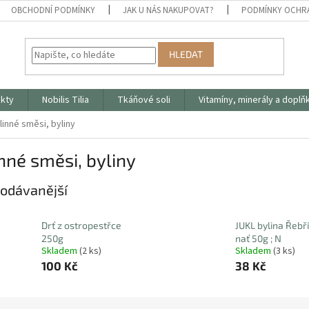
OBCHODNÍ PODMÍNKY
JAK U NÁS NAKUPOVAT?
PODMÍNKY OCHR
HLEDAT
ukty
Nobilis Tilia
Tkáňové soli
Vitamíny, minerály a doplň
linné směsi, byliny
nné směsi, byliny
odávanější
Drť z ostropestřce
JUKL bylina Řebř
250g
nať 50g ; N
Skladem
(2 ks)
Skladem
(3 ks)
100 Kč
38 Kč