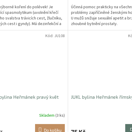
výborné koření do polévek! Je
Účinná pomoc prakticky na všech
jící spasmolytikum (uvolnění křečí
problémy zapříčiněné ženskými h
ho svalstva trávicích cest, žlučníku,
U mužů snižuje sexuální apetit a br
ch cest i gyndy). Má dezinfekční a
zhoubné bytnění prostaty.
nětlivé...
Kód:
JU108
K
bylina Heřmánek pravý květ
JUKL bylina Heřmánek římský
Skladem
(3 ks)
Do košíku
75 Kč