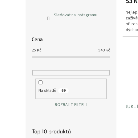
53 K
Nejlepš
Sledovat na Instagramu
zažívá
při re
dýchac
trávení
Cena
25
Kč
549
Kč
Na skladě
69
ROZBALIT FILTR
JUKL 
Top 10 produktů