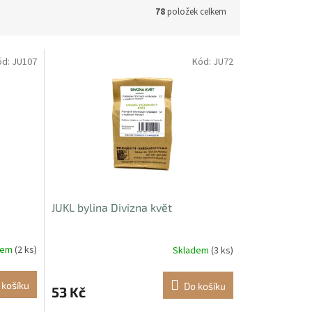
78
položek celkem
ód:
JU107
Kód:
JU72
JUKL bylina Divizna květ
dem
(2 ks)
Skladem
(3 ks)
 košíku
Do košíku
53 Kč