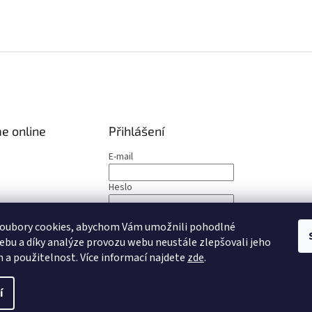
e online
Přihlášení
E-mail
Heslo
PŘIHLÁSIT SE
oubory cookies, abychom Vám umožnili pohodlné
ebu a díky analýze provozu webu neustále zlepšovali jeho
Nová registrace
Zapomenuté heslo
n a použitelnost
. Více informací najdete
zde
.
í