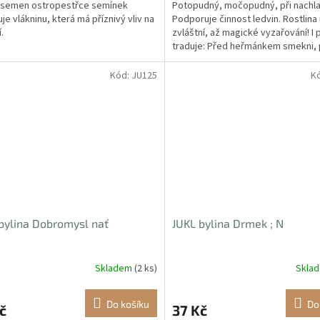
 semen ostropestřce semínek
Potopudný, močopudný, při nachla
je vlákninu, která má příznivý vliv na
Podporuje činnost ledvin. Rostlina
.
zvláštní, až magické vyzařování! I 
traduje: Před heřmánkem smekni,
bezinkou klekni.
Kód:
JU125
K
bylina Dobromysl nať
JUKL bylina Drmek ; N
Skladem
(2 ks)
Skla
Do košíku
Do
č
37 Kč