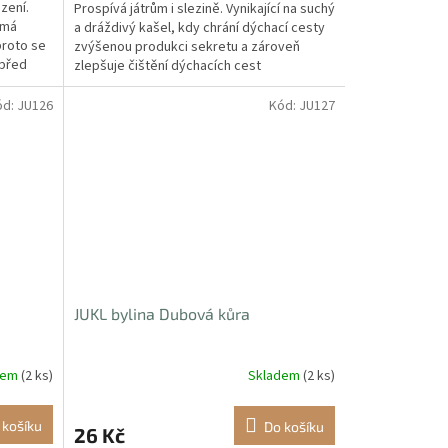
zení.
Prospívá játrům i slezině. Vynikající na suchý
 má
a dráždivý kašel, kdy chrání dýchací cesty
proto se
zvýšenou produkci sekretu a zároveň
 před
zlepšuje čištění dýchacích cest
odkašláváním.
ód:
JU126
Kód:
JU127
JUKL bylina Dubová kůra
dem
(2 ks)
Skladem
(2 ks)
 košíku
Do košíku
26 Kč