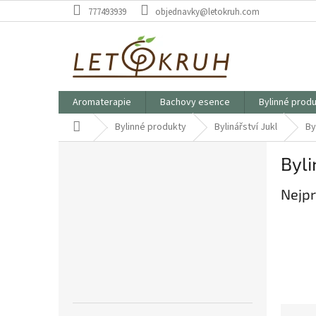
Přejít
777493939
objednavky@letokruh.com
na
obsah
Aromaterapie
Bachovy esence
Bylinné prod
Domů
Bylinné produkty
Bylinářství Jukl
By
P
Byli
o
s
Nejpr
t
r
a
n
n
í
p
a
Ř