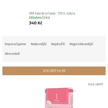
HM čakrární řada - EO 5. čakra
Skladem
(3 ks)
340 Kč
Ř
a
Doporučujeme
Nejlevnější
Nejdražší
Nejprodávanější
z
e
Abecedně
n
í
p
OTEVŘÍT FILTR
r
o
V
Kód:
HM97
d
ý
u
p
k
i
t
s
ů