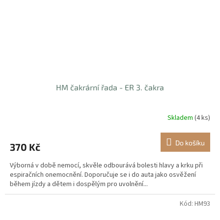
HM čakrární řada - ER 3. čakra
Skladem
(4 ks)
Do košíku
370 Kč
Výborná v době nemocí, skvěle odbourává bolesti hlavy a krku při
espiračních onemocnění. Doporučuje se i do auta jako osvěžení
během jízdy a dětem i dospělým pro uvolnění...
Kód:
HM93