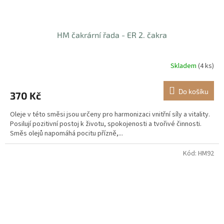
HM čakrární řada - ER 2. čakra
Skladem
(4 ks)
Do košíku
370 Kč
Oleje v této směsi jsou určeny pro harmonizaci vnitřní síly a vitality.
Posilují pozitivní postoj k životu, spokojenosti a tvořivé činnosti.
Směs olejů napomáhá pocitu přízně,...
Kód:
HM92