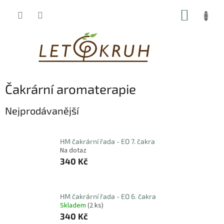
Přejít
NÁKUP
na
obsah
KOŠÍK
Čakrární aromaterapie
Nejprodávanější
HM čakrární řada - EO 7. čakra
Na dotaz
340 Kč
HM čakrární řada - EO 6. čakra
Skladem
(2 ks)
340 Kč