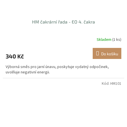
HM čakrární řada - EO 4. čakra
Skladem
(1 ks)
Do košíku
340 Kč
Výborná směs pro jarní únavu, poskytuje vydatný odpočinek,
uvolňuje negativní energii.
Kód:
HM101