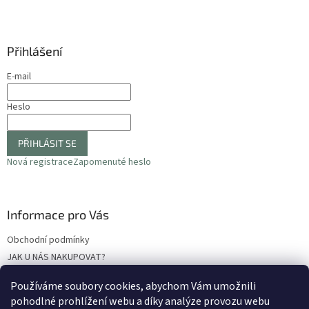
y
v
ý
p
Přihlášení
i
s
E-mail
u
Heslo
PŘIHLÁSIT SE
Nová registrace
Zapomenuté heslo
Informace pro Vás
Obchodní podmínky
JAK U NÁS NAKUPOVAT?
Podmínky ochrany osobních údajů
Používáme soubory cookies, abychom Vám umožnili
Odstoupení od smlouvy
pohodlné prohlížení webu a díky analýze provozu webu