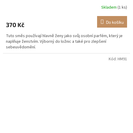
Skladem
(1 ks)
Průměrné
hodnocení
produktu
Do košíku
370 Kč
je
4,5
Tuto směs používají hlavně ženy jako svůj osobní parfém, který je
z
naplňuje ženstvím. Výborný do ložnic a také pro zlepšení
5
sebeuvědomění.
hvězdiček.
Kód:
HM91