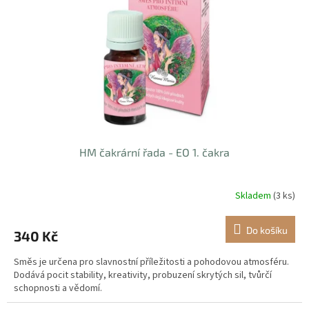
p
r
o
d
u
k
t
ů
HM čakrární řada - EO 1. čakra
Skladem
(3 ks)
Do košíku
340 Kč
Směs je určena pro slavnostní příležitosti a pohodovou atmosféru.
Dodává pocit stability, kreativity, probuzení skrytých sil, tvůrčí
schopnosti a vědomí.