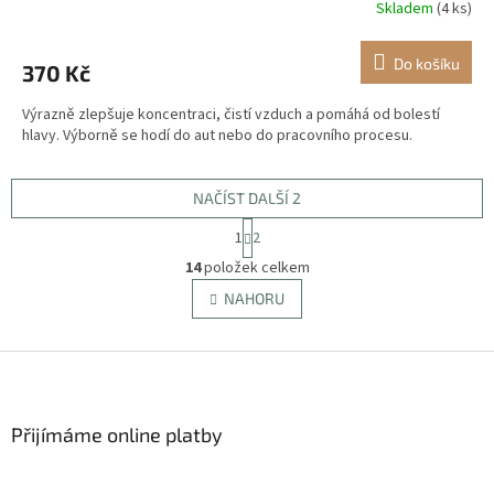
Skladem
(4 ks)
Do košíku
370 Kč
Výrazně zlepšuje koncentraci, čistí vzduch a pomáhá od bolestí
hlavy. Výborně se hodí do aut nebo do pracovního procesu.
NAČÍST DALŠÍ 2
S
1
2
t
O
r
14
položek celkem
v
á
l
NAHORU
n
á
k
d
o
v
Z
a
á
c
á
n
í
p
í
p
a
Přijímáme online platby
r
t
v
í
k