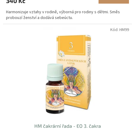
340 Kč
Harmonizuje vztahy v rodině, výborná pro rodiny s dětmi. Směs
probouzí ženství a dodává sebeúctu.
Kód:
HM99
HM čakrární řada - EO 3. čakra