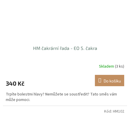
HM čakrární řada - EO 5. čakra
Skladem
(3 ks)
Do košíku
340 Kč
Trpíte bolestmi hlavy? Nemůžete se soustředit? Tato směs vám
může pomoci.
Kód:
HM102