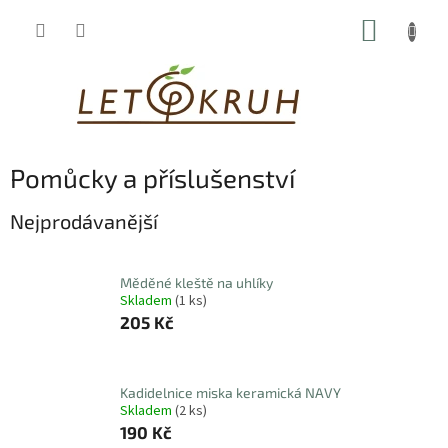
Přejít
NÁKUP
na
obsah
KOŠÍK
Pomůcky a příslušenství
Nejprodávanější
Měděné kleště na uhlíky
Skladem
(1 ks)
205 Kč
Kadidelnice miska keramická NAVY
Skladem
(2 ks)
190 Kč