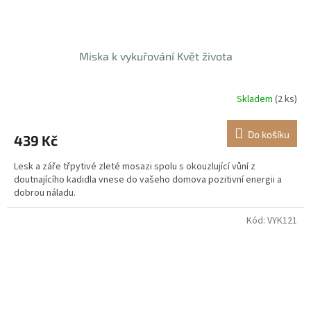
Miska k vykuřování Květ života
Skladem
(2 ks)
Do košíku
439 Kč
Lesk a záře třpytivé zleté mosazi spolu s okouzlující vůní z
doutnajícího kadidla vnese do vašeho domova pozitivní energii a
dobrou náladu.
Kód:
VYK121