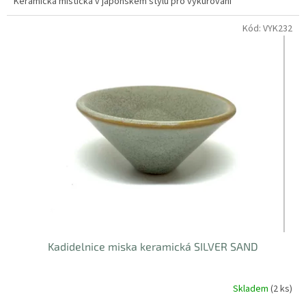
Keramická mistička v japonském stylu pro vykuřování
Kód:
VYK232
Kadidelnice miska keramická SILVER SAND
Skladem
(2 ks)