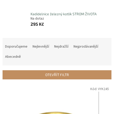
Kadidelnice železný kotlík STROM ŽIVOTA
Na dotaz
295 Kč
Ř
a
Doporučujeme
Nejlevnější
Nejdražší
Nejprodávanější
z
e
Abecedně
n
í
p
OTEVŘÍT FILTR
r
o
V
Kód:
VYK245
d
ý
u
p
k
i
t
s
ů