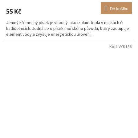
Do košíku
55 Kč
Jemný křemenný písek je vhodný jako izolant tepla v miskách či
kadidelnicích. Jedná se o písek mořského původu, který zastupuje
element vody a zvyšuje energetickou úroveň...
Kód:
VYK138