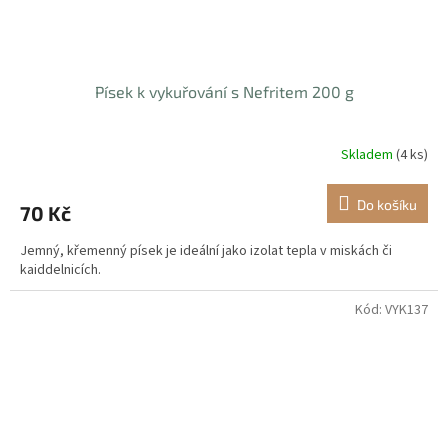
Písek k vykuřování s Nefritem 200 g
Skladem
(4 ks)
Do košíku
70 Kč
Jemný, křemenný písek je ideální jako izolat tepla v miskách či
kaiddelnicích.
Kód:
VYK137