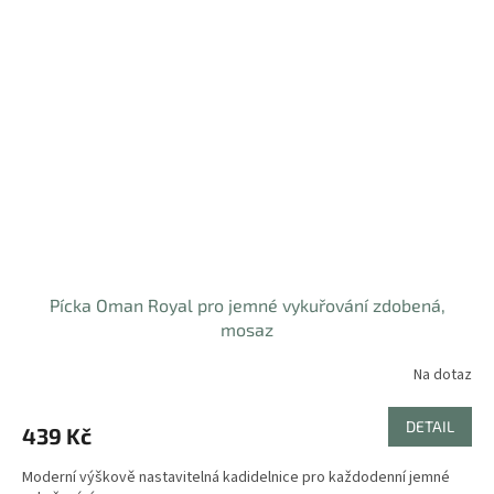
Pícka Oman Royal pro jemné vykuřování zdobená,
mosaz
Na dotaz
Průměrné
hodnocení
produktu
DETAIL
439 Kč
je
4,2
Moderní výškově nastavitelná kadidelnice pro každodenní jemné
z