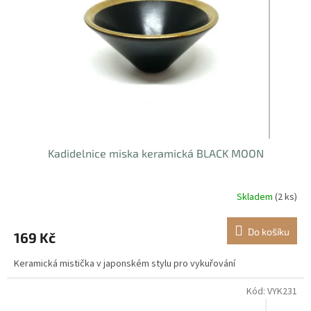
p
r
o
d
u
k
t
ů
Kadidelnice miska keramická BLACK MOON
Skladem
(2 ks)
Do košíku
169 Kč
Keramická mistička v japonském stylu pro vykuřování
Kód:
VYK231