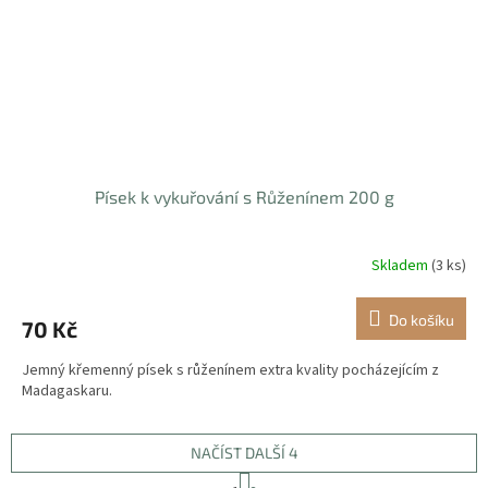
Písek k vykuřování s Růženínem 200 g
Skladem
(3 ks)
Do košíku
70 Kč
Jemný křemenný písek s růženínem extra kvality pocházejícím z
Madagaskaru.
NAČÍST DALŠÍ 4
S