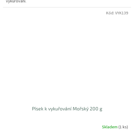
vykuřování.
5
hvězdiček.
Kód:
VYK139
Písek k vykuřování Mořský 200 g
Skladem
(1 ks)