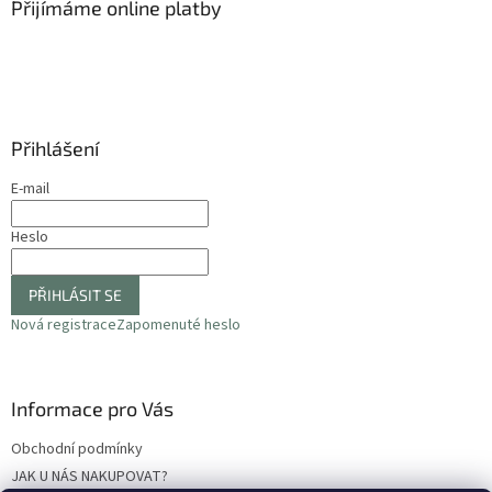
a
Přijímáme online platby
t
í
Přihlášení
E-mail
Heslo
PŘIHLÁSIT SE
Nová registrace
Zapomenuté heslo
Informace pro Vás
Obchodní podmínky
JAK U NÁS NAKUPOVAT?