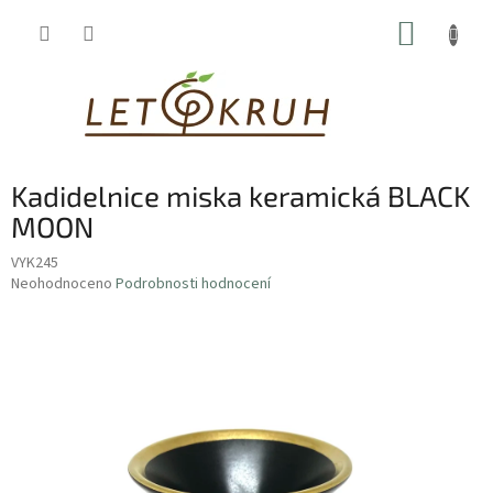
Přejít
NÁKUP
na
obsah
KOŠÍK
Kadidelnice miska keramická BLACK
MOON
VYK245
Průměrné
Neohodnoceno
Podrobnosti hodnocení
hodnocení
produktu
je
0,0
z
5
hvězdiček.