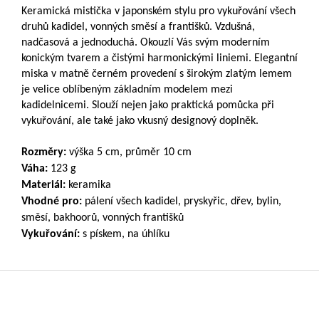
Keramická mistička v japonském stylu pro vykuřování všech
druhů kadidel, vonných směsí a františků. Vzdušná,
nadčasová a jednoduchá. Okouzlí Vás svým moderním
konickým tvarem a čistými harmonickými liniemi. Elegantní
miska v matně černém provedení s širokým zlatým lemem
je velice oblíbeným základním modelem mezi
kadidelnicemi. Slouží nejen jako praktická pomůcka při
vykuřování, ale také jako vkusný designový doplněk.
Rozměry:
výška 5 cm, průměr 10 cm
Váha:
123 g
Materiál:
keramika
Vhodné pro:
pálení všech kadidel, pryskyřic, dřev, bylin,
směsí, bakhoorů, vonných františků
Vykuřování:
s pískem, na úhlíku
Z
á
p