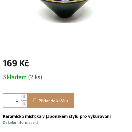
169 Kč
Měrná
Skladem
(2 ks)
cena:
Přidat do košíku
Keramická mistička v japonském stylu pro vykuřování
Detailní informace