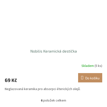
Nobilis Keramická destička
Skladem
(5 ks)
Do košíku
69 Kč
Neglazovaná keramika pro absorpci éterických olejů.
6
položek celkem
O
v