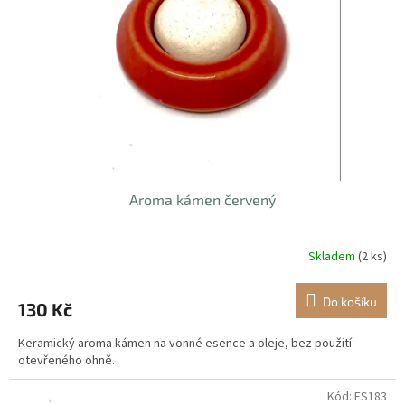
p
r
o
d
u
k
t
ů
Aroma kámen červený
Skladem
(2 ks)
Do košíku
130 Kč
Keramický aroma kámen na vonné esence a oleje, bez použití
otevřeného ohně.
Kód:
FS183