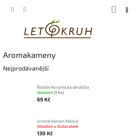
Přejít
NÁKUP
na
obsah
KOŠÍK
Aromakameny
Nejprodávanější
Nobilis Keramická destička
Skladem
(5 ks)
69 Kč
Aroma kámen fialový
Skladem u dodavatele
130 Kč