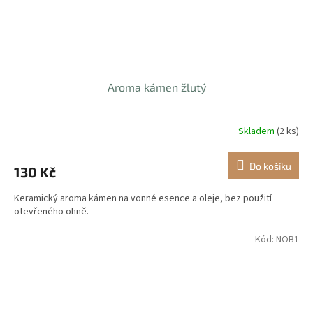
Aroma kámen žlutý
Skladem
(2 ks)
Do košíku
130 Kč
Keramický aroma kámen na vonné esence a oleje, bez použití
otevřeného ohně.
Kód:
NOB1