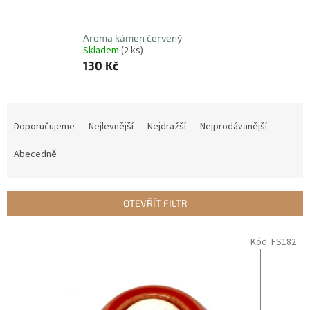
Aroma kámen červený
Skladem
(2 ks)
130 Kč
Ř
a
Doporučujeme
Nejlevnější
Nejdražší
Nejprodávanější
z
e
Abecedně
n
í
p
OTEVŘÍT FILTR
r
o
V
Kód:
FS182
d
ý
u
p
k
i
t
s
ů