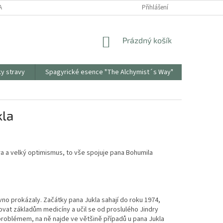
ANY OSOBNÍCH ÚDAJŮ
ODSTOUPENÍ OD SMLOUVY
Přihlášení
REKLAMAČNÍ PR
NÁKUPNÍ
Prázdný košík
KOŠÍK
ky stravy
Spagyrické esence "The Alchymist´s Way"
Sonnento
kla
ora a velký optimismus, to vše spojuje pana Bohumila
ávno prokázaly. Začátky pana Jukla sahají do roku 1974,
ovat základům medicíny a učil se od proslulého Jindry
či problémem, na ně najde ve většině případů u pana Jukla