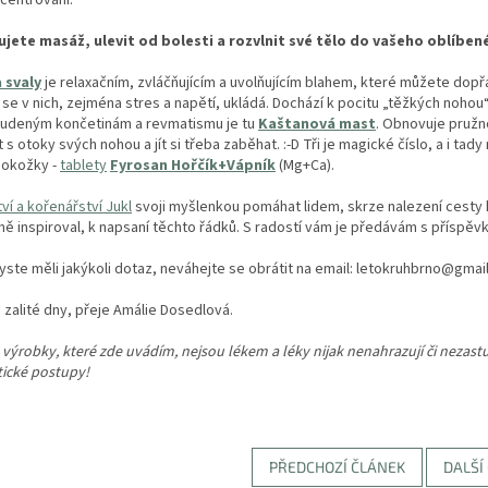
jete masáž, ulevit od bolesti a rozvlnit své tělo do vašeho oblíbené
 svaly
je relaxačním, zvláčňujícím a uvolňujícím blahem, které můžete dopř
se v nich, zejména stres a napětí, ukládá. Dochází k pocitu „těžkých nohou
studeným končetinám a revmatismu je tu
Kaštanová mast
. Obnovuje pružn
t s otoky svých nohou a jít si třeba zaběhat. :-D Tři je magické číslo, a i t
pokožky -
tablety
Fyrosan Hořčík+Vápník
(Mg+Ca).
tví a kořenářství Jukl
svoji myšlenkou pomáhat lidem, skrze nalezení cesty
mě inspiroval, k napsaní těchto řádků. S radostí vám je předávám s příspěv
ste měli jakýkoli dotaz, neváhejte se obrátit na email: letokruhbrno@gmai
zalité dny, přeje Amálie Dosedlová.
výrobky, které zde uvádím, nejsou lékem a léky nijak nenahrazují či nezast
tické postupy!
PŘEDCHOZÍ ČLÁNEK
DALŠÍ