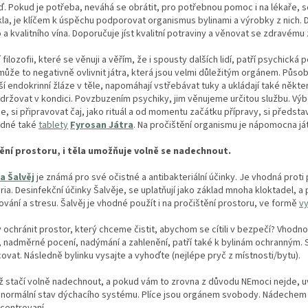
 Pokud je potřeba, neváhá se obrátit, pro potřebnou pomoc i na lékaře, se
la, je klíčem k úspěchu podporovat organismus bylinami a výrobky z nich. D
a kvalitního vína. Doporučuje jíst kvalitní potraviny a věnovat se zdravému 
í filozofii, které se věnuji a věřím, že i spousty dalších lidí, patří psychi
může to negativně ovlivnit játra, která jsou velmi důležitým orgánem. Působí v
ší endokrinní žláze v těle, napomáhají vstřebávat tuky a ukládají také někter
udržovat v kondici. Povzbuzením psychiky, jim věnujeme určitou službu. Vý
e, si připravovat čaj, jako rituál a od momentu začátku přípravy, si představ
odné také
tablety
Fyrosan Játra
. Na pročištění organismu je nápomocna já
ění prostoru, i těla umožňuje volně se nadechnout.
a Šalvěj
je známá pro své očistné a antibakteriální účinky. Je vhodná proti 
ria. Desinfekční účinky Šalvěje, se uplatňují jako základ mnoha kloktadel, a
vání a stresu. Šalvěj je vhodné použít i na pročištění prostoru, ve formě
v
 ochránit prostor, který chceme čistit, abychom se cítili v bezpečí? Vhodno
, nadměrné pocení, nadýmání a zahlenění, patří také k bylinám ochranným. S
ovat. Následně bylinku vysajte a vyhoďte (nejlépe pryč z místnosti/bytu).
iž stačí volně nadechnout, a pokud vám to zrovna z důvodu NEmoci nejde, u
 normální stav dýchacího systému. Plíce jsou orgánem svobody. Nádech
centrovaní.