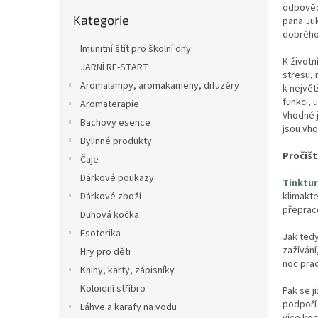
n
Přeskočit
odpověď.
e
Kategorie
kategorie
pana Juk
l
dobrého 
Imunitní štít pro školní dny
K životn
JARNÍ RE-START
stresu, 
Aromalampy, aromakameny, difuzéry
k největ
funkci, 
Aromaterapie
Vhodné j
Bachovy esence
jsou vh
Bylinné produkty
Pročišt
Čaje
Dárkové poukazy
Tinktur
klimakte
Dárkové zboží
přepraco
Duhová kočka
Esoterika
Jak tedy
zažívání
Hry pro děti
noc prac
Knihy, karty, zápisníky
Koloidní stříbro
Pak se j
podpoří
Láhve a karafy na vodu
více kon