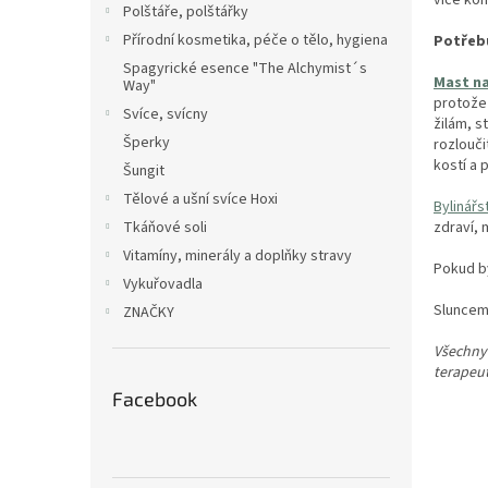
Polštáře, polštářky
Přírodní kosmetika, péče o tělo, hygiena
Potřebu
Spagyrické esence "The Alchymist´s
Mast na
Way"
protože 
Svíce, svícny
žilám, 
Šperky
rozlouči
kostí a 
Šungit
Tělové a ušní svíce Hoxi
Bylinářs
zdraví, 
Tkáňové soli
Vitamíny, minerály a doplňky stravy
Pokud by
Vykuřovadla
Sluncem 
ZNAČKY
Všechny 
terapeu
Facebook