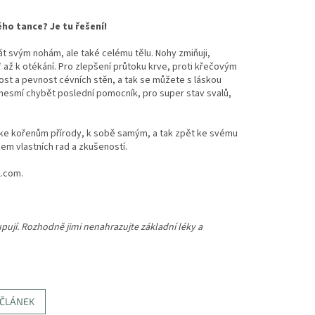
ho tance? Je tu řešení!
át svým nohám, ale také celému tělu. Nohy zmiňuji,
“ až k otékání. Pro zlepšení průtoku krve, proti křečovým
ost a pevnost cévních stěn, a tak se můžete s láskou
ady nesmí chybět poslední pomocník, pro super stav svalů,
 ke kořenům přírody, k sobě samým, a tak zpět ke svému
kem vlastních rad a zkušeností.
l.com.
upují. Rozhodně jimi nenahrazujte základní léky a
 ČLÁNEK