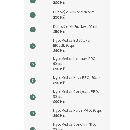
380 Kč
Duhový elixír Rosalen 50ml
250 Kč
Duhový elixír Fructavit 50 ml
250 Kč
MycoMedica BetaGlukan
BIOcell, 90cps
290 Kč
MycoMedica Hericium PRO,
90cps
890 Kč
MycoMedica Hlíva PRO, 90cps
890 Kč
MycoMedica Cordyceps PRO,
90cps
890 Kč
MycoMedica Reishi PRO, 90cps
890 Kč
MycoMedica Coriolus PRO,
90cps