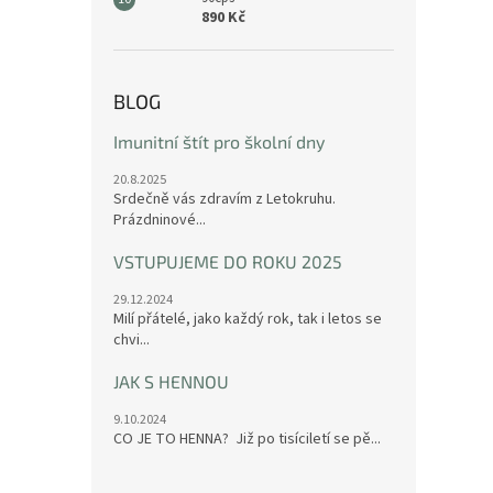
890 Kč
BLOG
Imunitní štít pro školní dny
20.8.2025
Srdečně vás zdravím z Letokruhu.
Prázdninové...
VSTUPUJEME DO ROKU 2025
29.12.2024
Milí přátelé, jako každý rok, tak i letos se
chvi...
JAK S HENNOU
9.10.2024
CO JE TO HENNA? Již po tisíciletí se pě...