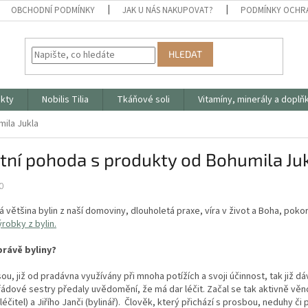
OBCHODNÍ PODMÍNKY
JAK U NÁS NAKUPOVAT?
PODMÍNKY OCHR
HLEDAT
ukty
Nobilis Tilia
Tkáňové soli
Vitamíny, minerály a doplň
ila Jukla
tní pohoda s produkty od Bohumila Ju
0
 většina bylin z naší domoviny, dlouholetá praxe, víra v život a Boha, pok
ýrobky z bylin.
právě byliny?
sou, již od pradávna využívány při mnoha potížích a svoji účinnost, tak již d
ádové sestry předaly uvědomění, že má dar léčit. Začal se tak aktivně věn
léčitel) a Jiřího Janči (bylinář). Člověk, který přichází s prosbou, neduhy 