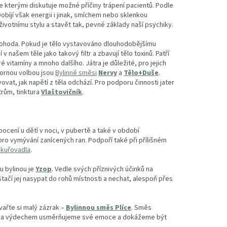
 kterými diskutuje možné příčiny trápení pacientů. Podle
obíjí však energii i jinak, smíchem nebo sklenkou
životnímu stylu a stavět tak, pevné základy naší psychiky.
cká pohoda. Pokud je tělo vystavováno dlouhodobějšímu
 našem těle jako takový filtr a zbavují tělo toxinů. Patří
é vitamíny a mnoho dalšího. Játra je důležité, pro jejich
bornou volbou jsou
Bylinné směsi
Nervy
a
Tělo+Duše
.
ovat, jak napětí z těla odchází. Pro podporu činnosti jater
trům, tinktura
Vlaštovičník
.
pocení u dětí v noci, v pubertě a také v období
 pro vymývání zanícených ran. Podpoří také při přílišném
ykuřovadla
.
u bylinou je
Yzop
. Vedle svých příznivých účinků na
tačí jej nasypat do rohů místnosti a nechat, alespoň přes
vařte si malý zázrak –
Bylinnou směs Plíce
. Směs
em a výdechem usměrňujeme své emoce a dokážeme být