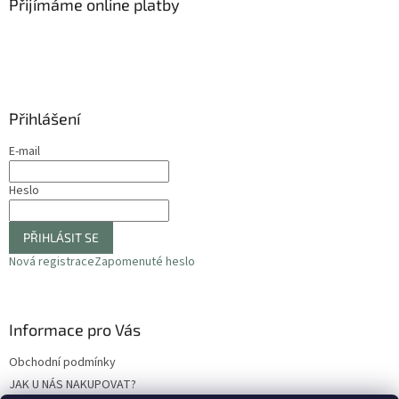
a
Přijímáme online platby
c
t
í
í
p
r
v
k
y
Přihlášení
v
ý
E-mail
p
i
Heslo
s
u
PŘIHLÁSIT SE
Nová registrace
Zapomenuté heslo
Informace pro Vás
Obchodní podmínky
JAK U NÁS NAKUPOVAT?