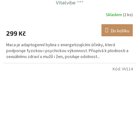
Vitalvibe ***
Skladem
(2 ks)
Do košíku
299 Kč
Maca je adaptogenní bylina s energetizujícími účinky, která
podporuje fyzickou i psychickou výkonnost. Přispívá k plodnosti a
sexuálnímu zdraví u mužů i žen, posiluje odolnost...
Kód:
VV114