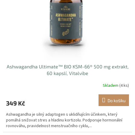
p
r
o
d
u
k
t
ů
Ashwagandha Ultimate™ BIO KSM-66® 500 mg extrakt,
60 kapslí, Vitalvibe
Skladem
(4 ks)
Do košíku
349 Kč
Ashwagandha je silný adaptogen s uklidňujícím účinkem, který
pomáhá snižovat stres a hladinu kortizolu. Podporuje hormonální
rovnováhu, pravidelnost menstruačního cyklu,...