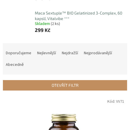
Maca Sextuple™ BIO Gelatinized 3-Complex, 60
kapslí, Vitalvibe ***
Skladem
(2 ks)
299 Kč
Ř
a
Doporučujeme
Nejlevnější
Nejdražší
Nejprodávanější
z
e
Abecedně
n
í
p
OTEVŘÍT FILTR
r
o
V
Kód:
VV71
d
ý
u
p
k
i
t
s
ů