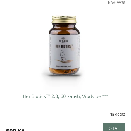
Kód:
VV38
Her Biotics™ 2.0, 60 kapslí, Vitalvibe ***
Na dotaz
DETAIL
699 Kč