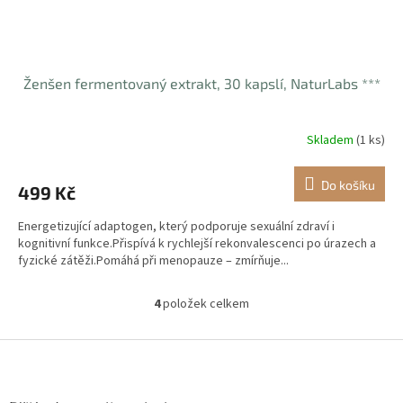
Ženšen fermentovaný extrakt, 30 kapslí, NaturLabs ***
Skladem
(1 ks)
Do košíku
499 Kč
Energetizující adaptogen, který podporuje sexuální zdraví i
kognitivní funkce.Přispívá k rychlejší rekonvalescenci po úrazech a
fyzické zátěži.Pomáhá při menopauze – zmírňuje...
4
položek celkem
O
v
l
Z
á
á
d
p
a