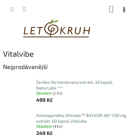
Přejít
NÁKUP
na
obsah
KOŠÍK
Vitalvibe
Nejprodávanější
Ženšen fermentovaný extrakt, 30 kapslí,
NaturLabs ***
Skladem
(1 ks)
499 Kč
Ashwagandha Ultimate™ BIO KSM-66® 500 mg
extrakt, 60 kapslí, Vitalvibe
Skladem
(4 ks)
349 Kč