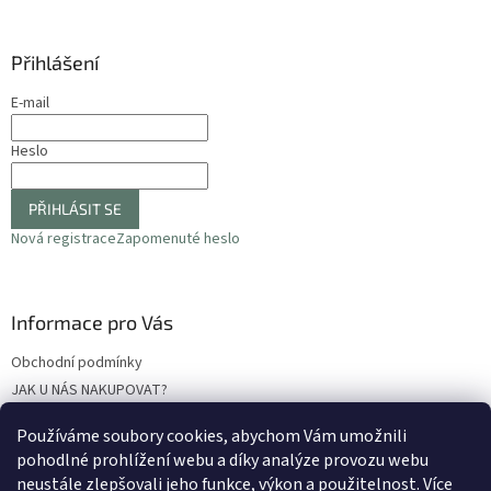
Přihlášení
E-mail
Heslo
PŘIHLÁSIT SE
Nová registrace
Zapomenuté heslo
Informace pro Vás
Obchodní podmínky
JAK U NÁS NAKUPOVAT?
Podmínky ochrany osobních údajů
Používáme soubory cookies, abychom Vám umožnili
Odstoupení od smlouvy
pohodlné prohlížení webu a díky analýze provozu webu
Reklamační protokol
neustále zlepšovali jeho funkce, výkon a použitelnost
. Více