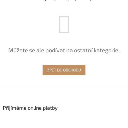
Můžete se ale podívat na ostatní kategorie.
ZPĚT DO OBCHODU
Z
á
p
a
Přijímáme online platby
t
í