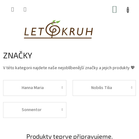
Přejít
NÁKUP
na
obsah
KOŠÍK
ZNAČKY
V této kategorii najdete naše nejoblíbenější značky a jejich produkty 💖
Hanna Maria
Nobilis Tilia
Sonnentor
Produkty teprve připravujeme.