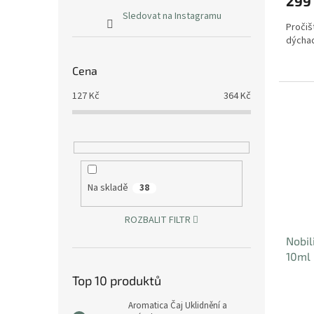
299
Sledovat na Instagramu
Pročiš
dýcha
Cena
127
Kč
364
Kč
Na skladě
38
ROZBALIT FILTR
Nobil
10ml
Top 10 produktů
Aromatica Čaj Uklidnění a