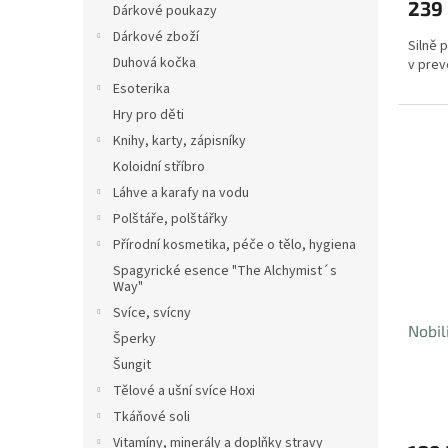
239
Dárkové poukazy
Dárkové zboží
Silně p
Duhová kočka
v prev
Esoterika
Hry pro děti
Knihy, karty, zápisníky
Koloidní stříbro
Láhve a karafy na vodu
Polštáře, polštářky
Přírodní kosmetika, péče o tělo, hygiena
Spagyrické esence "The Alchymist´s
Way"
Svíce, svícny
Nobil
Šperky
Šungit
Tělové a ušní svíce Hoxi
Tkáňové soli
Vitamíny, minerály a doplňky stravy