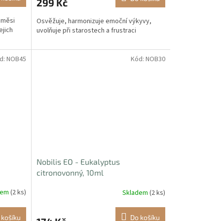
299 Kč
směsi
Osvěžuje, harmonizuje emoční výkyvy,
ejich
uvolňuje při starostech a frustraci
d:
NOB45
Kód:
NOB30
Nobilis EO - Eukalyptus
citronovonný, 10ml
dem
(2 ks)
Skladem
(2 ks)
 košíku
Do košíku