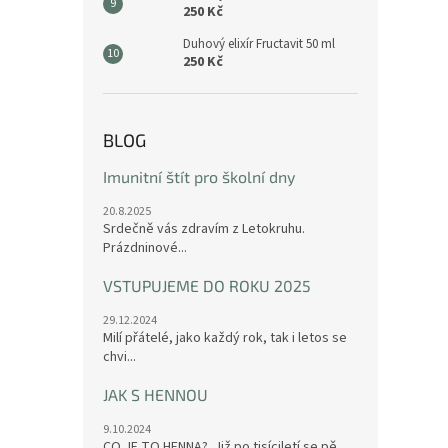
250 Kč
Duhový elixír Fructavit 50 ml
250 Kč
BLOG
Imunitní štít pro školní dny
20.8.2025
Srdečně vás zdravím z Letokruhu.
Prázdninové...
VSTUPUJEME DO ROKU 2025
29.12.2024
Milí přátelé, jako každý rok, tak i letos se
chvi...
JAK S HENNOU
9.10.2024
CO JE TO HENNA? Již po tisíciletí se pě...