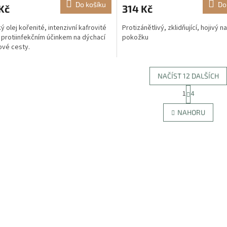
Do košíku
Do
Kč
314 Kč
ý olej kořenité, intenzivní kafrovité
Protizánětlivý, zklidňující, hojivý na
 protiinfekčním účinkem na dýchací
pokožku
vé cesty.
NAČÍST 12 DALŠÍCH
S
1
4
O
t
r
v
NAHORU
á
l
n
á
k
d
o
a
v
c
á
í
n
p
í
r
v
k
y
v