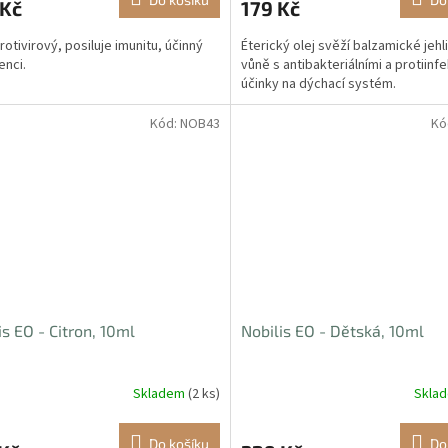
 Kč
179 Kč
rotivirový, posiluje imunitu, účinný
Éterický olej svěží balzamické jehl
enci.
vůně s antibakteriálními a protiinf
účinky na dýchací systém.
Kód:
NOB43
Kó
is EO - Citron, 10ml
Nobilis EO - Dětská, 10ml
Skladem
(2 ks)
Skla
Do košíku
Do