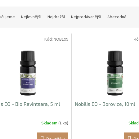
učujeme
Nejlevnější
Nejdražší
Nejprodávanější
Abecedně
Kód:
NOB199
Kó
is EO - Bio Ravintsara, 5 ml
Nobilis EO - Borovice, 10ml
Skladem
(1 ks)
Skla
Do košíku
Do