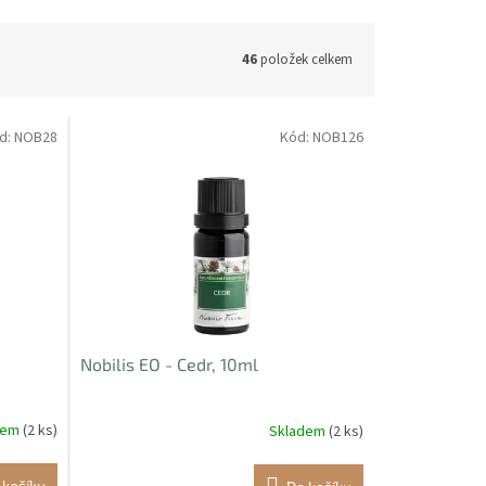
46
položek celkem
d:
NOB28
Kód:
NOB126
Nobilis EO - Cedr, 10ml
dem
(2 ks)
Skladem
(2 ks)
 košíku