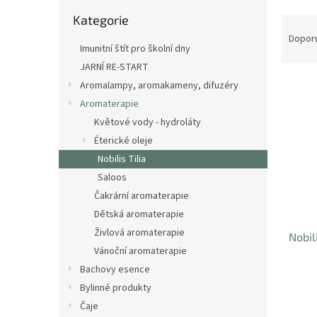
n
Přeskočit
e
Kategorie
kategorie
Ř
l
a
Dopor
Imunitní štít pro školní dny
z
JARNÍ RE-START
e
V
n
Aromalampy, aromakameny, difuzéry
ý
í
Aromaterapie
p
p
Květové vody - hydroláty
i
r
Éterické oleje
s
o
Nobilis Tilia
p
d
r
u
Saloos
o
k
Čakrární aromaterapie
d
t
Dětská aromaterapie
u
ů
Živlová aromaterapie
Nobil
k
Vánoční aromaterapie
t
ů
Bachovy esence
Bylinné produkty
Čaje