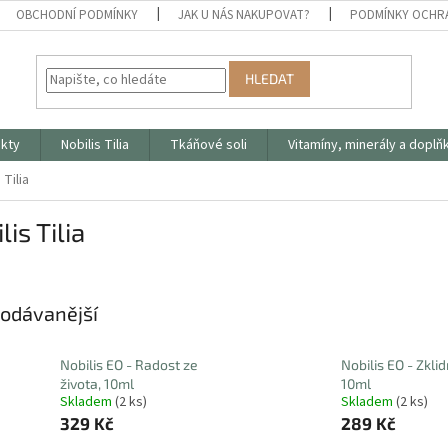
OBCHODNÍ PODMÍNKY
JAK U NÁS NAKUPOVAT?
PODMÍNKY OCHR
HLEDAT
ukty
Nobilis Tilia
Tkáňové soli
Vitamíny, minerály a doplň
 Tilia
lis Tilia
odávanější
Nobilis EO - Radost ze
Nobilis EO - Zklid
života, 10ml
10ml
Skladem
(2 ks)
Skladem
(2 ks)
329 Kč
289 Kč