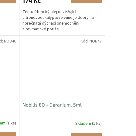
174 Kč
Tento éterický olej osvěžující
citronovoeukalyptové vůně je dobrý na
horečnatá dýchací onemocnění
a revmatické potíže.
d:
NOB46
Kód:
NOB47
Nobilis EO - Geranium, 5ml
dem
(1 ks)
Skladem
(1 ks)