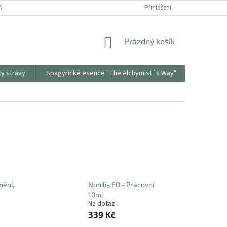
ANY OSOBNÍCH ÚDAJŮ
ODSTOUPENÍ OD SMLOUVY
Přihlášení
REKLAMAČNÍ PR
NÁKUPNÍ
Prázdný košík
KOŠÍK
ky stravy
Spagyrické esence "The Alchymist´s Way"
Sonnento
nění,
Nobilis EO - Pracovní,
10ml
Na dotaz
339 Kč