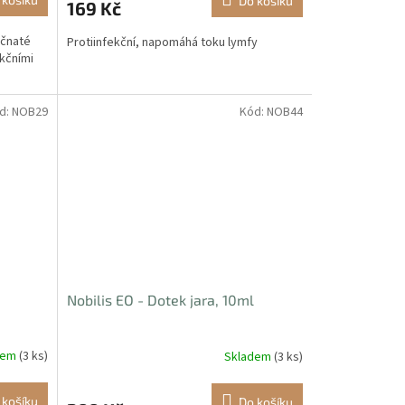
Do košíku
169 Kč
ičnaté
Protiinfekční, napomáhá toku lymfy
ekčními
d:
NOB29
Kód:
NOB44
Nobilis EO - Dotek jara, 10ml
dem
(3 ks)
Skladem
(3 ks)
 košíku
Do košíku