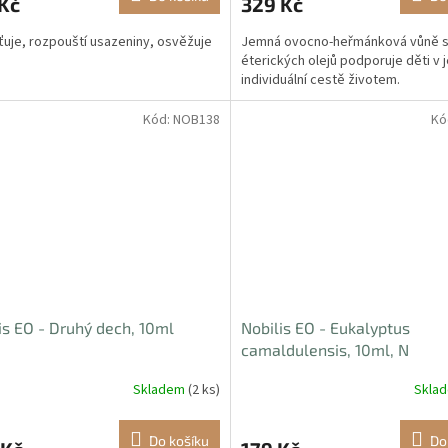
Kč
329 Kč
ťuje, rozpouští usazeniny, osvěžuje
Jemná ovocno-heřmánková vůně 
éterických olejů podporuje děti v j
individuální cestě životem.
Kód:
NOB138
Kó
is EO - Druhý dech, 10ml
Nobilis EO - Eukalyptus
camaldulensis, 10ml, N
Skladem
(2 ks)
Skla
Do košíku
Do