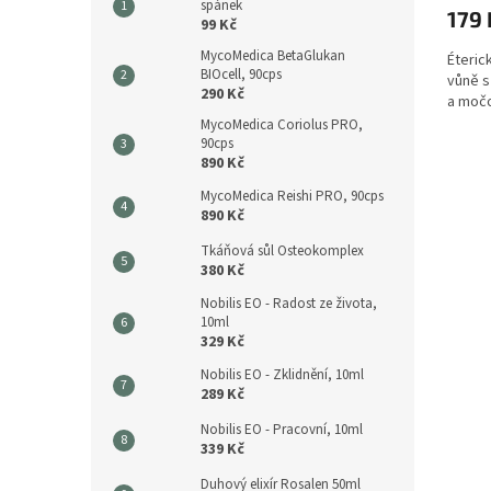
spánek
179 
99 Kč
MycoMedica BetaGlukan
Éterick
BIOcell, 90cps
vůně s
290 Kč
a močo
MycoMedica Coriolus PRO,
90cps
890 Kč
MycoMedica Reishi PRO, 90cps
890 Kč
Tkáňová sůl Osteokomplex
380 Kč
Nobilis EO - Radost ze života,
10ml
329 Kč
Nobilis EO - Zklidnění, 10ml
289 Kč
Nobilis EO - Pracovní, 10ml
339 Kč
Duhový elixír Rosalen 50ml