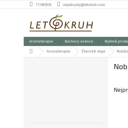
Přejít
777493939
objednavky@letokruh.com
na
obsah
Aromaterapie
Bachovy esence
Bylinné prod
Domů
Aromaterapie
Éterické oleje
Nobilis
P
Nobi
o
s
t
r
Nejpr
a
n
n
í
p
a