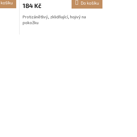
 košíku
Do košíku
184 Kč
Protizánětlivý, zklidňující, hojivý na
pokožku