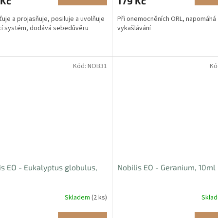
 Kč
179 Kč
ťuje a projasňuje, posiluje a uvolňuje
Při onemocněních ORL, napomáhá
cí systém, dodává sebedůvěru
vykašlávání
Kód:
NOB31
Kó
is EO - Eukalyptus globulus,
Nobilis EO - Geranium, 10ml
Skladem
(2 ks)
Skla