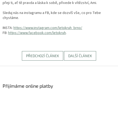
přeji ti, ať tě pravda a láska k sobě, přivede k vítězství, Ami.
Sleduj nás na instagramu a FB, kde se dozvíš vše, co pro Tebe
chystáme.
INSTA:
https://www.instagram.com/letokruh_brno/
FB:
https://www.facebook.com/letokruh
.
PŘEDCHOZÍ ČLÁNEK
DALŠÍ ČLÁNEK
Z
á
p
a
Přijímáme online platby
t
í