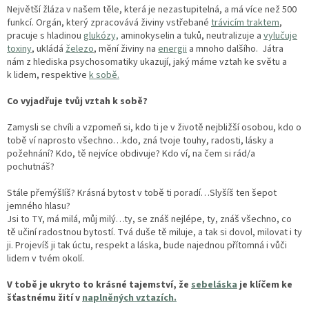
Největší žláza v našem těle, která je nezastupitelná, a má více než 500
funkcí. Orgán, který zpracovává živiny vstřebané
trávicím traktem
,
pracuje s hladinou
glukózy,
aminokyselin a tuků, neutralizuje a
vylučuje
toxiny
, ukládá
železo
, mění živiny na
energii
a mnoho dalšího. Játra
nám z hlediska psychosomatiky ukazují, jaký máme vztah ke světu a
k lidem, respektive
k sobě.
Co vyjadřuje tvůj vztah k sobě?
Zamysli se chvíli a vzpomeň si, kdo ti je v životě nejbližší osobou, kdo o
tobě ví naprosto všechno…kdo, zná tvoje touhy, radosti, lásky a
požehnání? Kdo, tě nejvíce obdivuje? Kdo ví, na čem si rád/a
pochutnáš?
Stále přemýšlíš? Krásná bytost v tobě ti poradí…Slyšíš ten šepot
jemného hlasu?
Jsi to TY, má milá, můj milý…ty, se znáš nejlépe, ty, znáš všechno, co
tě učiní radostnou bytostí. Tvá duše tě miluje, a tak si dovol, milovat i ty
ji. Projevíš ji tak úctu, respekt a láska, bude najednou přítomná i vůči
lidem v tvém okolí.
V tobě je ukryto to krásné tajemství, že
sebeláska
je klíčem ke
šťastnému žití v
naplněných vztazích.