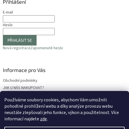
Přihlášení
E-mail
Heslo
PŘIHLÁSIT SE
Nová registrace
Zapomenuté heslo
Informace pro Vás
Obchodní podmínky
JAK U NÁS NAKUPOVAT?
Podmínky ochrany osobních údajů
Používáme soubory cookies, abychom Vám umožnili
Odstoupení od smlouvy
pohodlné prohlížení webu a díky analýze provozu webu
Reklamační protokol
neustále zlepšovali jeho funkce, výkon a použitelnost
. Více
informací najdete
zde
.