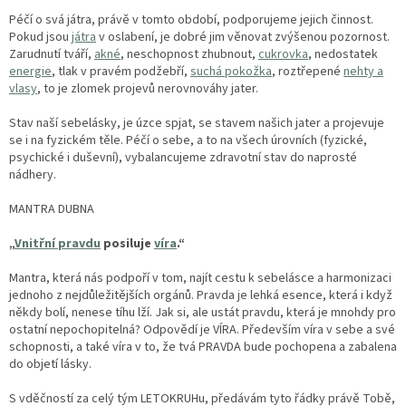
Péčí o svá játra, právě v tomto období, podporujeme jejich činnost.
Pokud jsou
játra
v oslabení, je dobré jim věnovat zvýšenou pozornost.
Zarudnutí tváří,
akné
, neschopnost zhubnout,
cukrovka
, nedostatek
energie
, tlak v pravém podžebří,
suchá pokožka
, roztřepené
nehty a
vlasy
, to je zlomek projevů nerovnováhy jater.
Stav naší sebelásky, je úzce spjat, se stavem našich jater a projevuje
se i na fyzickém těle. Péčí o sebe, a to na všech úrovních (fyzické,
psychické i duševní), vybalancujeme zdravotní stav do naprosté
nádhery.
MANTRA DUBNA
„
Vnitřní pravdu
posiluje
víra
.“
Mantra, která nás podpoří v tom, najít cestu k sebelásce a harmonizaci
jednoho z nejdůležitějších orgánů. Pravda je lehká esence, která i když
někdy bolí, nenese tíhu lží. Jak si, ale ustát pravdu, která je mnohdy pro
ostatní nepochopitelná? Odpovědí je VÍRA. Především víra v sebe a své
schopnosti, a také víra v to, že tvá PRAVDA bude pochopena a zabalena
do objetí lásky.
S vděčností za celý tým LETOKRUHu, předávám tyto řádky právě Tobě,