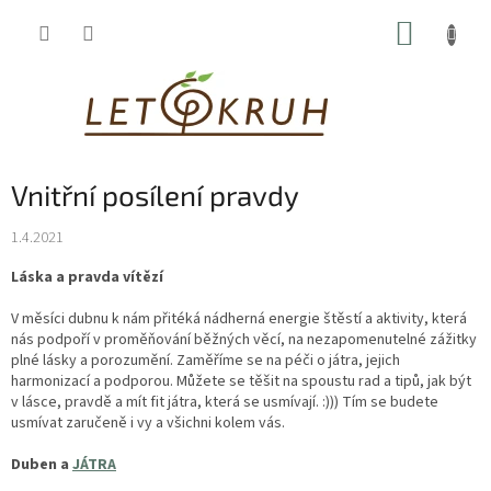
Přejít
NÁKUP
na
obsah
KOŠÍK
Vnitřní posílení pravdy
1.4.2021
Láska a pravda vítězí
V měsíci dubnu k nám přitéká nádherná energie štěstí a aktivity, která
nás podpoří v proměňování běžných věcí, na nezapomenutelné zážitky
plné lásky a porozumění. Zaměříme se na péči o játra, jejich
harmonizací a podporou. Můžete se těšit na spoustu rad a tipů, jak být
v lásce, pravdě a mít fit játra, která se usmívají. :))) Tím se budete
usmívat zaručeně i vy a všichni kolem vás.
Duben a
JÁTRA