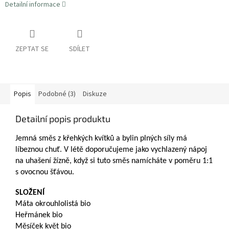
Detailní informace
ZEPTAT SE
SDÍLET
Popis
Podobné (3)
Diskuze
Detailní popis produktu
Jemná směs z křehkých kvítků a bylin plných síly má
líbeznou chuť. V létě doporučujeme jako vychlazený nápoj
na uhašení žízně, když si tuto směs namícháte v poměru 1:1
s ovocnou šťávou.
SLOŽENÍ
Máta okrouhlolistá bio
Heřmánek bio
Měsíček květ bio