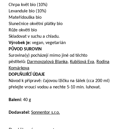
Chrpa květ bio (10%)
Levandule bio (10%)
Mateřídouška bio
Slunečnice okvětní plátky bio
Růže okvětí bio
Skladovat v suchu a chladu.
Výrobek je:
vegan, vegetarián
PŮVOD SUROVIN
Surovina(y) pocházejí mimo jiné od těchto
pěstitelů:
Darmovzalová Blanka
,
Kubišová Eva
,
Rodina
Komárkova
DOPLŇUJÍCÍ ÚDAJE
Návod k přípravě: čajovou lžičku na šálek (cca 200 ml)
přelejte vroucí vodou a nechte 5-10 min. luhovat.
Balení:
40 g
Dodavatel:
Sonnentor s.r.o.