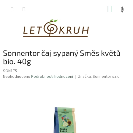
Přejít
NÁKUP
na
obsah
KOŠÍK
Sonnentor čaj sypaný Směs květů
bio. 40g
SON175
Průměrné
Neohodnoceno
Podrobnosti hodnocení
Značka:
Sonnentor s.r.o.
hodnocení
produktu
je
0,0
z
5
hvězdiček.