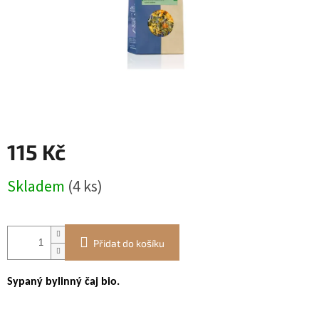
115 Kč
Měrná
Skladem
(4 ks)
cena:
Přidat do košíku
Sypaný bylinný čaj bio.