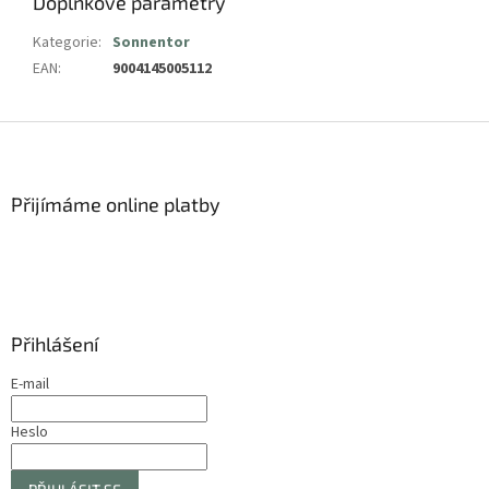
Doplňkové parametry
Kategorie
:
Sonnentor
EAN
:
9004145005112
Z
á
p
a
Přijímáme online platby
t
í
Přihlášení
E-mail
Heslo