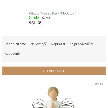
Willow Tree soška - "Modlitba"
Skladem
(1 ks)
961 Kč
Ř
a
Doporučujeme
Nejlevnější
Nejdražší
Nejprodávanější
z
e
Abecedně
n
í
p
OTEVŘÍT FILTR
r
o
V
Kód:
WT18
d
ý
u
p
k
i
t
s
ů