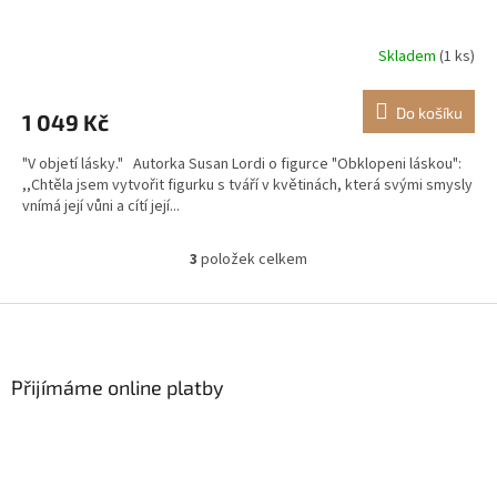
Skladem
(1 ks)
Do košíku
1 049 Kč
"V objetí lásky." Autorka Susan Lordi o figurce "Obklopeni láskou":
,,Chtěla jsem vytvořit figurku s tváří v květinách, která svými smysly
vnímá její vůni a cítí její...
3
položek celkem
O
v
l
Z
á
á
d
p
a
a
Přijímáme online platby
c
t
í
í
p
r
v