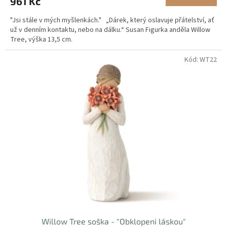
961 Kč
"Jsi stále v mých myšlenkách." „Dárek, který oslavuje přátelství, ať
už v denním kontaktu, nebo na dálku.“ Susan Figurka anděla Willow
Tree, výška 13,5 cm.
Kód:
WT22
Willow Tree soška - "Obklopeni láskou"