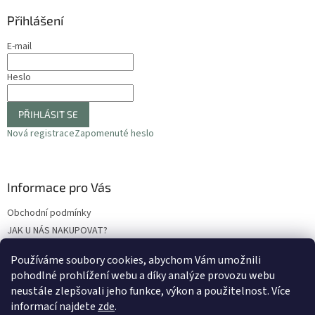
k
y
Přihlášení
v
ý
E-mail
p
i
Heslo
s
u
PŘIHLÁSIT SE
Nová registrace
Zapomenuté heslo
Informace pro Vás
Obchodní podmínky
JAK U NÁS NAKUPOVAT?
Podmínky ochrany osobních údajů
Používáme soubory cookies, abychom Vám umožnili
Odstoupení od smlouvy
pohodlné prohlížení webu a díky analýze provozu webu
Reklamační protokol
neustále zlepšovali jeho funkce, výkon a použitelnost
. Více
informací najdete
zde
.