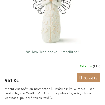
p
r
o
d
u
k
t
ů
Willow Tree soška - "Modlitba"
Skladem
(1 ks)
Do košíku
961 Kč
"Nechť v každém dni naleznete sílu, krásu a mír." Autorka Susan
Lordi o figurce "Modlitba": ,,Strom je symbol síly, krásy a klidu ...
vlastnosti, po které všichni touží....