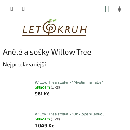
Přejít
NÁKUP
na
obsah
KOŠÍK
Anělé a sošky Willow Tree
Nejprodávanější
Willow Tree soška - "Myslím na Tebe"
Skladem
(1 ks)
961 Kč
Willow Tree soška - "Obklopeni láskou"
Skladem
(1 ks)
1 049 Kč