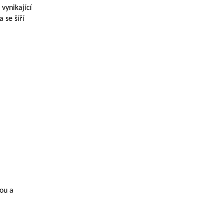
 vynikající
 se šíří
dou a