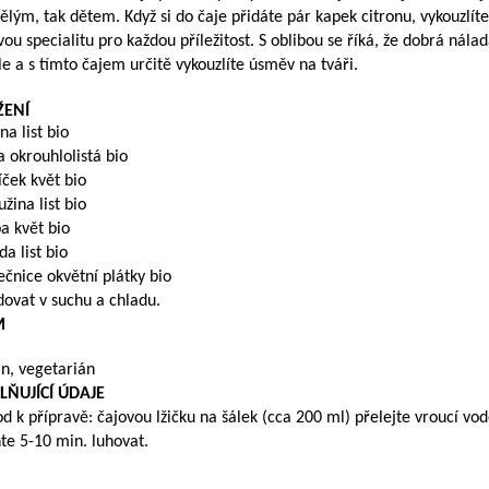
ělým, tak dětem. Když si do čaje přidáte pár kapek citronu, vykouzlíte
vou specialitu pro každou příležitost. S oblibou se říká, že dobrá nálada
le a s tímto čajem určitě vykouzlíte úsměv na tváři.
ŽENÍ
na list bio
 okrouhlolistá bio
ček květ bio
užina list bio
a květ bio
da list bio
ečnice okvětní plátky bio
dovat v suchu a chladu.
M
n, vegetarián
LŇUJÍCÍ ÚDAJE
d k přípravě: čajovou lžičku na šálek (cca 200 ml) přelejte vroucí vo
te 5-10 min. luhovat.