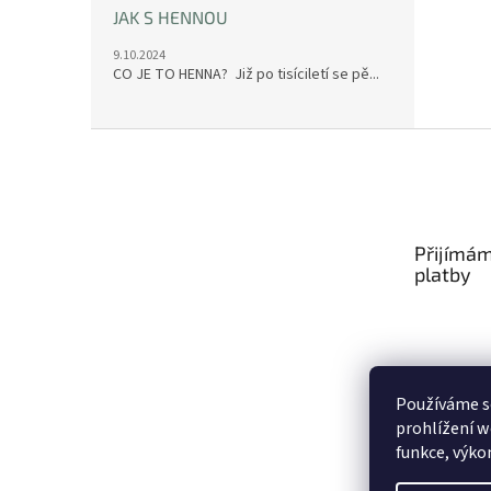
JAK S HENNOU
9.10.2024
CO JE TO HENNA? Již po tisíciletí se pě...
Z
á
p
a
t
Přijímám
í
platby
Používáme s
prohlížení w
funkce, výko