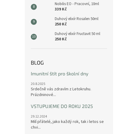
Nobilis EO - Pracovní, 10ml
339 Kč
Duhový elixír Rosalen 50ml
250 Kč
Duhový elixír Fructavit 50 ml
250 Kč
BLOG
Imunitní štít pro školní dny
20.8.2025
Srdečně vás zdravím z Letokruhu.
Prázdninové...
VSTUPUJEME DO ROKU 2025
29.12.2024
Milí přátelé, jako každý rok, tak i letos se
chvi...