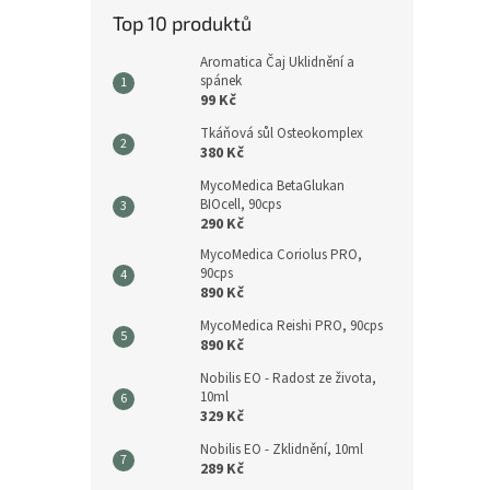
Top 10 produktů
Aromatica Čaj Uklidnění a
spánek
99 Kč
Tkáňová sůl Osteokomplex
380 Kč
MycoMedica BetaGlukan
BIOcell, 90cps
290 Kč
MycoMedica Coriolus PRO,
90cps
890 Kč
MycoMedica Reishi PRO, 90cps
890 Kč
Nobilis EO - Radost ze života,
10ml
329 Kč
Nobilis EO - Zklidnění, 10ml
289 Kč