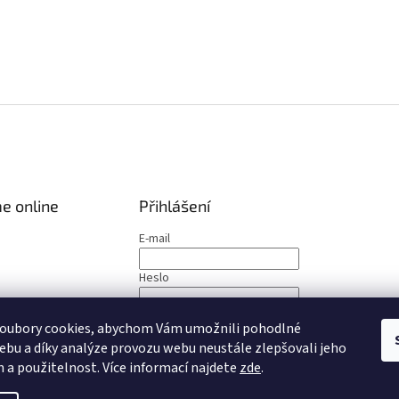
e online
Přihlášení
E-mail
Heslo
PŘIHLÁSIT SE
oubory cookies, abychom Vám umožnili pohodlné
ebu a díky analýze provozu webu neustále zlepšovali jeho
Nová registrace
Zapomenuté heslo
n a použitelnost
. Více informací najdete
zde
.