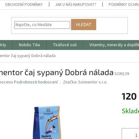
OBCHODNÍ PODMÍNKY
JAK U NÁS NAKUPOVAT?
PODMÍNKY OCHR
HLEDAT
ukty
Nobilis Tilia
Tkáňové soli
Vitamíny, minerály a doplň
entor čaj sypaný Dobrá nálada
nentor čaj sypaný Dobrá nálada
SON139
né
noceno
Podrobnosti hodnocení
Značka:
Sonnentor s.r.o.
ní
120
u
Měrná
Skla
cena:
ek.