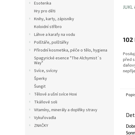
Esoterika
JUKL 
Hry pro děti
Knihy, karty, zápisníky
Koloidní stříbro
Láhve a karafy na vodu
102
Polštáře, polštářky
Přírodní kosmetika, péče o tělo, hygiena
Posilu
Spagyrické esence "The Alchymist´s
před s
Way"
daňov
Svíce, svícny
nepří
partne
Šperky
okolí 
Šungit
Tělové a ušní svíce Hoxi
Popi
Tkáňové soli
Vitamíny, minerály a doplňky stravy
Det
Vykuřovadla
ZNAČKY
Dobr
Sonn