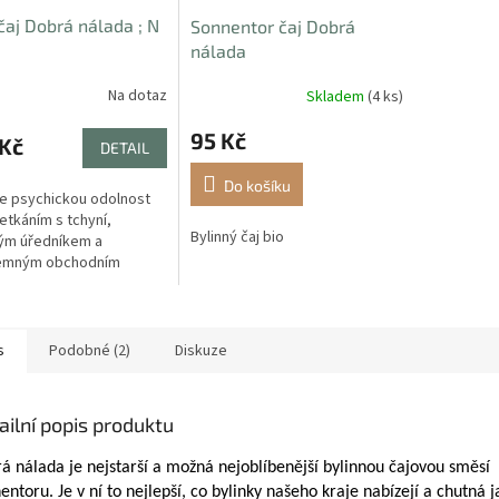
čaj Dobrá nálada ; N
Sonnentor čaj Dobrá
nálada
Na dotaz
Skladem
(4 ks)
95 Kč
 Kč
DETAIL
Do košíku
je psychickou odolnost
etkáním s tchyní,
Bylinný čaj bio
ým úředníkem a
jemným obchodním
rem. Buďte pro Vaše
sluníčkem!
s
Podobné (2)
Diskuze
ailní popis produktu
á nálada je nejstarší a možná nejoblíbenější bylinnou čajovou směsí
entoru. Je v ní to nejlepší, co bylinky našeho kraje nabízejí a chutná j