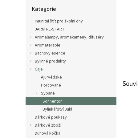
n
Přeskočit
e
Kategorie
kategorie
l
Imunitní štít pro školní dny
JARNÍ RE-START
Aromalampy, aromakameny, difuzéry
Aromaterapie
Bachovy esence
Bylinné produkty
Čaje
Ájurvédské
Souvi
Porcované
Sypané
Sonnentor
Bylinkářství Jukl
Dárkové poukazy
Dárkové zboží
Duhová kočka