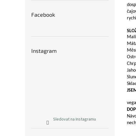
dosp
čajo
Facebook
rych
SLO
Mali
Máta
Instagram
Měsí
Ostr
Chrp
Jaho
Slun
Skla
JSE
vega
DOP
Návo
Sledovat na Instagramu
nech