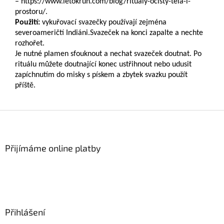
– https://www.letokruh.com/blog/ritualy-ocisty-tela-i-
prostoru/.
Použití:
vykuřovací svazečky
používají zejména
severoameričtí Indiáni.Svazeček na konci zapalte a nechte
rozhořet.
Je nutné plamen sfouknout a nechat svazeček doutnat. Po
rituálu můžete doutnající konec ustřihnout nebo udusit
zapíchnutím do misky s pískem a zbytek svazku použít
příště.
Z
á
p
a
Přijímáme online platby
t
í
Přihlášení