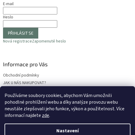
E-mail
Heslo
PŘIHLÁSIT SE
Nová registrace
Zapomenuté heslo
Informace pro Vás
Obchodní podmínky
JAK U NÁS NAKUPOVAT?
Podmínky ochrany osobních údajů
Používáme soubory cookies, abychom Vám umožnili
Odstoupení od smlouvy
pohodlné prohlížení webu a díky analýze provozu webu
Reklamační protokol
neustále zlepšovali jeho funkce, výkon a použitelnost
. Více
informací najdete
zde
.
Nastavení
Vytvořil Shoptet