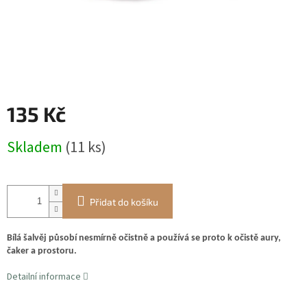
135 Kč
Měrná
Skladem
(11 ks)
cena:
Přidat do košíku
Bílá šalvěj působí nesmírně očistně a používá se proto k očistě aury,
čaker a prostoru.
Detailní informace