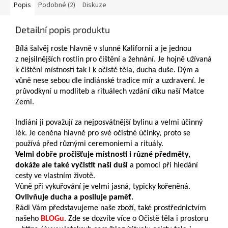
Popis
Podobné (2)
Diskuze
Detailní popis produktu
Bílá šalvěj roste hlavně v slunné Kalifornii a je jednou
z nejsilnějších rostlin pro čištění a žehnání. Je hojně užívaná
k čištění místností tak i k očistě těla, ducha duše. Dým a
vůně nese sebou dle indiánské tradice mír a uzdravení. Je
průvodkyní u modliteb a rituálech vzdání díku naší Matce
Zemi.
Indiáni ji považují za nejposvátnější bylinu a velmi účinný
lék. Je ceněna hlavně pro své očistné účinky, proto se
používá před různými ceremoniemi a rituály.
Velmi dobře pročišťuje místnosti i různé předměty,
dokáže ale také vyčistit naši duši
a pomoci při hledání
cesty ve vlastním životě.
Vůně při vykuřování je velmi jasná, typicky kořeněná.
Ovlivňuje ducha a posiluje paměť.
Rádi Vám představujeme naše zboží, také prostřednictvím
našeho
BLOGu
. Zde se dozvíte více o Očistě těla i prostoru