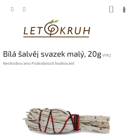
Přejít
NÁKUP
na
obsah
KOŠÍK
Bílá šalvěj svazek malý, 20g
VYK1
Průměrné
Neohodnoceno
Podrobnosti hodnocení
hodnocení
produktu
je
0,0
z
5
hvězdiček.