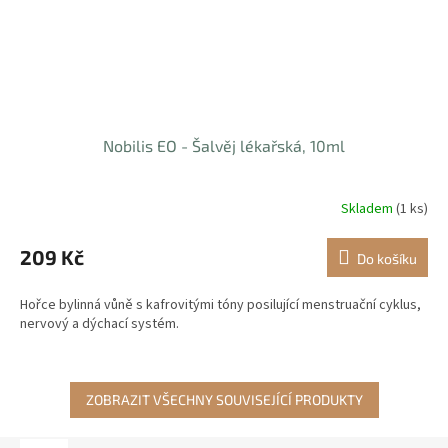
Nobilis EO - Šalvěj lékařská, 10ml
Skladem
(1 ks)
209 Kč
Do košíku
Hořce bylinná vůně s kafrovitými tóny posilující menstruační cyklus,
nervový a dýchací systém.
ZOBRAZIT VŠECHNY SOUVISEJÍCÍ PRODUKTY