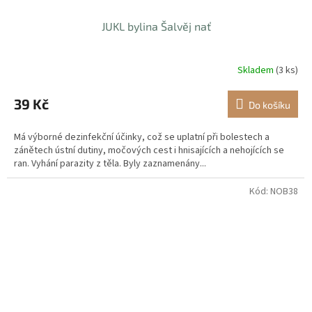
JUKL bylina Šalvěj nať
Skladem
(3 ks)
39 Kč
Do košíku
Má výborné dezinfekční účinky, což se uplatní při bolestech a
zánětech ústní dutiny, močových cest i hnisajících a nehojících se
ran. Vyhání parazity z těla. Byly zaznamenány...
Kód:
NOB38