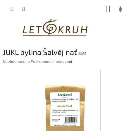
Přejít
NÁKUP
na
obsah
KOŠÍK
JUKL bylina Šalvěj nať
JU68
Průměrné
Neohodnoceno
Podrobnosti hodnocení
hodnocení
produktu
je
0,0
z
5
hvězdiček.