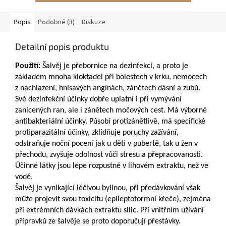
Popis
Podobné (3)
Diskuze
Detailní popis produktu
Použití:
Šalvěj je přebornice na dezinfekci, a proto je
základem mnoha kloktadel při bolestech v krku, nemocech
z nachlazení, hnisavých angínách, zánětech dásní a zubů.
Své dezinfekční účinky dobře uplatní i při vymývání
zanícených ran, ale i zánětech močových cest. Má výborné
antibakteriální účinky. Působí protizánětlivě, má specifické
protiparazitální účinky, zklidňuje poruchy zažívání,
odstraňuje noční pocení jak u dětí v pubertě, tak u žen v
přechodu, zvyšuje odolnost vůči stresu a přepracovanosti.
Účinné látky jsou lépe rozpustné v lihovém extraktu, než ve
vodě.
Šalvěj je vynikající léčivou bylinou, při předávkování však
může projevit svou toxicitu (epileptoformní křeče), zejména
při extrémních dávkách extraktu silic. Při vnitřním užívání
přípravků ze šalvěje se proto doporučují přestávky.