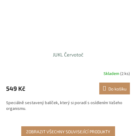
JUKL Červotoč
Skladem
(2 ks)
Průměrné
hodnocení
produktu
549 Kč
Do košíku
je
3,2
Speciálně sestavený balíček, který si poradí s osídlením Vašeho
z
organismu.
5
hvězdiček.
ZOBRAZIT VŠECHNY SOUVISEJÍCÍ PRODUKTY