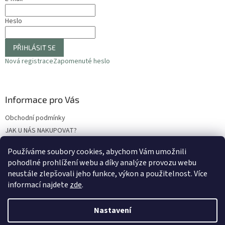
Heslo
PŘIHLÁSIT SE
Nová registrace
Zapomenuté heslo
Informace pro Vás
Obchodní podmínky
JAK U NÁS NAKUPOVAT?
Podmínky ochrany osobních údajů
Používáme soubory cookies, abychom Vám umožnili
Odstoupení od smlouvy
pohodlné prohlížení webu a díky analýze provozu webu
Reklamační protokol
neustále zlepšovali jeho funkce, výkon a použitelnost
. Více
informací najdete
zde
.
Nastavení
Vytvořil Shoptet