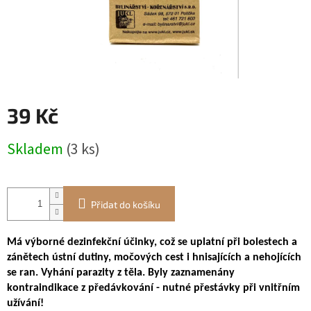
39 Kč
Měrná
Skladem
(3 ks)
cena:
Přidat do košíku
Má výborné dezinfekční účinky, což se uplatní při bolestech a
zánětech ústní dutiny, močových cest i hnisajících a nehojících
se ran. Vyhání parazity z těla. Byly zaznamenány
kontraindikace z předávkování - nutné přestávky při vnitřním
užívání!