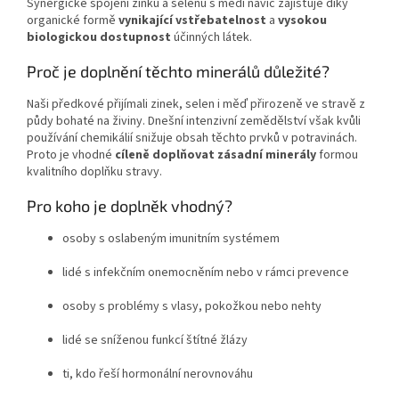
Synergické spojení zinku a selenu s mědí navíc zajišťuje díky
organické formě
vynikající vstřebatelnost
a
vysokou
biologickou dostupnost
účinných látek.
Proč je doplnění těchto minerálů důležité?
Naši předkové přijímali zinek, selen i měď přirozeně ve stravě z
půdy bohaté na živiny. Dnešní intenzivní zemědělství však kvůli
používání chemikálií snižuje obsah těchto prvků v potravinách.
Proto je vhodné
cíleně doplňovat zásadní minerály
formou
kvalitního doplňku stravy.
Pro koho je doplněk vhodný?
osoby s oslabeným imunitním systémem
lidé s infekčním onemocněním nebo v rámci prevence
osoby s problémy s vlasy, pokožkou nebo nehty
lidé se sníženou funkcí štítné žlázy
ti, kdo řeší hormonální nerovnováhu