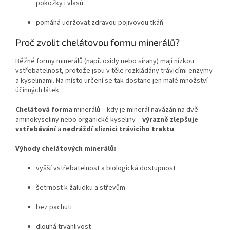
pokožky i vlasů
pomáhá udržovat zdravou pojivovou tkáň
Proč zvolit chelátovou formu minerálů?
Běžné formy minerálů (např. oxidy nebo sírany) mají nízkou
vstřebatelnost, protože jsou v těle rozkládány trávicími enzymy
a kyselinami. Na místo určení se tak dostane jen malé množství
účinných látek.
Chelátová forma
minerálů – kdy je minerál navázán na dvě
aminokyseliny nebo organické kyseliny –
výrazně zlepšuje
vstřebávání
a
nedráždí sliznici trávicího traktu
.
Výhody chelátových minerálů:
vyšší vstřebatelnost a biologická dostupnost
šetrnost k žaludku a střevům
bez pachuti
dlouhá trvanlivost