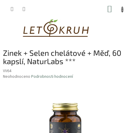
Přejít
NÁKUP
na
obsah
KOŠÍK
Zinek + Selen chelátové + Měď, 60
kapslí, NaturLabs ***
VV64
Průměrné
Neohodnoceno
Podrobnosti hodnocení
hodnocení
produktu
je
0,0
z
5
hvězdiček.