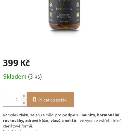
399 Kč
Měrná
Skladem
(3 ks)
cena:
Přidat do košíku
Komplex zinku, selenu a mědi pro
podporu imunity, hormonální
rovnováhy, zdravé kůže, vlasů a nehtů
– ve vysoce vstřebatelné
chelátové formě.