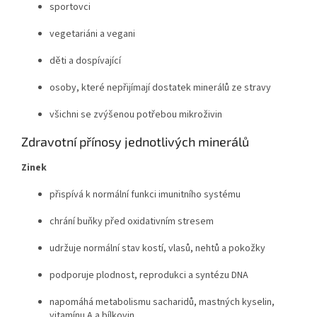
sportovci
vegetariáni a vegani
děti a dospívající
osoby, které nepřijímají dostatek minerálů ze stravy
všichni se zvýšenou potřebou mikroživin
Zdravotní přínosy jednotlivých minerálů
Zinek
přispívá k normální funkci imunitního systému
chrání buňky před oxidativním stresem
udržuje normální stav kostí, vlasů, nehtů a pokožky
podporuje plodnost, reprodukci a syntézu DNA
napomáhá metabolismu sacharidů, mastných kyselin,
vitamínu A a bílkovin