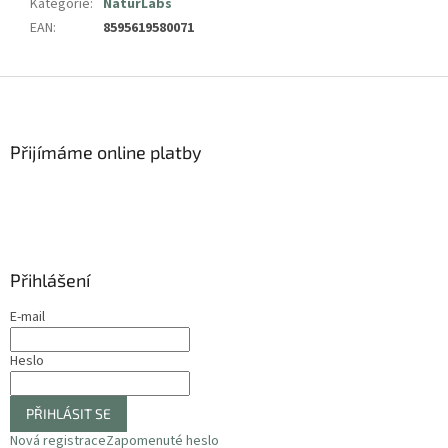
Kategorie
:
NaturLabs
EAN
:
8595619580071
Z
á
p
a
Přijímáme online platby
t
í
Přihlášení
E-mail
Heslo
PŘIHLÁSIT SE
Nová registrace
Zapomenuté heslo