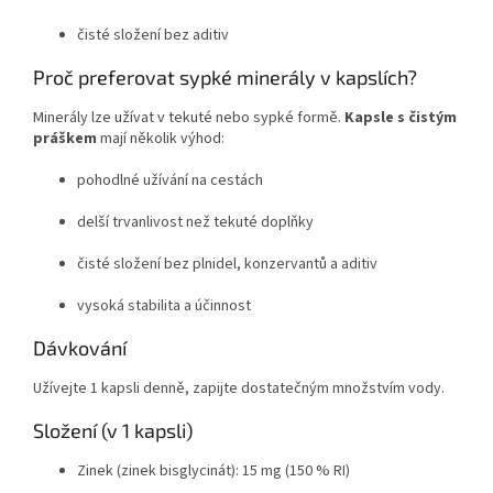
čisté složení bez aditiv
Proč preferovat sypké minerály v kapslích?
Minerály lze užívat v tekuté nebo sypké formě.
Kapsle s čistým
práškem
mají několik výhod:
pohodlné užívání na cestách
delší trvanlivost než tekuté doplňky
čisté složení bez plnidel, konzervantů a aditiv
vysoká stabilita a účinnost
Dávkování
Užívejte 1 kapsli denně, zapijte dostatečným množstvím vody.
Složení (v 1 kapsli)
Zinek (zinek bisglycinát): 15 mg (150 % RI)