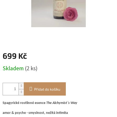
699 Kč
Měrná
Skladem
(2 ks)
cena:
Přidat do košíku
Spagyrické rostlinné esence
The Alchymist´s Way
amor & psyche - smyslnost, nežitá intimita