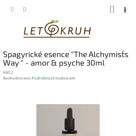
Přejít
NÁKUP
na
obsah
KOŠÍK
Spagyrické esence "The Alchymist´s
Way " - amor & psyche 30ml
AW12
Průměrné
Neohodnoceno
Podrobnosti hodnocení
hodnocení
produktu
je
0,0
z
5
hvězdiček.