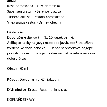
Složení
Rosa damascena - Růže domašská
Sabal serrulatum - Serenoa plazivá
Turnera diffusa - Pastala rozpostřená
Vitex agnus castus - Drmek obecný
Dávkování
Doporučené dávkování: 3x 10 kapek denně.
Aplikujte kapky na jazyk nebo pod jazyk, popř. lze užívat i
zředěné ve vodě nebo čaji. Esence se vstřebává nejlépe
přes sliznici úst, proto je vhodné nechat tekutinu nějakou
dobu v ústech.
Obsah:
30 ml
Původ:
Devepharma KG, Salzburg
Distrubutor:
Krystal Aquamarin s. r. o.
DOPLNĚK STRAVY