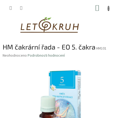
Přejít
NÁKUP
na
obsah
KOŠÍK
HM čakrární řada - EO 5. čakra
HM101
Průměrné
Neohodnoceno
Podrobnosti hodnocení
hodnocení
produktu
je
0,0
z
5
hvězdiček.