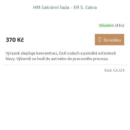
HM čakrární řada - ER 5. čakra
Skladem
(4 ks)
370 Kč
Do košíku
Výrazně zlepšuje koncentraci, čistí vzduch a pomáhá od bolestí
hlavy. Výborně se hodí do aut nebo do pracovního procesu.
Kód:
CAJZ4