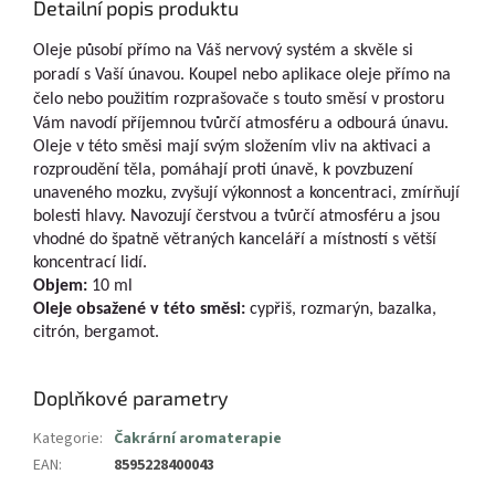
Detailní popis produktu
Oleje působí přímo na Váš nervový systém a skvěle si
poradí s Vaší únavou. Koupel nebo aplikace oleje přímo na
čelo nebo použitím rozprašovače s touto směsí v prostoru
Vám navodí příjemnou tvůrčí atmosféru a odbourá únavu.
Oleje v této směsi mají svým složením vliv na aktivaci a
rozproudění těla, pomáhají proti únavě, k povzbuzení
unaveného mozku, zvyšují výkonnost a koncentraci, zmírňují
bolesti hlavy. Navozují čerstvou a tvůrčí atmosféru a jsou
vhodné do špatně větraných kanceláří a místností s větší
koncentrací lidí.
Objem:
10 ml
Oleje obsažené v této směsi:
cypřiš, rozmarýn, bazalka,
citrón, bergamot.
Doplňkové parametry
Kategorie
:
Čakrární aromaterapie
EAN
:
8595228400043