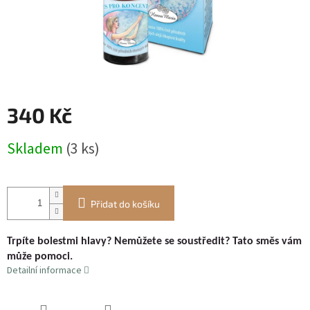
340 Kč
Měrná
Skladem
(3 ks)
cena:
Přidat do košíku
Trpíte bolestmi hlavy? Nemůžete se soustředit? Tato směs vám
může pomoci.
Detailní informace