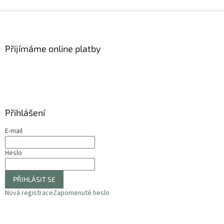
Z
á
p
a
Přijímáme online platby
t
í
Přihlášení
E-mail
Heslo
PŘIHLÁSIT SE
Nová registrace
Zapomenuté heslo