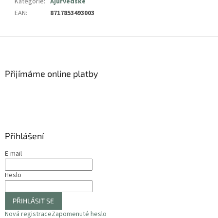
Kategorie
:
Ájurvédské
EAN
:
8717853493003
Z
á
p
a
Přijímáme online platby
t
í
Přihlášení
E-mail
Heslo
PŘIHLÁSIT SE
Nová registrace
Zapomenuté heslo