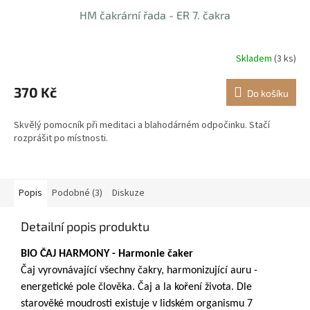
HM čakrární řada - ER 7. čakra
Skladem
(3 ks)
370 Kč
Do košíku
Skvělý pomocník při meditaci a blahodárném odpočinku. Stačí
rozprášit po místnosti.
Popis
Podobné (3)
Diskuze
Detailní popis produktu
BIO ČAJ HARMONY - Harmonie čaker
Č
aj vyrovnávající všechny čakry, harmonizující auru -
energetické pole člověka. Čaj a la koření života
. Dle
starověké moudrosti existuje v lidském organismu 7