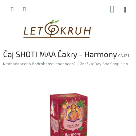
Přejít
NÁKUP
na
obsah
KOŠÍK
Čaj SHOTI MAA Čakry - Harmony
CAJZ1
Průměrné
Neohodnoceno
Podrobnosti hodnocení
Značka:
Day Spa Shop s.r.o.
hodnocení
produktu
je
0,0
z
5
hvězdiček.