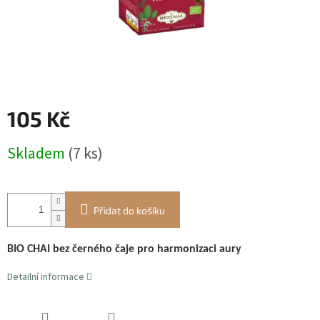
105 Kč
Měrná
Skladem
(7 ks)
cena:
Přidat do košíku
BIO CHAI bez černého čaje pro harmonizaci aury
Detailní informace