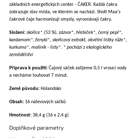
základních energetických center - ČAKER. Každá čakra
zobrazuje stav místa, ve kterém se nachází. Shoti Maa's
čakrové čaje harmonizují smysly, vyrovnávají čakry.
Složení:
skořice* (53 %), zázvor*, hřebíček*, černý pepř*,
kardamom*, fenykl*, skořicový extrakt, okvětní lístky růže*,
kurkuma*, maliník - listy*. * pochází z ekologického
zemědělství
Příprava k použití:
Čajový sáček zalijeme 0,5 l vroucí vody
a necháme louhovat 7 minut.
Země původu:
Holandsko
Obsah:
16 nálevových sáčků
Hmotnost:
38,4 g (16 x 2,4 g)
Doplňkové parametry