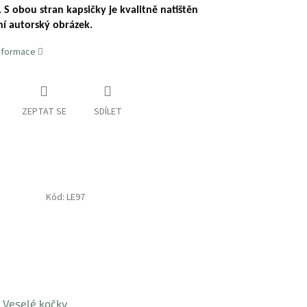
 S obou stran kapsičky je kvalitně natištěn
ní autorský obrázek.
informace
ZEPTAT SE
SDÍLET
Kód:
LE97
 Veselé kočky