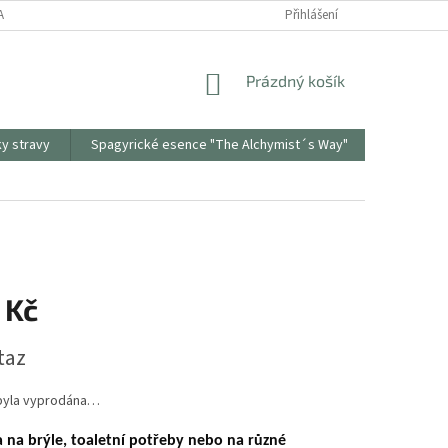
ANY OSOBNÍCH ÚDAJŮ
ODSTOUPENÍ OD SMLOUVY
Přihlášení
REKLAMAČNÍ PR
NÁKUPNÍ
Prázdný košík
KOŠÍK
ky stravy
Spagyrické esence "The Alchymist´s Way"
Sonnento
 Kč
taz
byla vyprodána…
a
na brýle, toaletní potřeby nebo na různé