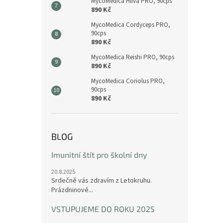
MycoMedica Hlíva PRO, 90cps
890 Kč
MycoMedica Cordyceps PRO,
90cps
890 Kč
MycoMedica Reishi PRO, 90cps
890 Kč
MycoMedica Coriolus PRO,
90cps
890 Kč
BLOG
Imunitní štít pro školní dny
20.8.2025
Srdečně vás zdravím z Letokruhu.
Prázdninové...
VSTUPUJEME DO ROKU 2025