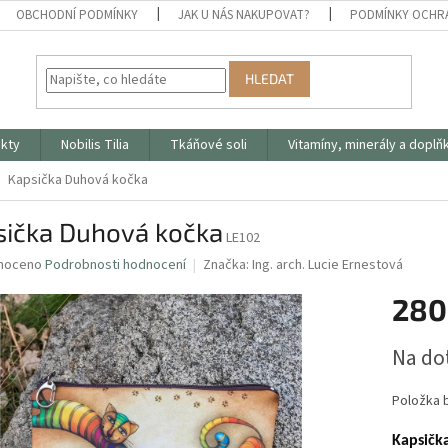
OBCHODNÍ PODMÍNKY
JAK U NÁS NAKUPOVAT?
PODMÍNKY OCHR
HLEDAT
ukty
Nobilis Tilia
Tkáňové soli
Vitamíny, minerály a doplň
Kapsička Duhová kočka
sička Duhová kočka
LE102
né
noceno
Podrobnosti hodnocení
Značka:
Ing. arch. Lucie Ernestová
ní
280
u
Měrná
Na do
cena:
ek.
Položka 
Kapsičk