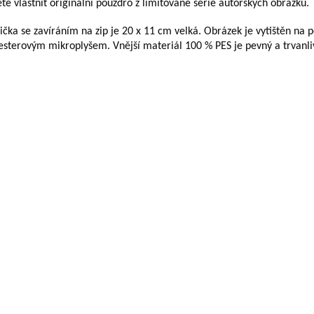
te vlastnit originální pouzdro z limitované série autorských obrázků.
ička se zavíráním na zip je 20 x 11 cm velká. Obrázek je vytištěn na p
esterovým mikroplyšem. Vnější materiál 100 % PES je pevný a trvanliv