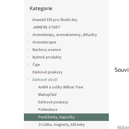
n
Přeskočit
e
Kategorie
kategorie
l
Imunitní štít pro školní dny
JARNÍ RE-START
Aromalampy, aromakameny, difuzéry
Aromaterapie
Bachovy esence
Bylinné produkty
Čaje
Souvi
Dárkové poukazy
Dárkové zboží
Anělé a sošky Willow Tree
Blahopřání
Dárkové poukazy
Pohlednice
Peněženky, kapsičky
Zrcátka, magnety, klíčenky
Klíče