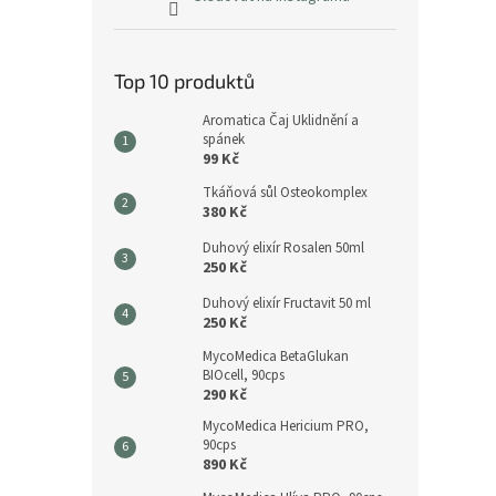
Top 10 produktů
Aromatica Čaj Uklidnění a
spánek
99 Kč
Tkáňová sůl Osteokomplex
380 Kč
Duhový elixír Rosalen 50ml
250 Kč
Duhový elixír Fructavit 50 ml
250 Kč
MycoMedica BetaGlukan
BIOcell, 90cps
290 Kč
MycoMedica Hericium PRO,
90cps
890 Kč