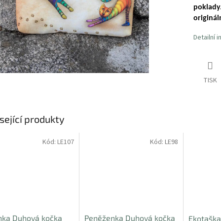
poklady.
originál
Detailní 
TISK
sející produkty
Kód:
LE107
Kód:
LE98
nka Duhová kočka
Peněženka Duhová kočka
Ekotaška