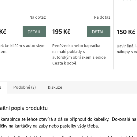
Na dotaz
Na dotaz
Kč
195 Kč
150 Kč
DETAIL
DETAIL
ek ke klíčům s autorským
Peněženka nebo kapsička
Bavlněná, 
kem.
na malé poklady s
nákupy s 
autorským obrázkem z edice
Cesta k sobě.
s
Podobné (3)
Diskuze
ailní popis produktu
 karabince se lehce otevírá a dá se připnout do kabelky. Dokonalá na
ičky na kartáčky na zuby nebo pastelky vždy třeba.