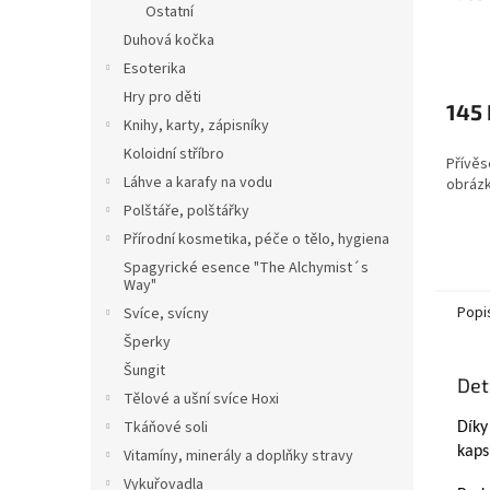
Ostatní
Duhová kočka
Esoterika
Hry pro děti
145 
Knihy, karty, zápisníky
Koloidní stříbro
Přívěs
Láhve a karafy na vodu
obráz
Polštáře, polštářky
Přírodní kosmetika, péče o tělo, hygiena
Spagyrické esence "The Alchymist´s
Way"
Popi
Svíce, svícny
Šperky
Šungit
Det
Tělové a ušní svíce Hoxi
Tkáňové soli
Díky
kaps
Vitamíny, minerály a doplňky stravy
Vykuřovadla