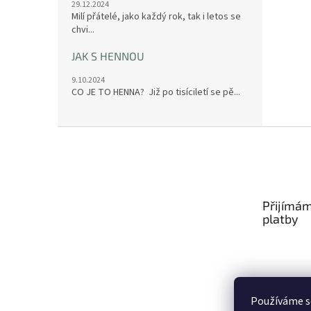
29.12.2024
Milí přátelé, jako každý rok, tak i letos se
chvi...
JAK S HENNOU
9.10.2024
CO JE TO HENNA? Již po tisíciletí se pě...
Z
á
p
a
t
Přijímám
í
platby
Používáme s