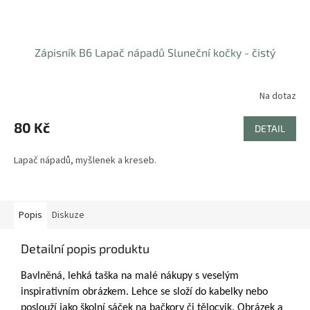
Zápisník B6 Lapač nápadů Sluneční kočky - čistý
Na dotaz
80 Kč
DETAIL
Lapač nápadů, myšlenek a kreseb.
Popis
Diskuze
Detailní popis produktu
Bavlněná, lehká taška na malé nákupy s veselým
inspirativním obrázkem. Lehce se složí do kabelky nebo
poslouží jako školní sáček na bačkory či tělocvik. Obrázek a