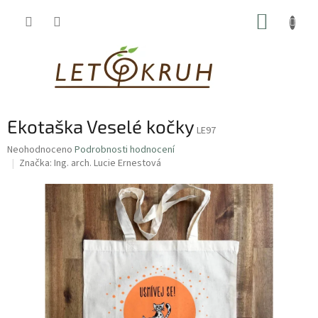
Přejít
NÁKUP
na
obsah
KOŠÍK
Ekotaška Veselé kočky
LE97
Průměrné
Neohodnoceno
Podrobnosti hodnocení
hodnocení
Značka:
Ing. arch. Lucie Ernestová
produktu
je
0,0
z
5
hvězdiček.