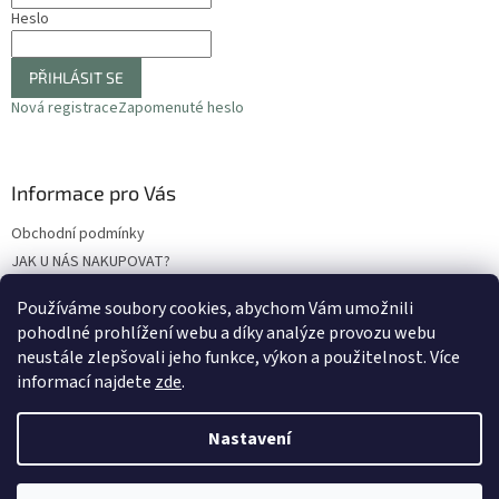
Heslo
PŘIHLÁSIT SE
Nová registrace
Zapomenuté heslo
Informace pro Vás
Obchodní podmínky
JAK U NÁS NAKUPOVAT?
Podmínky ochrany osobních údajů
Používáme soubory cookies, abychom Vám umožnili
Odstoupení od smlouvy
pohodlné prohlížení webu a díky analýze provozu webu
Reklamační protokol
neustále zlepšovali jeho funkce, výkon a použitelnost
. Více
informací najdete
zde
.
Nastavení
Vytvořil Shoptet