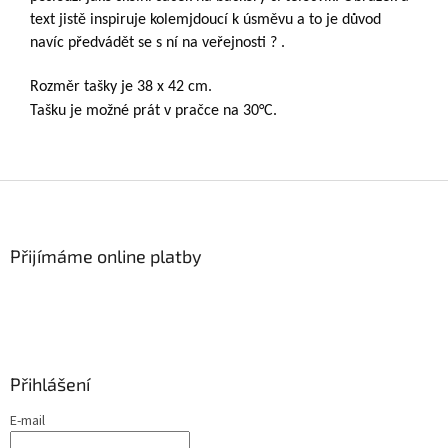
text jistě inspiruje kolemjdoucí k úsměvu a to je důvod
navíc předvádět se s ní na veřejnosti ? .
Rozměr tašky je 38 x 42 cm.
Tašku je možné prát v pračce na 30°C.
Z
á
p
a
Přijímáme online platby
t
í
Přihlášení
E-mail