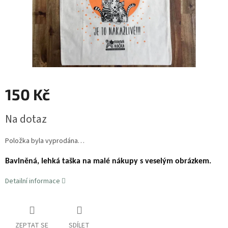
150 Kč
Měrná
Na dotaz
cena:
Položka byla vyprodána…
Bavlněná, lehká taška na malé nákupy s veselým obrázkem.
Detailní informace
ZEPTAT SE
SDÍLET