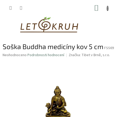
Přejít
NÁKUP
na
obsah
KOŠÍK
Soška Buddha medicíny kov 5 cm
FSS69
Průměrné
Neohodnoceno
Podrobnosti hodnocení
Značka:
Tibet v Brně, s.r.o.
hodnocení
produktu
je
0,0
z
5
hvězdiček.