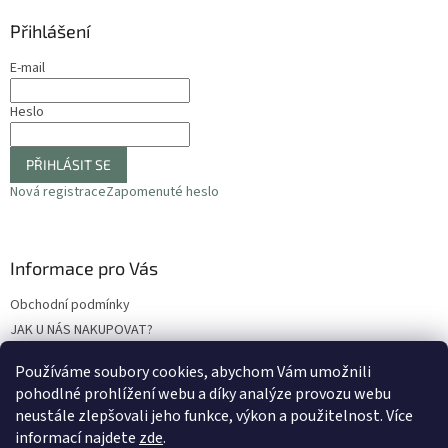
Přihlášení
E-mail
Heslo
PŘIHLÁSIT SE
Nová registrace
Zapomenuté heslo
Informace pro Vás
Obchodní podmínky
JAK U NÁS NAKUPOVAT?
Podmínky ochrany osobních údajů
Používáme soubory cookies, abychom Vám umožnili
Odstoupení od smlouvy
pohodlné prohlížení webu a díky analýze provozu webu
Reklamační protokol
neustále zlepšovali jeho funkce, výkon a použitelnost
. Více
informací najdete
zde
.