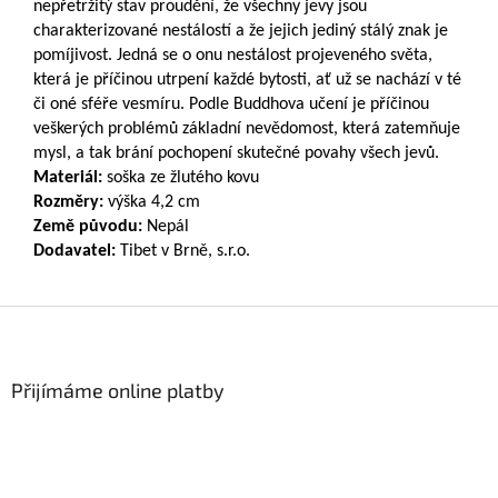
nepřetržitý stav proudění, že všechny jevy jsou
charakterizované nestálostí a že jejich jediný stálý znak je
pomíjivost. Jedná se o onu nestálost projeveného světa,
která je příčinou utrpení každé bytosti, ať už se nachází v té
či oné sféře vesmíru. Podle Buddhova učení je příčinou
veškerých problémů základní nevědomost, která zatemňuje
mysl, a tak brání pochopení skutečné povahy všech jevů.
Materiál:
soška ze žlutého kovu
Rozměry:
výška 4,2 cm
Země původu:
Nepál
Dodavatel:
Tibet v Brně, s.r.o.
Z
á
p
a
Přijímáme online platby
t
í