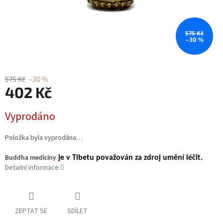
575 Kč
–30 %
575 Kč
–30 %
402 Kč
Měrná
Vyprodáno
cena:
Položka byla vyprodána…
je v Tibetu považován za zdroj umění léčit.
Buddha medicíny
Detailní informace
ZEPTAT SE
SDÍLET