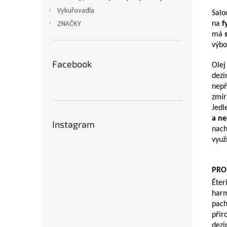
Vykuřovadla
Salo
ZNAČKY
na
f
má
výbo
Facebook
Olej
dezi
nepř
zmír
Jedl
a ne
Instagram
nach
využ
PRO
Éter
harm
pach
přir
dezi