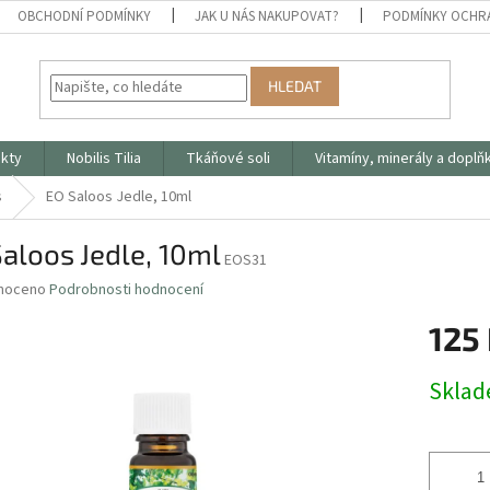
OBCHODNÍ PODMÍNKY
JAK U NÁS NAKUPOVAT?
PODMÍNKY OCHR
HLEDAT
ukty
Nobilis Tilia
Tkáňové soli
Vitamíny, minerály a doplň
s
EO Saloos Jedle, 10ml
aloos Jedle, 10ml
EOS31
né
noceno
Podrobnosti hodnocení
ní
125
u
Měrná
Skla
cena:
ek.