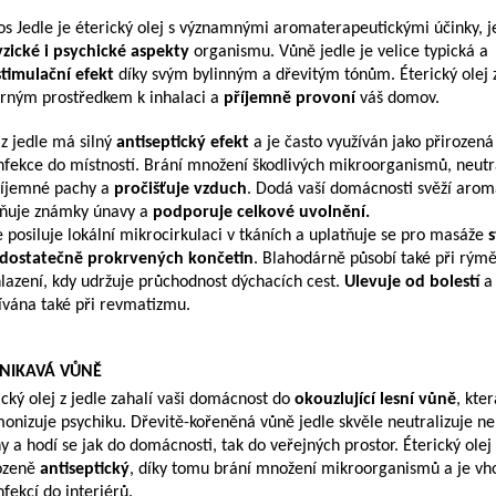
os Jedle je éterický olej s významnými aromaterapeutickými účinky, j
yzické i psychické aspekty
organismu. Vůně jedle je velice typická a
stimulační efekt
díky svým bylinným a dřevitým tónům. Éterický olej z
rným prostředkem k inhalaci a
příjemně provoní
váš domov.
 z jedle má silný
antiseptický efekt
a je často využíván jako přirozená
nfekce do místností. Brání množení škodlivých mikroorganismů, neutr
íjemné pachy a
pročišťuje vzduch
. Dodá vaší domácnosti svěží aroma
ňuje známky únavy a
podporuje celkové uvolnění.
e posiluje lokální mikrocirkulaci v tkáních a uplatňuje se pro masáže
dostatečně prokrvených končetin
. Blahodárně působí také při rýmě
lazení, kdy udržuje průchodnost dýchacích cest.
Ulevuje od bolestí
a 
ívána také při revmatizmu.
NIKAVÁ VŮNĚ
ický olej z jedle zahalí vaši domácnost do
okouzlující lesní vůně
, kter
onizuje psychiku. Dřevitě-kořeněná vůně jedle skvěle neutralizuje n
y a hodí se jak do domácnosti, tak do veřejných prostor. Éterický olej 
ozeně
antiseptický
, díky tomu brání množení mikroorganismů a je v
nfekcí do interiérů.