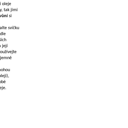
 oleje
, tak jimi
vůní
si
lte svíčku
dle
ších
 její
oužívejte
zájemně
 mohou
leji),
dobé
eje.