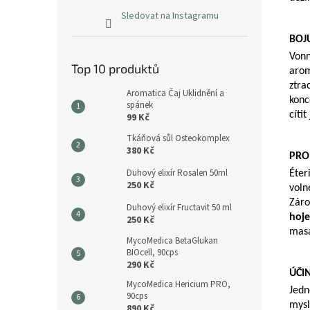
Sledovat na Instagramu
BOJ
Vonn
Top 10 produktů
arom
ztra
Aromatica Čaj Uklidnění a
konc
spánek
cíti
99 Kč
Tkáňová sůl Osteokomplex
380 Kč
PRO
Duhový elixír Rosalen 50ml
Éter
250 Kč
voln
Záro
Duhový elixír Fructavit 50 ml
hoje
250 Kč
masá
MycoMedica BetaGlukan
BIOcell, 90cps
290 Kč
ÚČI
MycoMedica Hericium PRO,
Jedn
90cps
mysl
890 Kč