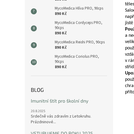
těle
MycoMedica Hlíva PRO, 90cps
Salo
890 Kč
např
MycoMedica Cordyceps PRO,
jist
90cps
Použ
890 Kč
a ne
MycoMedica Reishi PRO, 90cps
veli
890 Kč
použ
vzdá
MycoMedica Coriolus PRO,
v rá
90cps
890 Kč
stří
Upo
použ
chra
BLOG
přít
Imunitní štít pro školní dny
20.8.2025
Srdečně vás zdravím z Letokruhu.
Prázdninové...
VSTUPUJEME DO ROKU 2025