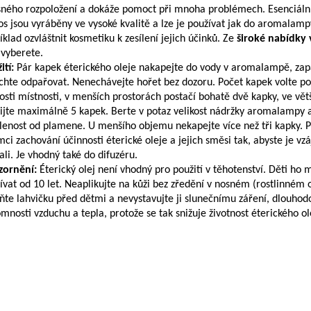
sného rozpoložení a dokáže pomoct při mnoha problémech. Esenciální
os jsou vyráběny ve vysoké kvalitě a lze je používat jak do aromalampy
íklad ozvláštnit kosmetiku k zesílení jejich účinků. Ze
široké nabídky 
ě vyberete.
ití:
Pár kapek éterického oleje nakapejte do vody v aromalampě, zapa
chte odpařovat. Nenechávejte hořet bez dozoru. Počet kapek volte po
kosti místnosti, v menších prostorách postačí bohatě dvě kapky, ve vět
ijte maximálně 5 kapek. Berte v potaz velikost nádržky aromalampy a
lenost od plamene. U menšího objemu nekapejte více než tři kapky. P
mci zachování účinnosti éterické oleje a jejich směsi tak, abyste je v
dali. Je vhodný také do difuzéru.
zornění:
Éterický olej není vhodný pro použití v těhotenství. Děti ho
ívat od 10 let. Neaplikujte na kůži bez zředění v nosném (rostlinném o
ňte lahvičku před dětmi a nevystavujte ji slunečnímu záření, dlouho
omnosti vzduchu a tepla, protože se tak snižuje životnost éterického ol