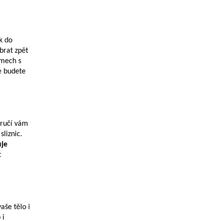
k do
rat zpět
mech s
se budete
aručí vám
liznic.
je
t
aše tělo i
 i