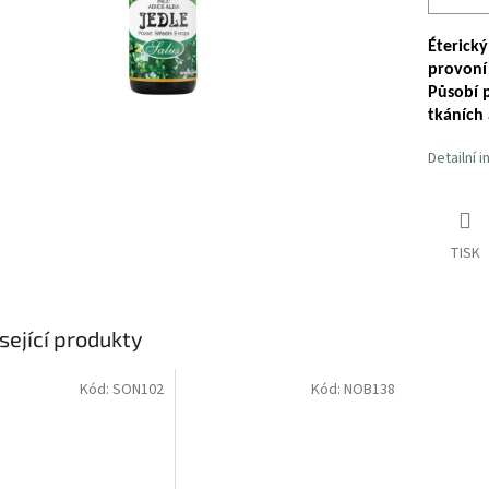
Éterický
provoní
Působí p
tkáních 
Detailní 
TISK
sející produkty
Kód:
SON102
Kód:
NOB138