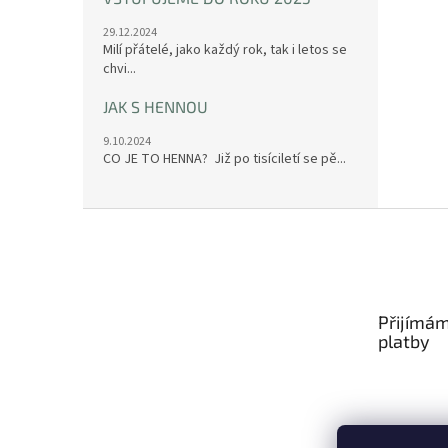
29.12.2024
Milí přátelé, jako každý rok, tak i letos se
chvi...
JAK S HENNOU
9.10.2024
CO JE TO HENNA? Již po tisíciletí se pě...
Z
á
p
a
t
Přijímám
í
platby