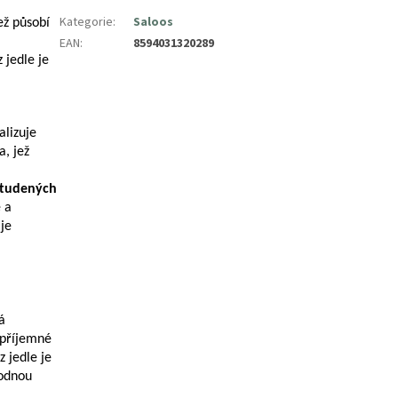
Kategorie
:
Saloos
ež působí
EAN
:
8594031320289
 jedle je
alizuje
, jež
studených
 a
je
á
epříjemné
z jedle je
hodnou