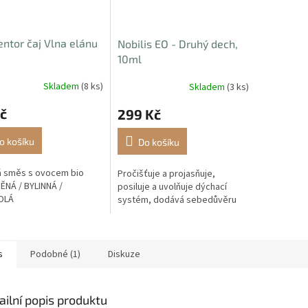
ntor čaj Vlna elánu
Nobilis EO - Druhý dech,
10ml
Skladem
(8 ks)
Skladem
(3 ks)
č
299 Kč
o košíku
Do košíku
á směs s ovocem bio
Pročišťuje a projasňuje,
NÁ / BYLINNÁ /
posiluje a uvolňuje dýchací
ÁDLÁ
systém, dodává sebedůvěru
s
Podobné (1)
Diskuze
ailní popis produktu