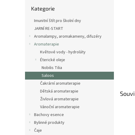
n
Přeskočit
e
Kategorie
kategorie
l
Imunitní štít pro školní dny
JARNÍ RE-START
Aromalampy, aromakameny, difuzéry
Aromaterapie
Květové vody - hydroláty
Éterické oleje
Nobilis Tilia
Saloos
Čakrární aromaterapie
Dětská aromaterapie
Souvi
Živlová aromaterapie
Vánoční aromaterapie
Bachovy esence
Bylinné produkty
Čaje