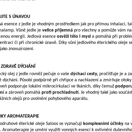
UJTE S ÚNAVOU
á esence z jedle je vhodným prostředkem jak pro přímou inhalaci, ta
alamp. Vůně jedle je
velice příjemná
pro všechny a pomůže vám nab
cenou energii. Jedlová esence
osvěží tělo i mysl
a pomáhá při problé
entrací či při chronické únavě. Díky vůni jedlového éterického oleje 
t jako znovuzrození.
 ZDRAVÉ DÝCHÁNÍ
ický olej z jedle rovněž pečuje o vaše
dýchací cesty,
pročišťuje je a z
é dýchání. Působí podpůrně při chřipce a nachlazení a zmírňuje otoky s
veň podporuje lokální mikrocirkulaci ve tkáních, díky čemuž
podporu
ní
a zároveň pomáhá
proti prochladnutí.
Je vhodný také jako součás
žních olejů pro uvolnění pohybového aparátu.
NKY AROMATERAPIE
odruhové éterické oleje Saloos se vyznačují
komplexními účinky
na v
. Aromaterapie je umění využití vonných esencí k ovlivnění duševního