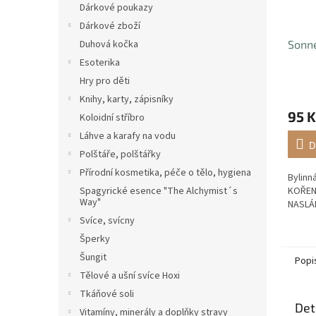
Dárkové poukazy
Dárkové zboží
Duhová kočka
Sonne
Esoterika
Hry pro děti
Knihy, karty, zápisníky
95 K
Koloidní stříbro
Láhve a karafy na vodu
D
Polštáře, polštářky
Přírodní kosmetika, péče o tělo, hygiena
Bylinn
Spagyrické esence "The Alchymist´s
KOŘENĚ
Way"
NASL
Svíce, svícny
Šperky
Šungit
Popi
Tělové a ušní svíce Hoxi
Tkáňové soli
Det
Vitamíny, minerály a doplňky stravy