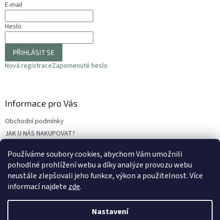
E-mail
Heslo
PŘIHLÁSIT SE
Nová registrace
Zapomenuté heslo
Informace pro Vás
Obchodní podmínky
JAK U NÁS NAKUPOVAT?
Podmínky ochrany osobních údajů
Používáme soubory cookies, abychom Vám umožnili
Odstoupení od smlouvy
pohodlné prohlížení webu a díky analýze provozu webu
Reklamační protokol
neustále zlepšovali jeho funkce, výkon a použitelnost
. Více
informací najdete
zde
.
Nastavení
Vytvořil Shoptet