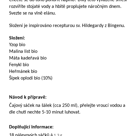
Chcete se do toho ponořit naplno? Díky této vyvážené směsi
rozvíříte stojaté vody a hbitě proplujete náročným dnem.
Svezte se na vlně elánu.
Složení je inspirováno recepturou sv. Hildegardy z Bingenu.
Složení:
Yzop bio
Malina list bio
Máta kadeřavá bio
Fenykl bio
Heřmánek bio
Šípek oplodí bio (10%)
Návod k přípravě:
Čajový sáček na šálek (cca 250 ml), přelejte vroucí vodou a
dle chuti nechte 5-10 minut luhovat.
Doplňující informace:
18 nálevových sáčků á
1,3
g