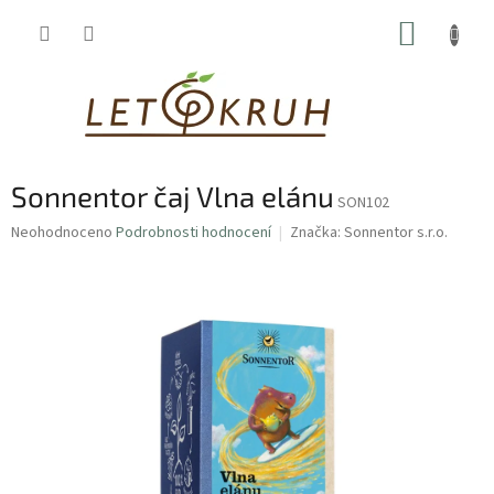
Přejít
NÁKUP
na
obsah
KOŠÍK
Sonnentor čaj Vlna elánu
SON102
Průměrné
Neohodnoceno
Podrobnosti hodnocení
Značka:
Sonnentor s.r.o.
hodnocení
produktu
je
0,0
z
5
hvězdiček.