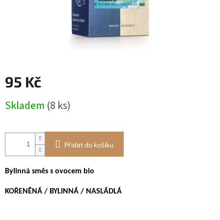
95 Kč
Měrná
Skladem
(8 ks)
cena:
Přidat do košíku
Bylinná směs s ovocem bio
KOŘENĚNÁ / BYLINNÁ / NASLÁDLÁ