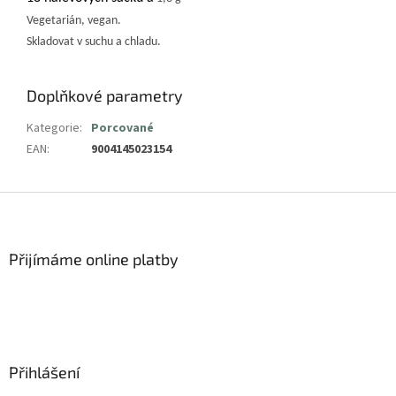
Vegetarián, vegan.
Skladovat v suchu a chladu.
Doplňkové parametry
Kategorie
:
Porcované
EAN
:
9004145023154
Z
á
p
a
Přijímáme online platby
t
í
Přihlášení