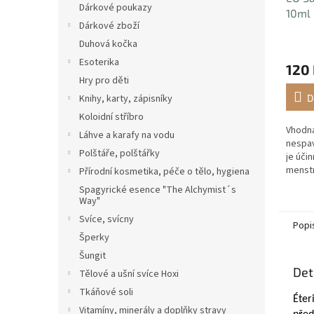
Dárkové poukazy
10ml 
Dárkové zboží
Duhová kočka
Esoterika
120
Hry pro děti
Knihy, karty, zápisníky
D
Koloidní stříbro
Vhodná
Láhve a karafy na vodu
nespav
Polštáře, polštářky
je účin
menstr
Přírodní kosmetika, péče o tělo, hygiena
afrodi
Spagyrické esence "The Alchymist´s
Way"
Svíce, svícny
Popi
Šperky
Šungit
Det
Tělové a ušní svíce Hoxi
Tkáňové soli
Éter
Vitamíny, minerály a doplňky stravy