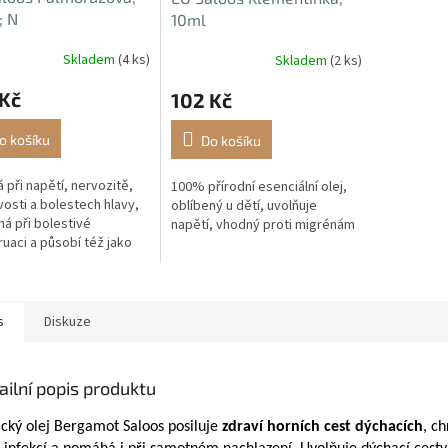
; N
10ml
Skladem
(4 ks)
Skladem
(2 ks)
 Kč
102 Kč
o košíku
Do košíku
 při napětí, nervozitě,
100% přírodní esenciální olej,
osti a bolestech hlavy,
oblíbený u dětí, uvolňuje
ná při bolestivé
napětí, vhodný proti migrénám
uaci a působí též jako
ziakum.
s
Diskuze
ailní popis produktu
ický olej Bergamot Saloos posiluje
zdraví horních cest dýchacích
, ch