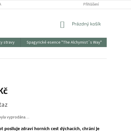
ANY OSOBNÍCH ÚDAJŮ
ODSTOUPENÍ OD SMLOUVY
Přihlášení
REKLAMAČNÍ PR
NÁKUPNÍ
Prázdný košík
KOŠÍK
ky stravy
Spagyrické esence "The Alchymist´s Way"
Sonnento
Kč
taz
byla vyprodána…
 posiluje zdraví horních cest dýchacích, chrání je