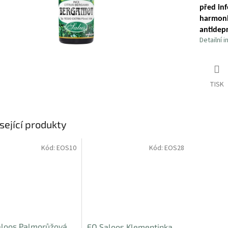
před in
harmoni
antidepr
Detailní 
TISK
sející produkty
Kód:
EOS10
Kód:
EOS28
loos Palmorůžová,
EO Saloos Klementinka,