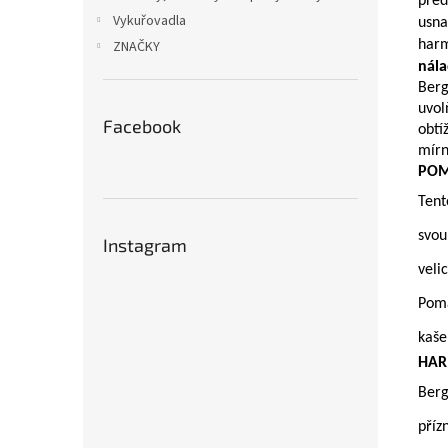
před
Vykuřovadla
usna
ZNAČKY
harm
nál
Berg
uvol
Facebook
obtí
mírn
POM
Tent
svo
Instagram
veli
Pomá
kaše
HAR
Berg
příz