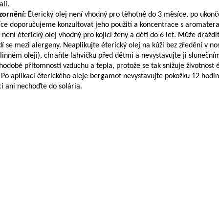
ali.
zornění:
Éterický olej není vhodný pro těhotné do 3 měsíce, po ukonč
ce doporučujeme konzultovat jeho použití a koncentrace s aromater
 není éterický olej vhodný pro kojící ženy a děti do 6 let. Může dráždi
dí se mezi alergeny. Neaplikujte éterický olej na kůži bez zředění v n
tlinném oleji), chraňte lahvičku před dětmi a nevystavujte ji sluneční
hodobé přítomnosti vzduchu a tepla, protože se tak snižuje životnost 
. Po aplikaci éterického oleje bergamot nevystavujte pokožku 12 hod
ci ani nechoďte do solária.