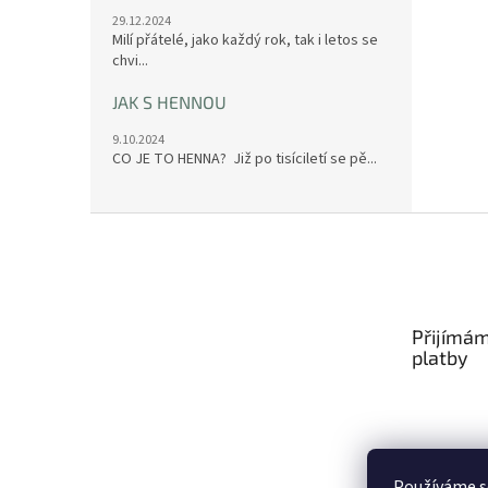
29.12.2024
Milí přátelé, jako každý rok, tak i letos se
chvi...
JAK S HENNOU
9.10.2024
CO JE TO HENNA? Již po tisíciletí se pě...
Z
á
p
a
t
Přijímám
í
platby
Používáme s