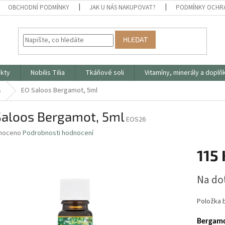
OBCHODNÍ PODMÍNKY
JAK U NÁS NAKUPOVAT?
PODMÍNKY OCHR
HLEDAT
ukty
Nobilis Tilia
Tkáňové soli
Vitamíny, minerály a doplň
s
EO Saloos Bergamot, 5ml
Saloos Bergamot, 5ml
EOS26
né
noceno
Podrobnosti hodnocení
ní
115 
u
Měrná
Na do
cena:
ek.
Položka 
Bergamot