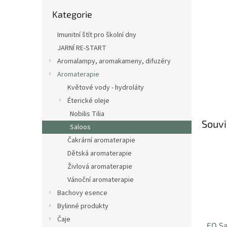
n
Přeskočit
e
Kategorie
kategorie
l
Imunitní štít pro školní dny
JARNÍ RE-START
Aromalampy, aromakameny, difuzéry
Aromaterapie
Květové vody - hydroláty
Éterické oleje
Nobilis Tilia
Souvi
Saloos
Čakrární aromaterapie
Dětská aromaterapie
Živlová aromaterapie
Vánoční aromaterapie
Bachovy esence
Bylinné produkty
Čaje
EO Sa