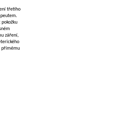
ení třetího
apeutem.
t pokožku
osném
mu záření,
éterického
in přímému