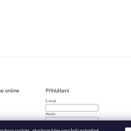
e online
Přihlášení
E-mail
Heslo
PŘIHLÁSIT SE
oubory cookies, abychom Vám umožnili pohodlné