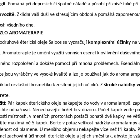
gii.
Pomáhá při depresích či špatné náladě a působí příznivě také při
rvozitě.
Zklidní vaši duši ve stresujícím období a pomáhá zapomenou
osti všedního dne.
ZLO AROMATERAPIE
odruhové éterické oleje Saloos se vyznačují
komplexními účinky
na v
. Aromaterapie je umění využití vonných esencí k ovlivnění duševního
sného rozpoložení a dokáže pomoct při mnoha problémech. Esenciální
os jsou vyráběny ve vysoké kvalitě a lze je používat jak do aromalampy
íklad ozvláštnit kosmetiku k zesílení jejich účinků. Z
široké nabídky v
rete.
ití:
Pár kapek éterického oleje nakapejte do vody v aromalampě, zapa
chte odpařovat. Nenechávejte hořet bez dozoru. Počet kapek volte po
kosti místnosti, v menších prostorách postačí bohatě dvě kapky, ve vět
ijte maximálně 5 kapek. Berte v potaz velikost nádržky aromalampy a
lenost od plamene. U menšího objemu nekapejte více než tři kapky. P
mci zachování účinnosti éterické oleje a jejich směsi tak, abyste je v