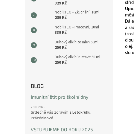
329 Kč
stříd
Upo
Nobilis EO - Zklidnění, 10ml
měsí
289 Kč
Dále
Nobilis EO - Pracovní, 10ml
a řa
339 Kč
(ros
dlou
Duhový elixír Rosalen 50ml
olej
250 Kč
slun
Duhový elixír Fructavit 50 ml
250 Kč
BLOG
Imunitní štít pro školní dny
20.8.2025
Srdečně vás zdravím z Letokruhu.
Prázdninové...
VSTUPUJEME DO ROKU 2025