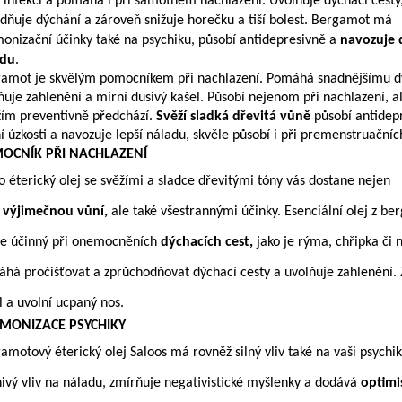
 infekcí a pomáhá i při samotném nachlazení. Uvolňuje dýchací cesty
dňuje dýchání a zároveň snižuje horečku a tiší bolest. Bergamot má
onizační účinky také na psychiku, působí antidepresivně a
navozuje
adu
.
amot je skvělým pomocníkem při nachlazení. Pomáhá snadnějšímu d
ňuje zahlenění a mírní dusivý kašel. Působí nejenom při nachlazení, a
žím preventivně předchází.
Svěží sladká dřevitá vůně
působí antidep
í úzkosti a navozuje lepší náladu, skvěle působí i při premenstruačních
OCNÍK PŘI NACHLAZENÍ
o éterický olej se svěžími a sladce dřevitými tóny vás dostane nejen
u
výjimečnou vůní,
ale také všestrannými účinky. Esenciální olej z be
ce účinný při onemocněních
dýchacích cest,
jako je rýma, chřipka či 
há pročišťovat a zprůchodňovat dýchací cesty a uvolňuje zahlenění.
l a uvolní ucpaný nos.
MONIZACE PSYCHIKY
amotový éterický olej Saloos má rovněž silný vliv také na vaši psychi
nivý vliv na náladu, zmírňuje negativistické myšlenky a dodává
optimi