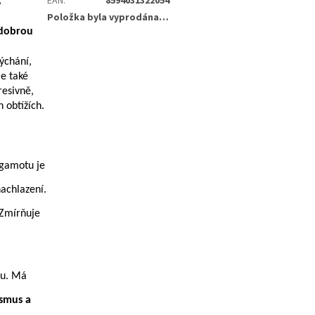
EAN
:
8594031322054
,
Položka byla vyprodána…
 dobrou
ýchání,
le také
resivně,
 obtížích.
rgamotu je
nachlazení.
 Zmírňuje
ku. Má
smus a