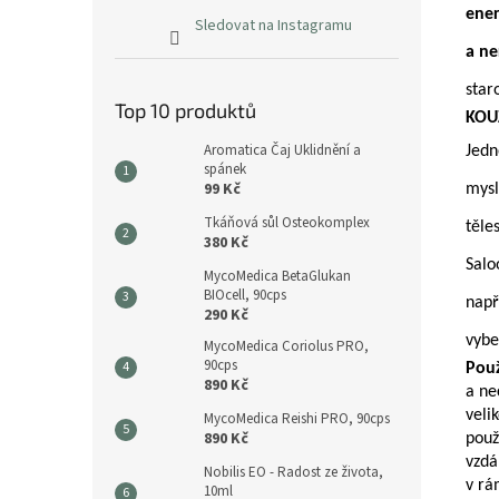
ener
Sledovat na Instagramu
a ne
star
Top 10 produktů
KOU
Aromatica Čaj Uklidnění a
Jedn
spánek
99 Kč
mysl
Tkáňová sůl Osteokomplex
těle
380 Kč
Salo
MycoMedica BetaGlukan
BIOcell, 90cps
např
290 Kč
vybe
MycoMedica Coriolus PRO,
90cps
Použ
890 Kč
a ne
veli
MycoMedica Reishi PRO, 90cps
890 Kč
použ
vzdá
Nobilis EO - Radost ze života,
v rá
10ml