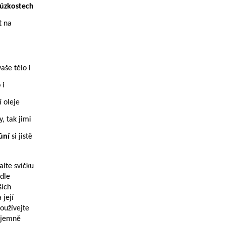
úzkostech
t na
aše tělo i
 i
 oleje
, tak jimi
ůní
si jistě
lte svíčku
dle
ších
 její
oužívejte
zájemně