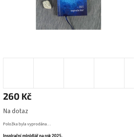
260 Kč
Měrná
Na dotaz
cena:
Položka byla vyprodána…
Inspirační minidiář na rok 2025.