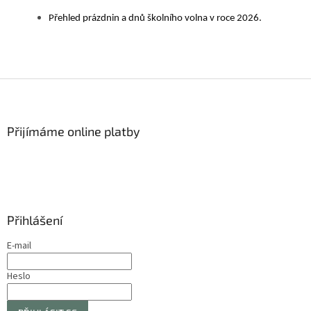
Přehled prázdnin a dnů školního volna v roce 2026.
Z
á
p
a
Přijímáme online platby
t
í
Přihlášení
E-mail
Heslo