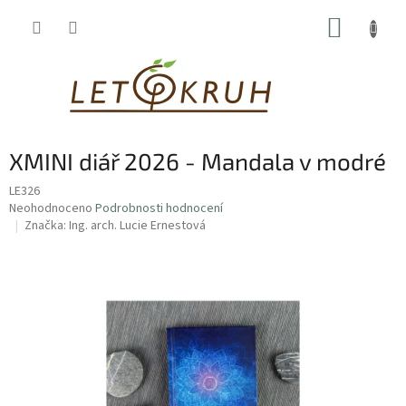
Přejít
NÁKUP
na
obsah
KOŠÍK
XMINI diář 2026 - Mandala v modré
LE326
Průměrné
Neohodnoceno
Podrobnosti hodnocení
hodnocení
Značka:
Ing. arch. Lucie Ernestová
produktu
je
0,0
z
5
hvězdiček.