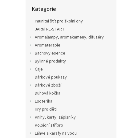
n
Přeskočit
e
Kategorie
kategorie
l
Imunitní štít pro školní dny
JARNÍ RE-START
Aromalampy, aromakameny, difuzéry
Aromaterapie
Bachovy esence
Bylinné produkty
Čaje
Dárkové poukazy
Dárkové zboží
Duhová kočka
Esoterika
Hry pro děti
Knihy, karty, zápisníky
Koloidní stříbro
Láhve a karafy na vodu