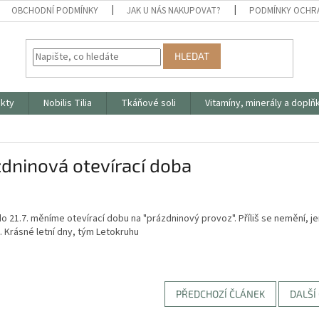
OBCHODNÍ PODMÍNKY
JAK U NÁS NAKUPOVAT?
PODMÍNKY OCHR
HLEDAT
ukty
Nobilis Tilia
Tkáňové soli
Vitamíny, minerály a doplň
dninová otevírací doba
do 21.7. měníme otevírací dobu na "prázdninový provoz". Příliš se nemění, 
. Krásné letní dny, tým Letokruhu
PŘEDCHOZÍ ČLÁNEK
DALŠÍ