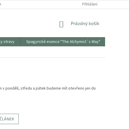
ANY OSOBNÍCH ÚDAJŮ
ODSTOUPENÍ OD SMLOUVY
Přihlášení
REKLAMAČNÍ PR
NÁKUPNÍ
Prázdný košík
KOŠÍK
ky stravy
Spagyrické esence "The Alchymist´s Way"
Sonnento
jen v pondělí, středu a pátek budeme mít otevřeno jen do
 ČLÁNEK