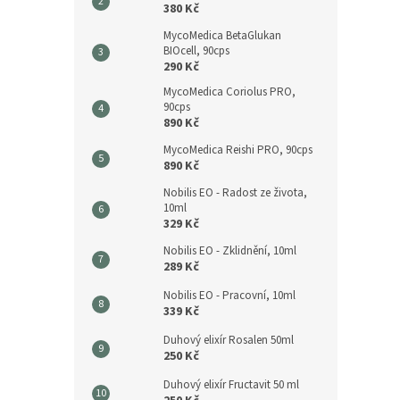
380 Kč
MycoMedica BetaGlukan
BIOcell, 90cps
290 Kč
MycoMedica Coriolus PRO,
90cps
890 Kč
MycoMedica Reishi PRO, 90cps
890 Kč
Nobilis EO - Radost ze života,
10ml
329 Kč
Nobilis EO - Zklidnění, 10ml
289 Kč
Nobilis EO - Pracovní, 10ml
339 Kč
Duhový elixír Rosalen 50ml
250 Kč
Duhový elixír Fructavit 50 ml