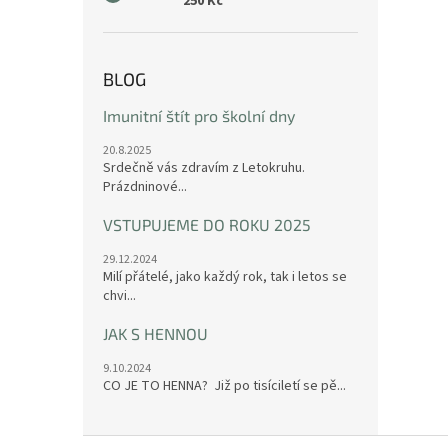
250 Kč
BLOG
Imunitní štít pro školní dny
20.8.2025
Srdečně vás zdravím z Letokruhu.
Prázdninové...
VSTUPUJEME DO ROKU 2025
29.12.2024
Milí přátelé, jako každý rok, tak i letos se
chvi...
JAK S HENNOU
9.10.2024
CO JE TO HENNA? Již po tisíciletí se pě...
Z