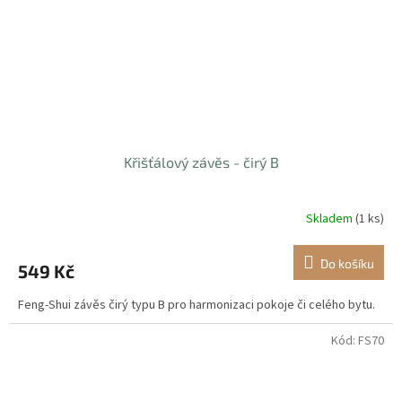
Křišťálový závěs - čirý B
Skladem
(1 ks)
Do košíku
549 Kč
Feng-Shui závěs čirý typu B pro harmonizaci pokoje či celého bytu.
Kód:
FS70