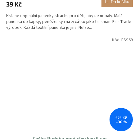
Do košíku
39 Kč
Krásné originální panenky strachu pro děti, aby se nebály. Malá
panenka do kapsy, peněženky i na zrcátko jako talisman. Fair Trade
výrobek. Každá textilní panenka je jiná. Nelze...
Kód:
FSS69
575 Kč
–30 %
Soška Buddha medicíny kov 5 cm