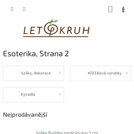
Přejít
NÁKUP
na
obsah
KOŠÍK
Esoterika
, Strana 2
Sošky, dekorace
Křišťálové výrobky
Kyvadla
Nejprodávanější
Soška Buddha medicíny kov 5 cm