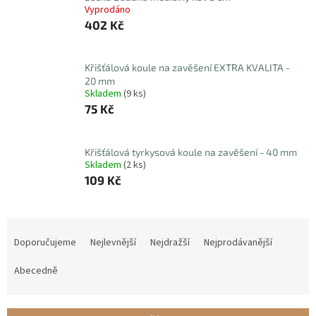
Vyprodáno
402 Kč
Křišťálová koule na zavěšení EXTRA KVALITA -
20 mm
Skladem
(9 ks)
75 Kč
Křišťálová tyrkysová koule na zavěšení - 40 mm
Skladem
(2 ks)
109 Kč
Ř
a
Doporučujeme
Nejlevnější
Nejdražší
Nejprodávanější
z
e
Abecedně
n
í