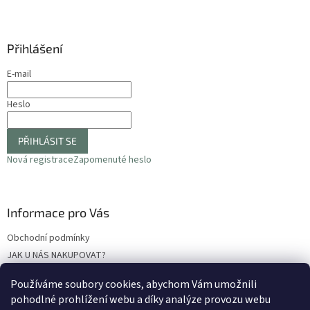
k
y
v
ý
Přihlášení
p
i
E-mail
s
u
Heslo
PŘIHLÁSIT SE
Nová registrace
Zapomenuté heslo
Informace pro Vás
Obchodní podmínky
JAK U NÁS NAKUPOVAT?
Podmínky ochrany osobních údajů
Používáme soubory cookies, abychom Vám umožnili
Odstoupení od smlouvy
pohodlné prohlížení webu a díky analýze provozu webu
Reklamační protokol