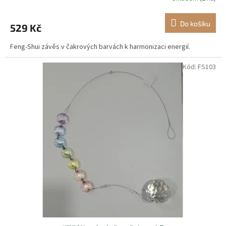
Do košíku
529 Kč
Feng-Shui závěs v čakrových barvách k harmonizaci energií.
Kód:
FS103