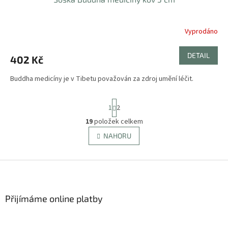
Vyprodáno
DETAIL
402 Kč
Buddha medicíny je v Tibetu považován za zdroj umění léčit.
S
1
2
t
r
19
položek celkem
O
á
v
NAHORU
n
l
k
á
o
v
Z
d
á
a
á
n
c
p
í
í
a
Přijímáme online platby
p
t
r
í
v