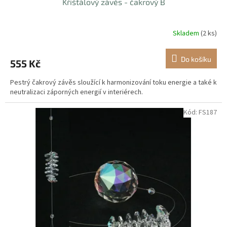
Křišťálový závěs - čakrový B
Skladem
(2 ks)
Do košíku
555 Kč
Pestrý čakrový závěs sloužící k harmonizování toku energie a také k
neutralizaci záporných energií v interiérech.
Kód:
FS187