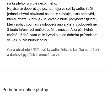
na každého funguje něco jiného.
Nejvíce se doporučuje poznat nejprve své kyvadlo. Začít
jednoduchými otázkami na které existuje jasná odpověď,
kterou znáte. A tím jak se kyvadlo bude pohybovat zjistíte,
který pohyb souhlasí s odpovědí ano a který s odpovědí ne.
S touto informací můžete začít trénovat. A za pár týdnů,
možná už dnů, vám vaše kyvadlo bude dobrým průvodcem
ve vaší blízké budoucnosti.
Cena obsahuje křišťálové kyvadlo, řetízek, kuličku na držení
a dárkový pytlíček krémové barvy.
Z
á
p
a
Přijímáme online platby
t
í