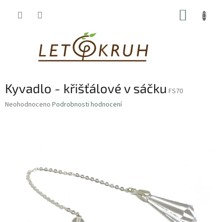
Přejít
NÁKUP
na
obsah
KOŠÍK
Kyvadlo - křišťálové v sáčku
FS70
Průměrné
Neohodnoceno
Podrobnosti hodnocení
hodnocení
produktu
je
0,0
z
5
hvězdiček.