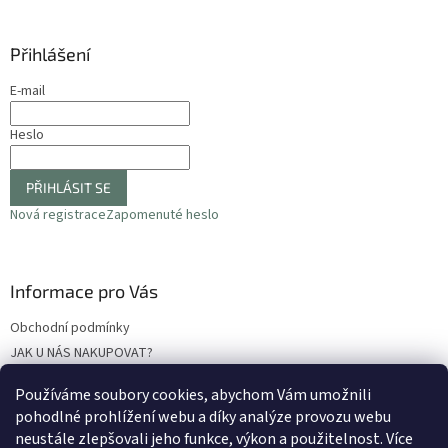
Přihlášení
E-mail
Heslo
PŘIHLÁSIT SE
Nová registrace
Zapomenuté heslo
Informace pro Vás
Obchodní podmínky
JAK U NÁS NAKUPOVAT?
Podmínky ochrany osobních údajů
Používáme soubory cookies, abychom Vám umožnili
Odstoupení od smlouvy
pohodlné prohlížení webu a díky analýze provozu webu
Reklamační protokol
neustále zlepšovali jeho funkce, výkon a použitelnost
. Více