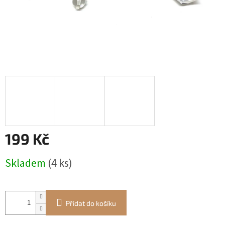
199 Kč
Měrná
Skladem
(4 ks)
cena:
Přidat do košíku