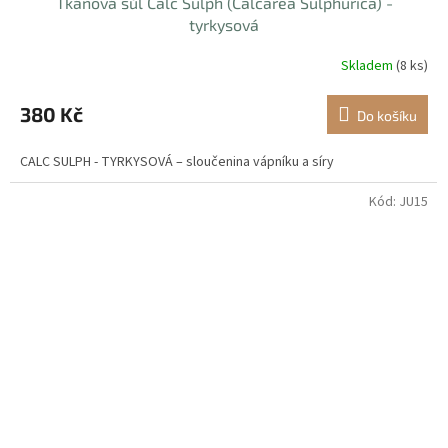
Tkáňová sůl Calc Sulph (Calcarea Sulphurica) -
tyrkysová
Skladem
(8 ks)
380 Kč
Do košíku
CALC SULPH - TYRKYSOVÁ – sloučenina vápníku a síry
Kód:
JU15