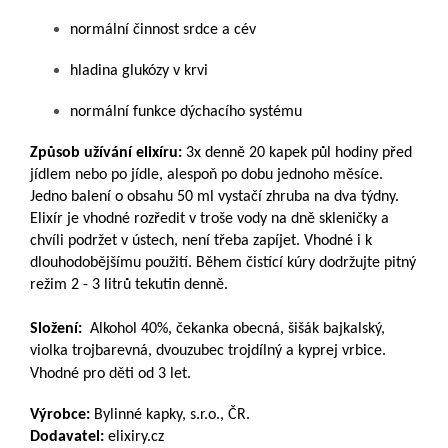
normální činnost srdce a cév
hladina glukózy v krvi
normální funkce dýchacího systému
Způsob užívání elixíru:
3x denně 20 kapek půl hodiny před
jídlem nebo po jídle, alespoň po dobu jednoho měsíce.
Jedno balení o obsahu 50 ml vystačí zhruba na dva týdny.
Elixír je vhodné rozředit v troše vody na dně skleničky a
chvíli podržet v ústech, není třeba zapíjet. Vhodné i k
dlouhodobějšímu použití. Během čistící kúry dodržujte pitný
režim 2 - 3 litrů tekutin denně.
Složení:
Alkohol 40%, čekanka obecná, šišák bajkalský,
violka trojbarevná, dvouzubec trojdílný a kyprej vrbice.
Vhodné pro děti od 3 let.
Výrobce:
Bylinné kapky, s.r.o., ČR.
Dodavatel:
elixiry.cz