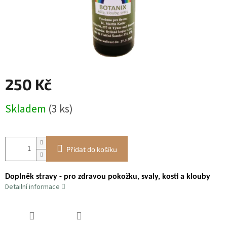
250 Kč
Měrná
Skladem
(3 ks)
cena:
Přidat do košíku
Doplněk stravy - pro zdravou pokožku, svaly, kosti a klouby
Detailní informace