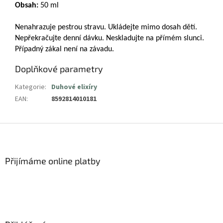
Obsah:
50 ml
Nenahrazuje pestrou stravu. Ukládejte mimo dosah dětí.
Nepřekračujte denní dávku. Neskladujte na přímém slunci.
Případný zákal není na závadu.
Doplňkové parametry
Kategorie
:
Duhové elixíry
EAN
:
8592814010181
Z
á
p
a
Přijímáme online platby
t
í