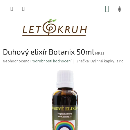
Přejít
NÁKUP
na
obsah
KOŠÍK
Duhový elixír Botanix 50ml
MK11
Průměrné
Neohodnoceno
Podrobnosti hodnocení
Značka:
Bylinné kapky, s.r.o.
hodnocení
produktu
je
0,0
z
5
hvězdiček.