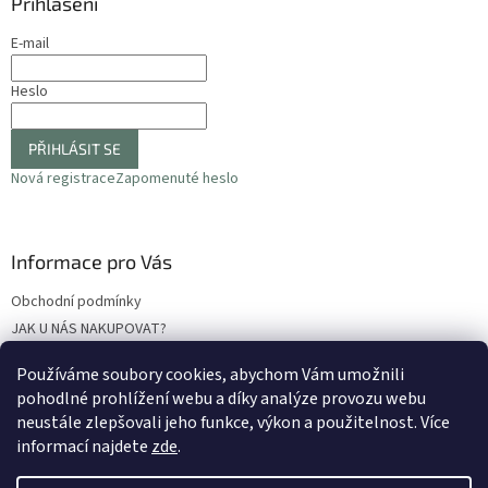
Přihlášení
E-mail
Heslo
PŘIHLÁSIT SE
Nová registrace
Zapomenuté heslo
Informace pro Vás
Obchodní podmínky
JAK U NÁS NAKUPOVAT?
Podmínky ochrany osobních údajů
Používáme soubory cookies, abychom Vám umožnili
Odstoupení od smlouvy
pohodlné prohlížení webu a díky analýze provozu webu
Reklamační protokol
neustále zlepšovali jeho funkce, výkon a použitelnost
. Více
informací najdete
zde
.