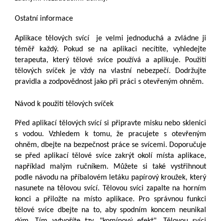
Ostatní informace
Aplikace tělových svící je velmi jednoduchá a zvládne ji
téměř každý. Pokud se na aplikaci necítíte, vyhledejte
terapeuta, který tělové svíce používá a aplikuje. Použití
tělových svíček je vždy na vlastní nebezpečí. Dodržujte
pravidla a zodpovědnost jako při práci s otevřeným ohněm.
Návod k použití tělových svíček
Před aplikací tělových svící si připravte misku nebo sklenici
s vodou. Vzhledem k tomu, že pracujete s otevřeným
ohněm, dbejte na bezpečnost práce se svícemi. Doporučuje
se před aplikací tělové svíce zakrýt okolí místa aplikace,
například malým ručníkem. Můžete si také vystřihnout
podle návodu na příbalovém letáku papírový kroužek, který
nasunete na tělovou svící. Tělovou svíci zapalte na horním
konci a přiložte na místo aplikace. Pro správnou funkci
tělové svíce dbejte na to, aby spodním koncem neunikal
dým. Tím vytvoříte tzv. "komínový efekt". Tělovou svíci