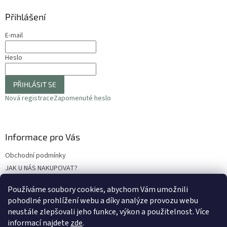
Přihlášení
E-mail
Heslo
PŘIHLÁSIT SE
Nová registrace
Zapomenuté heslo
Informace pro Vás
Obchodní podmínky
JAK U NÁS NAKUPOVAT?
Podmínky ochrany osobních údajů
Používáme soubory cookies, abychom Vám umožnili
Odstoupení od smlouvy
pohodlné prohlížení webu a díky analýze provozu webu
Reklamační protokol
neustále zlepšovali jeho funkce, výkon a použitelnost
. Více
informací najdete
zde
.