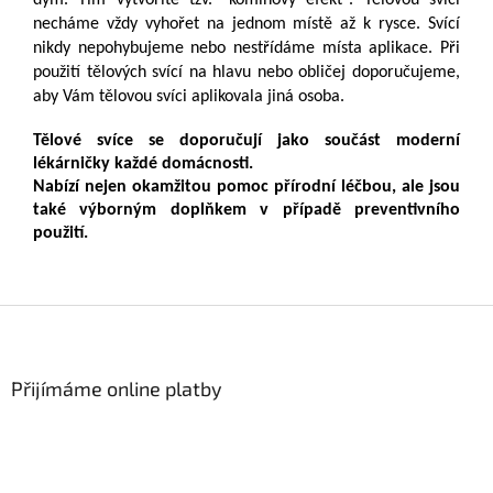
necháme vždy vyhořet na jednom místě až k rysce. Svící
nikdy nepohybujeme nebo nestřídáme místa aplikace. Při
použití tělových svící na hlavu nebo obličej doporučujeme,
aby Vám tělovou svíci aplikovala jiná osoba.
Tělové svíce se doporučují jako součást moderní
lékárničky každé domácnosti.
Nabízí nejen okamžitou pomoc přírodní léčbou, ale jsou
také výborným doplňkem v případě preventivního
použití.
Z
á
p
a
Přijímáme online platby
t
í