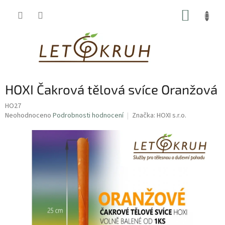
Přejít
NÁKUP
na
obsah
KOŠÍK
HOXI Čakrová tělová svíce Oranžová
HO27
Průměrné
Neohodnoceno
Podrobnosti hodnocení
Značka:
HOXI s.r.o.
hodnocení
produktu
je
0,0
z
5
hvězdiček.