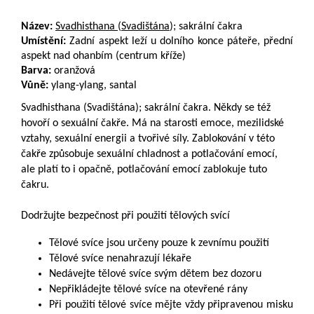
Název:
Svadhisthana
(
Svadištána
); sakrální čakra
Umístění:
Zadní aspekt leží u dolního konce páteře, přední
aspekt nad ohanbím (centrum kříže)
Barva:
oranžová
Vůně:
ylang-ylang, santal
Svadhisthana (Svadištána); sakrální čakra. Někdy se též
hovoří o sexuální čakře. Má na starosti emoce, mezilidské
vztahy, sexuální energii a tvořivé síly. Zablokování v této
čakře způsobuje sexuální chladnost a potlačování emocí,
ale platí to i opačně, potlačování emocí zablokuje tuto
čakru.
Dodržujte bezpečnost při použití tělových svící
Tělové svíce jsou určeny pouze k zevnímu použití
Tělové svíce nenahrazují lékaře
Nedávejte tělové svíce svým dětem bez dozoru
Nepřikládejte tělové svíce na otevřené rány
Při použití tělové svíce mějte vždy připravenou misku