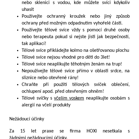
nebo sklenici s vodou, kde můžete svíci kdykoliv
uhasit
Používejte ochranný kroužek nebo jiný způsob
ochrany před možným odpadnutím vyhořelé části.
Používejte tělové svíce vždy s pomocí druhé osoby
nebo terapeuta pokud si nejste jisti jak bezpečností,
tak aplikací!
Tělové svíce přikládejte kolmo na ošetřovanou plochu
Tělové svíce nejsou vhodné pro děti do 3let!
Tělové svíce neaplikujte těhotným ženám na trup!
Nepoužívejte tělové svíce přímo v oblasti srdce, na
sliznice nebo otevřené rány!
Chraňte při použití tělových svíček oblečení,
ochlupení apod. před otevřeným ohněm!
Tělové svíčky s
včelím voskem
neaplikujte osobám s
alergií na včelí produkty
Nežádoucí účinky
Za 15 let praxe se firma HOXI nesetkala s
žádnými nežádoucími účinky.