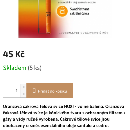
45 Kč
Měrná
Skladem
(5 ks)
cena:
Přidat do košíku
Oranžová čakrová tělová svíce HOXI - volně balená. Oranžová
čakrová tělová svíce je kónického tvaru s ochranným filtrem z
gázy a vždy ručně vyrobena. Čakrové tělové svíce jsou
obohaceny o směs esenciálního oleje santalu a cedru.