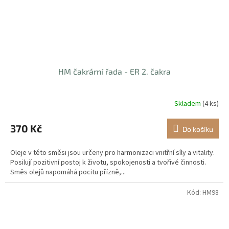
HM čakrární řada - ER 2. čakra
Skladem
(4 ks)
370 Kč
Do košíku
Oleje v této směsi jsou určeny pro harmonizaci vnitřní síly a vitality.
Posilují pozitivní postoj k životu, spokojenosti a tvořivé činnosti.
Směs olejů napomáhá pocitu přízně,...
Kód:
HM98