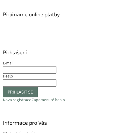
á
p
a
Přijímáme online platby
t
í
Přihlášení
E-mail
Heslo
PŘIHLÁSIT SE
Nová registrace
Zapomenuté heslo
Informace pro Vás