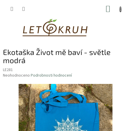
Přejít
NÁKUP
na
obsah
KOŠÍK
Ekotaška Život mě baví - světle
modrá
LE281
Průměrné
Neohodnoceno
Podrobnosti hodnocení
hodnocení
produktu
je
0,0
z
5
hvězdiček.