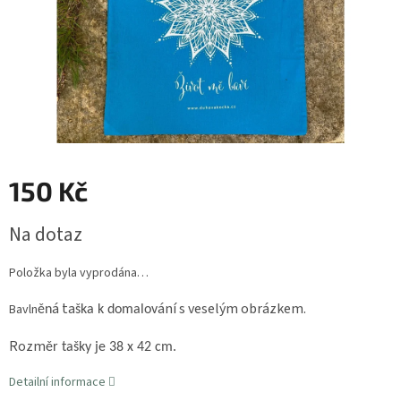
150 Kč
Měrná
Na dotaz
cena:
Položka byla vyprodána…
á ta
ání s veselým obrázkem.
Bavln
ěn
ška k domalov
Rozm
ěr tašky je 38 x 42 cm.
Detailní informace