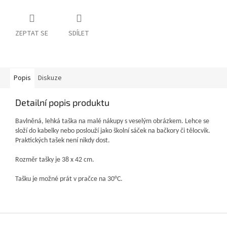
ZEPTAT SE
SDÍLET
Popis
Diskuze
Detailní popis produktu
Bavlněn
á, lehká taška na malé nákupy s veselým obrázkem. Lehce se
složí do kabelky nebo poslouží jako školní sáček na bačkory či tělocvik.
Praktických tašek není nikdy dost.
Rozměr tašky je 38 x 42 cm.
Tašku je možné prát v pračce na 30°C.
Z