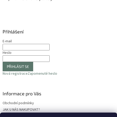
t
í
Přihlášení
E-mail
Heslo
PŘIHLÁSIT SE
Nová registrace
Zapomenuté heslo
Informace pro Vás
Obchodní podmínky
JAK U NÁS NAKUPOVAT?
Podmínky ochrany osobních údajů