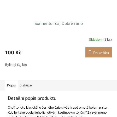
Sonnentor čaj Dobré ráno
Skladem
(1 ks)
100 Kč
Do košíku
Bylinný čaj bio
Popis
Diskuze
Detailní popis produktu
Chuť tohoto klasického černého čaje si vás hravě omotá kolem prstu.
Kdo by také odolal jeho lichotivým květinovým tónům? Za své jméno