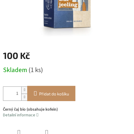
100 Kč
Měrná
Skladem
(1 ks)
cena:
Přidat do košíku
Černý čaj bio (obsahuje kofein)
Detailní informace