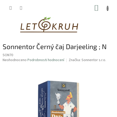
Přejít
NÁKUP
na
obsah
KOŠÍK
Sonnentor Černý čaj Darjeeling ; N
SON70
Průměrné
Neohodnoceno
Podrobnosti hodnocení
Značka:
Sonnentor s.r.o.
hodnocení
produktu
je
0,0
z
5
hvězdiček.