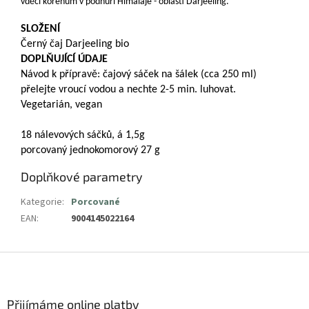
vděčí kořenům v podhůří Himálaje - oblasti Darjeeling.
SLOŽENÍ
Černý čaj Darjeeling bio
DOPLŇUJÍCÍ ÚDAJE
Návod k přípravě: čajový sáček na šálek (cca 250 ml)
přelejte vroucí vodou a nechte 2-5 min. luhovat.
Vegetarián, vegan
18 nálevových sáčků, á 1,5g
porcovaný jednokomorový 27 g
Doplňkové parametry
Kategorie
:
Porcované
EAN
:
9004145022164
Z
á
p
a
Přijímáme online platby