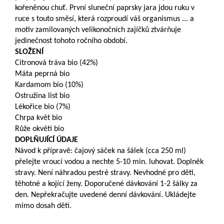
kořeněnou chuť. První sluneční paprsky jara jdou ruku v
ruce s touto směsí, která rozproudí váš organismus ... a
motiv zamilovaných velikonočních zajíčků ztvárňuje
jedinečnost tohoto ročního období.
SLOŽENÍ
Citronová tráva bio (42%)
Máta peprná bio
Kardamom bio (10%)
Ostružina list bio
Lékořice bio (7%)
Chrpa květ bio
Růže okvětí bio
DOPLŇUJÍCÍ ÚDAJE
Návod k přípravě: čajový sáček na šálek (cca 250 ml)
přelejte vroucí vodou a nechte 5-10 min. luhovat. Doplněk
stravy. Není náhradou pestré stravy. Nevhodné pro děti,
těhotné a kojící ženy. Doporučené dávkování 1-2 šálky za
den. Nepřekračujte uvedené denní dávkování. Ukládejte
mimo dosah dětí.