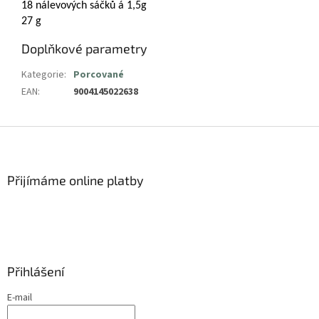
18 nálevových sáčků á 1,5g
27 g
Doplňkové parametry
Kategorie
:
Porcované
EAN
:
9004145022638
Z
á
p
a
Přijímáme online platby
t
í
Přihlášení
E-mail