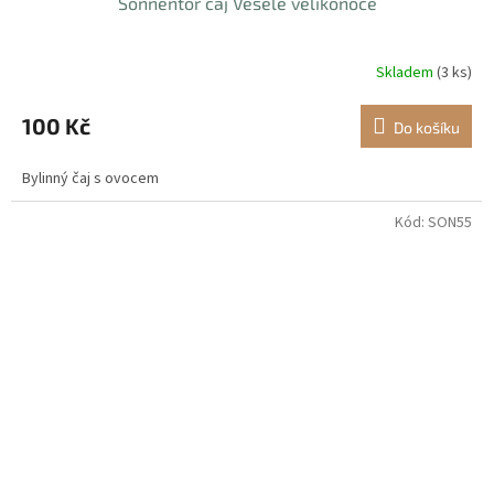
Sonnentor čaj Veselé velikonoce
Skladem
(3 ks)
100 Kč
Do košíku
Bylinný čaj s ovocem
Kód:
SON55