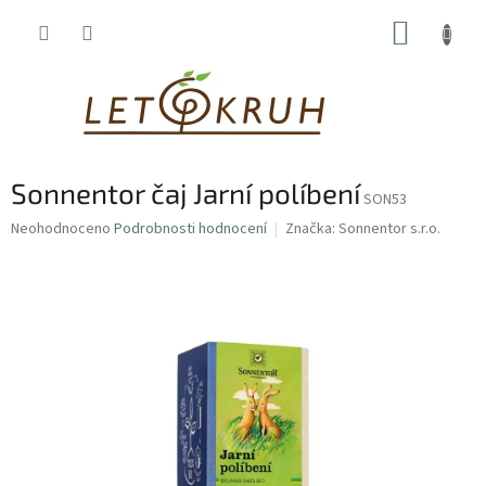
Přejít
NÁKUP
na
obsah
KOŠÍK
Sonnentor čaj Jarní políbení
SON53
Průměrné
Neohodnoceno
Podrobnosti hodnocení
Značka:
Sonnentor s.r.o.
hodnocení
produktu
je
0,0
z
5
hvězdiček.