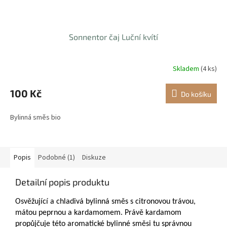
Sonnentor čaj Luční kvítí
Skladem
(4 ks)
100 Kč
Do košíku
Bylinná směs bio
Popis
Podobné (1)
Diskuze
Detailní popis produktu
Osvěžující a chladivá bylinná směs s citronovou trávou,
mátou peprnou a kardamomem. Právě kardamom
propůjčuje této aromatické bylinné směsi tu správnou