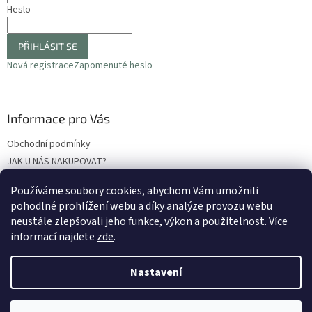
Heslo
PŘIHLÁSIT SE
Nová registrace
Zapomenuté heslo
Informace pro Vás
Obchodní podmínky
JAK U NÁS NAKUPOVAT?
Podmínky ochrany osobních údajů
Používáme soubory cookies, abychom Vám umožnili
Odstoupení od smlouvy
pohodlné prohlížení webu a díky analýze provozu webu
Reklamační protokol
neustále zlepšovali jeho funkce, výkon a použitelnost
. Více
informací najdete
zde
.
Nastavení
Vytvořil Shoptet