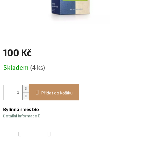
100 Kč
Měrná
Skladem
(4 ks)
cena:
Přidat do košíku
Bylinná směs bio
Detailní informace