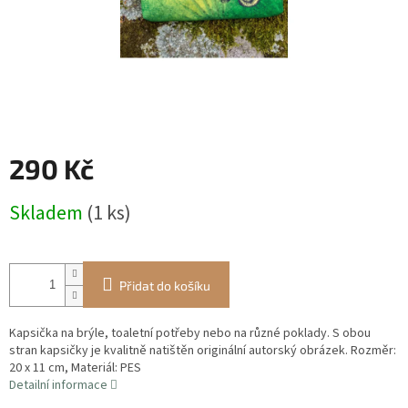
290 Kč
Měrná
Skladem
(1 ks)
cena:
Přidat do košíku
Kapsička na brýle, toaletní potřeby nebo na různé poklady. S obou
stran kapsičky je kvalitně natištěn originální autorský obrázek. Rozměr:
20 x 11 cm, Materiál: PES
Detailní informace