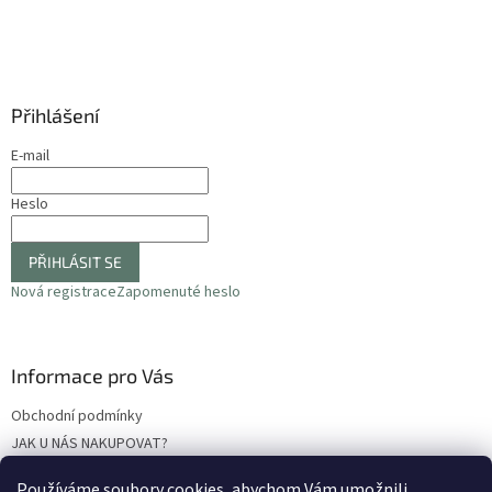
í
Přihlášení
E-mail
Heslo
PŘIHLÁSIT SE
Nová registrace
Zapomenuté heslo
Informace pro Vás
Obchodní podmínky
JAK U NÁS NAKUPOVAT?
Podmínky ochrany osobních údajů
Používáme soubory cookies, abychom Vám umožnili