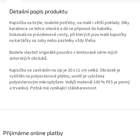
Detailní popis produktu
Kapsička na brýle, toaletní potřeby, na malé i větší poklady. Díky
karabince se lehce otevírá a dá se připnout do kabelky.
Dokonalá na prázdninové cesty, při kterých jsou malé kapsičky
na kartáčky na zuby nebo pastelky vždy třeba.
Budete vlastnit originální pouzdro z limitované série mých
autorských obrázků.
Kapsička se zavíráním na zip je 20 x 11 cm velká. Obrázek je
vytištěn na polyesterové plátno, uvnitř je vyložena
polyesterovým mikroplyšem. Vnější materiál 100 % PES je pevný
a trvanlivý. Potisk má vynikající stálobarevnost.
Z
á
p
a
Přijímáme online platby
t