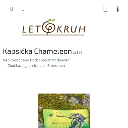
Přejít
NÁKUP
na
obsah
KOŠÍK
Kapsička Chameleon
LE178
Průměrné
Neohodnoceno
Podrobnosti hodnocení
hodnocení
Značka:
Ing. arch. Lucie Ernestová
produktu
je
0,0
z
5
hvězdiček.