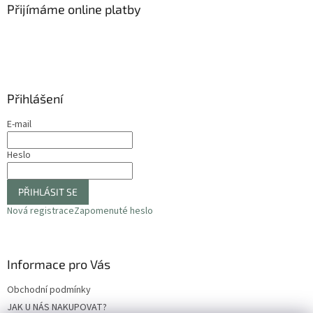
a
Přijímáme online platby
t
í
Přihlášení
E-mail
Heslo
PŘIHLÁSIT SE
Nová registrace
Zapomenuté heslo
Informace pro Vás
Obchodní podmínky
JAK U NÁS NAKUPOVAT?