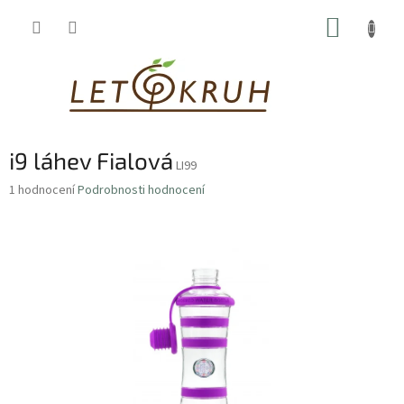
Přejít
NÁKUP
na
obsah
KOŠÍK
i9 láhev Fialová
LI99
Průměrné
1 hodnocení
Podrobnosti hodnocení
hodnocení
produktu
je
5,0
z
5
hvězdiček.