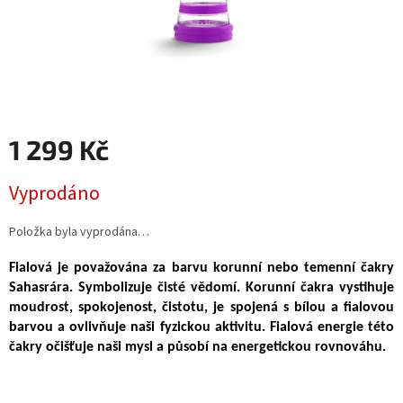
1 299 Kč
Měrná
Vyprodáno
cena:
Položka byla vyprodána…
Fialová je považována za barvu korunní nebo temenní čakry
Sahasrára. Symbolizuje čisté vědomí. Korunní čakra vystihuje
moudrost, spokojenost, čistotu, je spojená s bílou a fialovou
barvou a ovlivňuje naši fyzickou aktivitu. Fialová energie této
čakry očišťuje naši mysl a působí na energetickou rovnováhu.