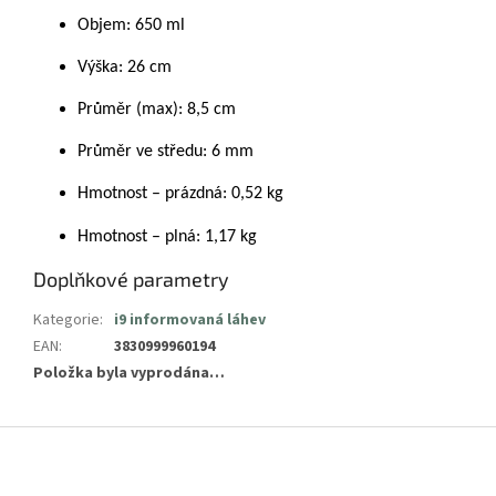
Objem: 650 ml
Výška: 26 cm
Průměr (max): 8,5 cm
Průměr ve středu: 6 mm
Hmotnost – prázdná: 0,52 kg
Hmotnost – plná: 1,17 kg
Doplňkové parametry
Kategorie
:
i9 informovaná láhev
EAN
:
3830999960194
Položka byla vyprodána…
Z
á
p