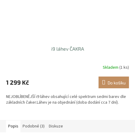
i9 láhev ČAKRA
Skladem
(1 ks)
Průměrné
hodnocení
produktu
1 299 Kč
Do košíku
je
3,3
NEJOBLÍBENĚJŠÍ i9 láhev obsahující celé spektrum sedmi barev dle
z
základních čaker.Láhev je na objednání (doba dodání cca 7 dní).
5
hvězdiček.
Popis
Podobné (3)
Diskuze