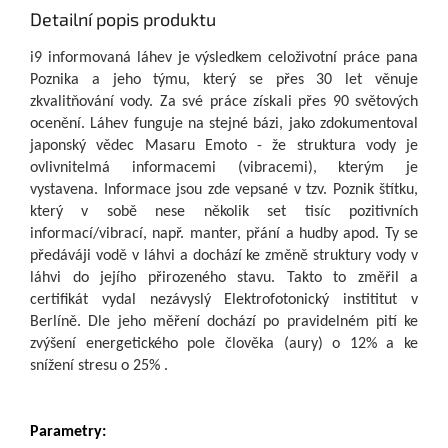
Detailní popis produktu
i9 informovaná láhev je výsledkem celoživotní práce pana
Poznika a jeho týmu, který se přes 30 let věnuje
zkvalitňování vody. Za své práce získali přes 90 světových
ocenění. Láhev funguje na stejné bázi, jako zdokumentoval
japonský vědec Masaru Emoto - že struktura vody je
ovlivnitelmá informacemi (vibracemi), kterým je
vystavena. Informace jsou zde vepsané v tzv. Poznik štítku,
který v sobě nese několik set tisíc pozitivních
informací/vibrací, např. manter, přání a hudby apod. Ty se
předáváji vodě v láhvi a dochází ke změně struktury vody v
láhvi do jejího přirozeného stavu. Takto to změřil a
certifikát vydal nezávyslý Elektrofotonický instititut v
Berlíně. Dle jeho měření dochází po pravidelném pití ke
zvýšení energetického pole člověka (aury) o 12% a ke
snížení stresu o 25% .
Parametry: