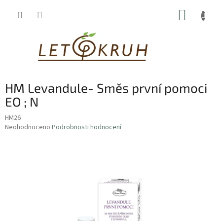
Přejít
NÁKUP
na
obsah
KOŠÍK
HM Levandule- Směs první pomoci
EO ; N
HM26
Průměrné
Neohodnoceno
Podrobnosti hodnocení
hodnocení
produktu
je
0,0
z
5
hvězdiček.