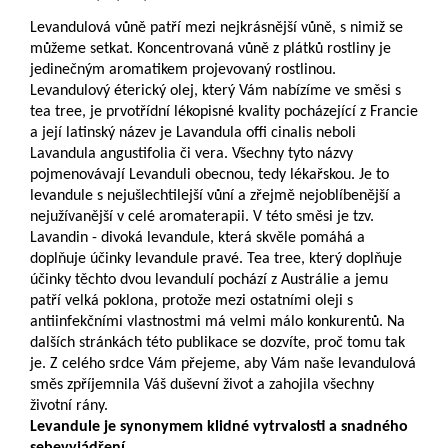
Levandulová vůně patří mezi nejkrásnější vůně, s nimiž se
můžeme setkat. Koncentrovaná vůně z plátků rostliny je
jedinečným aromatikem projevovaný rostlinou.
Levandulový éterický olej, který Vám nabízíme ve směsi s
tea tree, je prvotřídní lékopisné kvality pocházející z Francie
a její latinský název je Lavandula offi cinalis neboli
Lavandula angustifolia či vera. Všechny tyto názvy
pojmenovávají Levanduli obecnou, tedy lékařskou. Je to
levandule s nejušlechtilejší vůní a zřejmě nejoblíbenější a
nejužívanější v celé aromaterapii. V této směsi je tzv.
Lavandin - divoká levandule, která skvěle pomáhá a
doplňuje účinky levandule pravé. Tea tree, který doplňuje
účinky těchto dvou levandulí pochází z Austrálie a jemu
patří velká poklona, protože mezi ostatními oleji s
antiinfekčními vlastnostmi má velmi málo konkurentů. Na
dalších stránkách této publikace se dozvíte, proč tomu tak
je. Z celého srdce Vám přejeme, aby Vám naše levandulová
směs zpříjemnila Váš duševní život a zahojila všechny
životní rány.
Levandule je synonymem klidné vytrvalosti a snadného