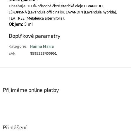
sebevyjádření.
Obsahuje:
100% přírodně čisté éterické oleje
LEVANDULE
LÉKOPISNÁ (Lavandula offi cinalis), LAVANDIN (Lavandula hybrida),
TEA TREE (Melaleuca alternifolia).
Objem:
5 ml
Doplňkové parametry
Kategorie
:
Hanna Maria
EAN
:
8595228400951
Z
á
p
a
Přijímáme online platby
t
í
Přihlášení