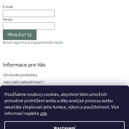
E-mail
Heslo
PŘIHLÁSIT SE
Nová registrace
Zapomenuté heslo
Informace pro Vás
Obchodní podmínky
JAK U NÁS NAKUPOVAT?
Podmínky ochrany osobních údajů
Používáme soubory cookies, abychom Vám umožnili
Odstoupení od smlouvy
pohodlné prohlížení webu a díky analýze provozu webu
Reklamační protokol
neustále zlepšovali jeho funkce, výkon a použitelnost
. Více
informací najdete
zde
.
Nastavení