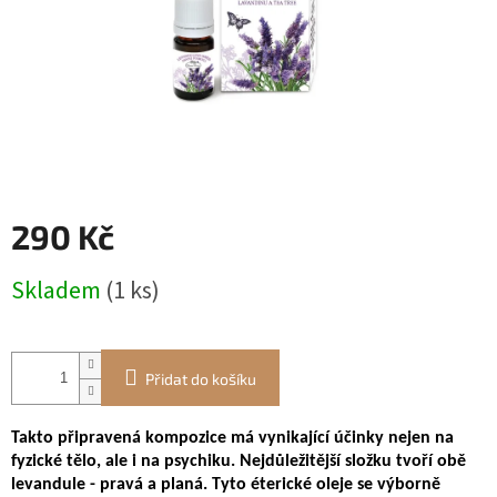
290 Kč
Měrná
Skladem
(1 ks)
cena:
Přidat do košíku
Takto připravená kompozice má vynikající účinky nejen na
fyzické tělo, ale i na psychiku. Nejdůležitější složku tvoří obě
levandule - pravá a planá. Tyto éterické oleje se výborně