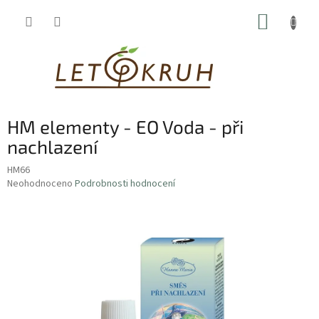
Přejít
NÁKUP
na
obsah
KOŠÍK
HM elementy - EO Voda - při
nachlazení
HM66
Průměrné
Neohodnoceno
Podrobnosti hodnocení
hodnocení
produktu
je
0,0
z
5
hvězdiček.