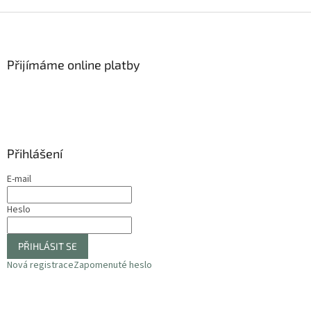
Z
á
p
a
Přijímáme online platby
t
í
Přihlášení
E-mail
Heslo
PŘIHLÁSIT SE
Nová registrace
Zapomenuté heslo