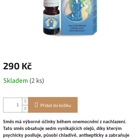
290 Kč
Měrná
Skladem
(2 ks)
cena:
Přidat do košíku
Směs má výborné účinky během onemocnění z nachlazení.
Tato směs obsahuje sedm vynikajících olejů, díky kterým
psychicky posiluje, působí chladivě, antisepticky a zabraňuje