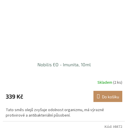
Nobilis EO - Imunita, 10ml
Skladem
(2 ks)
339 Kč
Do košíku
Tato směs olejů zvyšuje odolnost organizmu, má výrazné
protivirové a antibakteriální působení.
Kód:
HM72