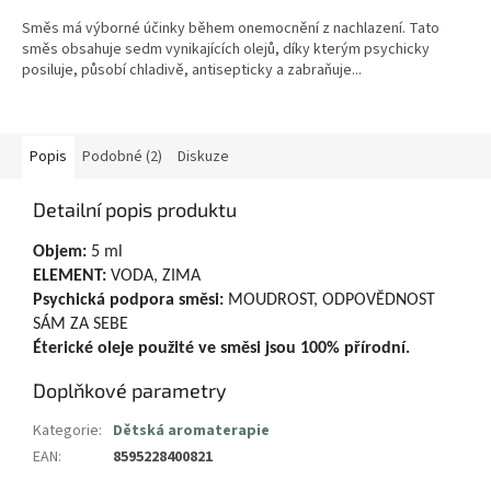
Směs má výborné účinky během onemocnění z nachlazení. Tato
směs obsahuje sedm vynikajících olejů, díky kterým psychicky
posiluje, působí chladivě, antisepticky a zabraňuje...
Popis
Podobné (2)
Diskuze
Detailní popis produktu
Objem:
5 ml
ELEMENT:
VODA, ZIMA
Psychická podpora směsi:
MOUDROST, ODPOVĚDNOST
SÁM ZA SEBE
Éterické oleje použité ve směsi jsou 100% přírodní.
Doplňkové parametry
Kategorie
:
Dětská aromaterapie
EAN
:
8595228400821