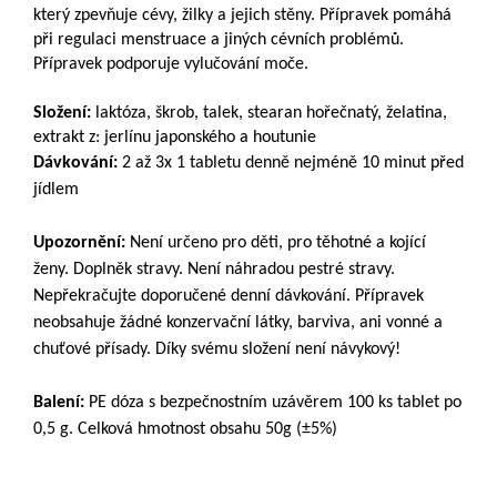
který zpevňuje cévy, žilky a jejich stěny. Přípravek pomáhá
při regulaci menstruace a jiných cévních problémů.
Přípravek podporuje vylučování moče.
Složení:
laktóza, škrob, talek, stearan hořečnatý, želatina,
extrakt z: jerlínu japonského a houtunie
Dávkování:
2 až 3x 1 tabletu denně nejméně 10 minut před
jídlem
Upozornění:
Není určeno pro děti, pro těhotné a kojící
ženy. Doplněk stravy. Není náhradou pestré stravy.
Nepřekračujte doporučené denní dávkování. Přípravek
neobsahuje žádné konzervační látky, barviva, ani vonné a
chuťové přísady. Díky svému složení není návykový!
Balení:
PE dóza s bezpečnostním uzávěrem 100 ks tablet po
0,5 g. Celková hmotnost obsahu 50g (±5%)