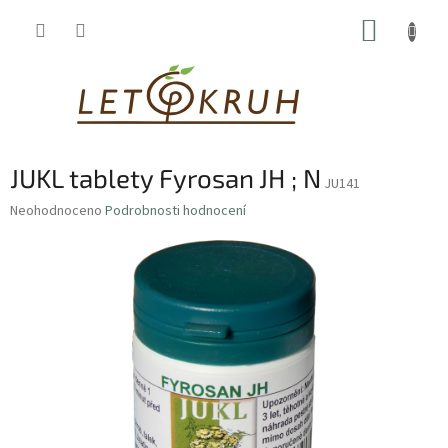
Přejít
NÁKUP
na
obsah
KOŠÍK
JUKL tablety Fyrosan JH ; N
JU141
Průměrné
Neohodnoceno
Podrobnosti hodnocení
hodnocení
produktu
je
0,0
z
5
hvězdiček.