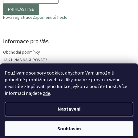
PŘIHLÁSIT SE
Nová registrace
Zapomenuté heslo
Informace pro Vás
Obchodní podmínky
JAK U NÁS NAKUPOVAT?
Podmínky ochrany osobních údajů
Používáme soubory cookies, abychom Vám umožnili
Odstoupení od smlouvy
pohodlné prohlížení webu a díky analýze provozu webu
Reklamační protokol
neustále zlepšovali jeho funkce, výkon a použitelnost
. Více
informací najdete
zde
.
Nastavení
Vytvořil Shoptet
Souhlasím
Copyright 2026
LETOKRUH
. Všechna práva vyhrazena.