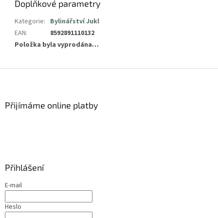
Doplňkové parametry
Kategorie
:
Bylinářství Jukl
EAN
:
8592891110132
Položka byla vyprodána…
Z
á
p
a
Přijímáme online platby
t
í
Přihlášení
E-mail
Heslo