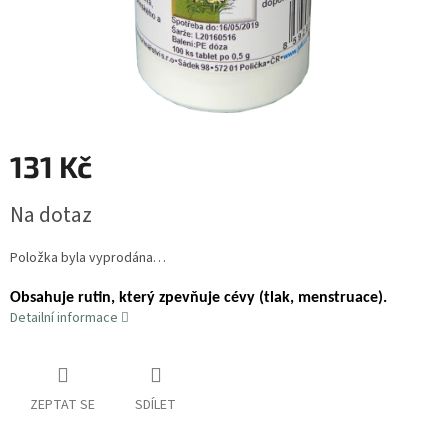
131 Kč
Měrná
Na dotaz
cena:
Položka byla vyprodána…
Obsahuje rutin, který zpevňuje cévy (tlak, menstruace).
Detailní informace
ZEPTAT SE
SDÍLET