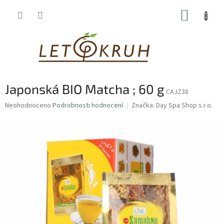
Přejít
NÁKUP
na
obsah
KOŠÍK
Japonská BIO Matcha ; 60 g
CAJZ38
Průměrné
Neohodnoceno
Podrobnosti hodnocení
Značka:
Day Spa Shop s.r.o.
hodnocení
produktu
je
0,0
z
5
hvězdiček.