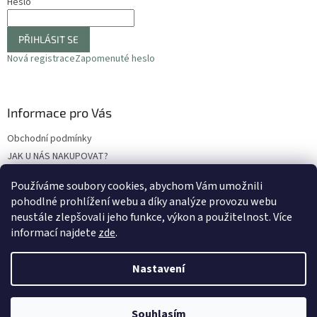
Heslo
PŘIHLÁSIT SE
Nová registrace
Zapomenuté heslo
Informace pro Vás
Obchodní podmínky
JAK U NÁS NAKUPOVAT?
Podmínky ochrany osobních údajů
Používáme soubory cookies, abychom Vám umožnili
Odstoupení od smlouvy
pohodlné prohlížení webu a díky analýze provozu webu
Reklamační protokol
neustále zlepšovali jeho funkce, výkon a použitelnost
. Více
informací najdete
zde
.
Nastavení
Vytvořil Shoptet
Souhlasím
Copyright 2026
LETOKRUH
. Všechna práva vyhrazena.