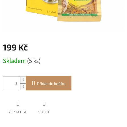
199 Kč
Měrná
Skladem
(5 ks)
cena:
Přidat do košíku
ZEPTAT SE
SDÍLET