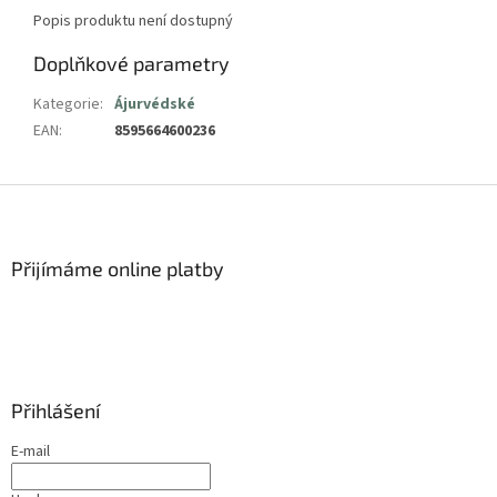
Popis produktu není dostupný
Doplňkové parametry
Kategorie
:
Ájurvédské
EAN
:
8595664600236
Z
á
p
a
Přijímáme online platby
t
í
Přihlášení
E-mail