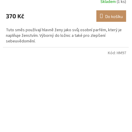
Skladem
(1 ks)
Průměrné
hodnocení
produktu
370 Kč
Do košíku
je
4,5
Tuto směs používají hlavně ženy jako svůj osobní parfém, který je
z
naplňuje ženstvím. Výborný do ložnic a také pro zlepšení
5
sebeuvědomění.
hvězdiček.
Kód:
HM97