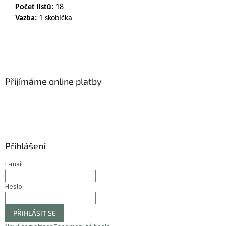
Počet listů:
18
Vazba:
1 skobička
Z
á
p
a
Přijímáme online platby
t
í
Přihlášení
E-mail
Heslo
PŘIHLÁSIT SE