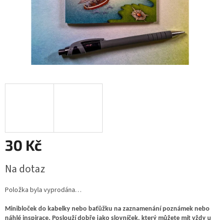
30 Kč
Měrná
Na dotaz
cena:
Položka byla vyprodána…
Minibloček do kabelky nebo baťůžku na zaznamenání poznámek nebo
náhlé inspirace. Poslouží dobře jako slovníček, který můžete mít vždy u