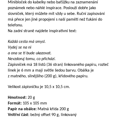
Minibloček do kabelky nebo baťůžku na zaznamenání
poznámek nebo náhlé inspirace. Poslouží dobře jako
slovníček, který můžete mít vždy u sebe. Ruční zapisování
má přece jen jiné propojení s naší pamětí než ťukání do
telefonu.
Na zadní straně najdete inspirativní text:
Každá cesta má smysl.
Vydej se na ni
a ona se ti bude ukazovat.
Nevzdoruj tomu, co přichází.
Zápisníček má 18 listů (36 stran) linkovaného papíru, rozteč
linek je 6 mm a mají světle šedou barvu. Obálka je
z matného, silnějšího (200 g), křídového papíru.
Velikost zápisníčku je 10,5 x 10,5 cm.
Hmotnost:
20 g
Formát:
105 x 105 mm
Papír na obálce:
Matná křída 200 g
Vnitřní část:
bežný offset 90 g, linkovaný