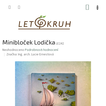
Přejít
NÁKUP
na
obsah
KOŠÍK
Minibloček Lodička
LE242
Průměrné
Neohodnoceno
Podrobnosti hodnocení
hodnocení
Značka:
Ing. arch. Lucie Ernestová
produktu
je
0,0
z
5
hvězdiček.