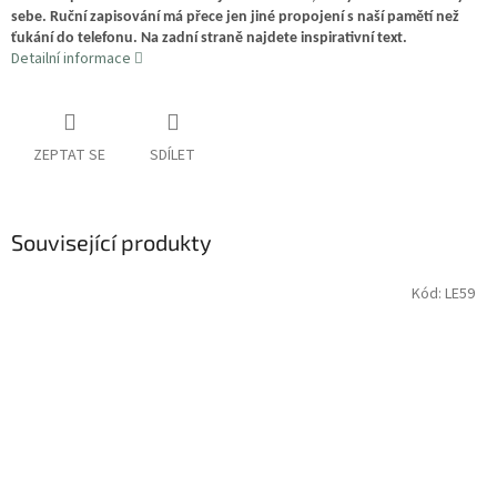
sebe. Ruční zapisování má přece jen jiné propojení s naší pamětí než
ťukání do telefonu. Na zadní straně najdete inspirativní text.
Detailní informace
ZEPTAT SE
SDÍLET
Související produkty
Kód:
LE59