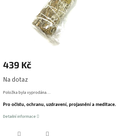
439 Kč
Měrná
Na dotaz
cena:
Položka byla vyprodána…
Pro očistu, ochranu, uzdravení, projasnění a meditace.
Detailní informace