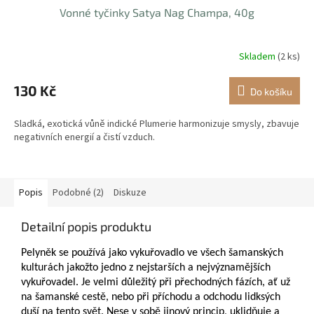
Vonné tyčinky Satya Nag Champa, 40g
Skladem
(2 ks)
130 Kč
Do košíku
Sladká, exotická vůně indické Plumerie harmonizuje smysly, zbavuje
negativních energií a čistí vzduch.
Popis
Podobné (2)
Diskuze
Detailní popis produktu
Pelyněk se používá jako vykuřovadlo ve všech šamanských
kulturách jakožto jedno z nejstarších a nejvýznamějších
vykuřovadel. Je velmi důležitý při přechodných fázích, ať už
na šamanské cestě, nebo při příchodu a odchodu lidksých
duší na tento svět. Nese v sobě jinový princip, uklidňuje a