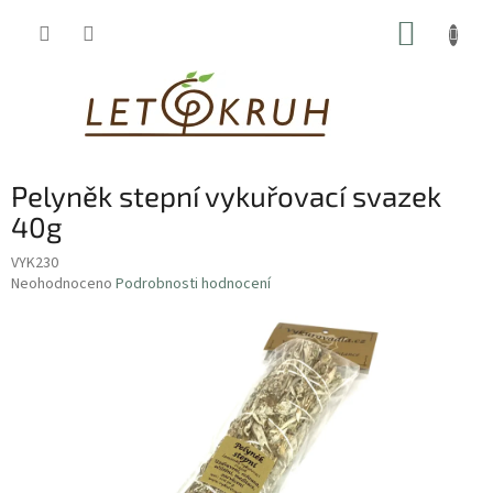
Přejít
NÁKUP
na
obsah
KOŠÍK
Pelyněk stepní vykuřovací svazek
40g
VYK230
Průměrné
Neohodnoceno
Podrobnosti hodnocení
hodnocení
produktu
je
0,0
z
5
hvězdiček.