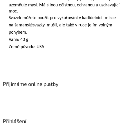
uzemňuje mysl. Má silnou očistnou, ochranou a uzdravující
moc.
Svazek můžete použít pro vykuřování v kadidelnici, misce
na šamanskésvazky, mušli, ale také v ruce jejím volným
pohybem.
Váha: 40 g
Země původu: USA
Z
á
p
a
Přijímáme online platby
t
í
Přihlášení