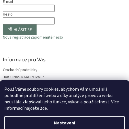
E-mail
Heslo
PŘIHLÁSIT SE
Nová registrace
Zapomenuté heslo
Informace pro Vás
Obchodní podmínky
JAK U NÁS NAKUPOVAT?
Podmínky ochrany osobních údajů
Používáme soubory cookies, abychom Vám umožnili
Odstoupení od smlouvy
pohodlné prohlížení webu a díky analýze provozu webu
Reklamační protokol
neustále zlepšovali jeho funkce, výkon a použitelnost
. Více
informací najdete
zde
.
Nastavení
Vytvořil Shoptet