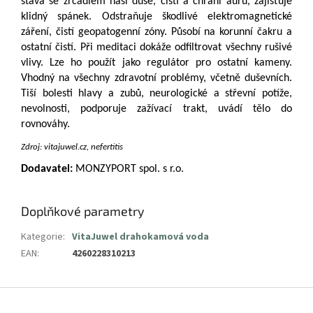
stává se zrcadlem naší duše, čistí a chrání auru, zajišťuje
klidný spánek. Odstraňuje škodlivé elektromagnetické
záření, čistí geopatogenní zóny. Působí na korunní čakru a
ostatní čistí. Při meditaci dokáže odfiltrovat všechny rušivé
vlivy. Lze ho použít jako regulátor pro ostatní kameny.
Vhodný na všechny zdravotní problémy, včetně duševních.
Tiší bolesti hlavy a zubů, neurologické a střevní potíže,
nevolnosti, podporuje zažívací trakt, uvádí tělo do
rovnováhy.
Zdroj: vitajuwel.cz, nefertitis
Dodavatel:
MONZYPORT spol. s r.o.
Doplňkové parametry
Kategorie
:
VitaJuwel drahokamová voda
EAN
:
4260228310213
Z
á