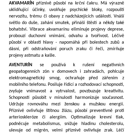
AKVAMARÍN
příznivě působí na krční čakru. Má výrazně
uklidňující účinky, uvolňuje psychické bloky, rozpouští
nervozitu, trému či obavy z nadcházejících událostí. Vnáší
světlo do duše, zahání smutek, přináší štěstí a někdy také
bohatství. Vibrace akvamarínu eliminuje projevy deprese,
probouzí duchovní vnímání, odvahu a tvořivost. Léčivě
působí v oblasti hlavy - napomáhá při bolestech zubů a
dásní, při odstraňování poruch zraku či řeči, zmírňuje
projevy astmatu a kašle.
AVENTURÍN
se používá k rušení negativních
geopatogenních zón v domovech i zahradách, pohlcuje
elektromagnetický smog, ochraňuje před zářením z
mobilního telefonu. Posiluje řídicí a rozhodovací schopnosti,
zvyšuje vnímavost a vytrvalost, povzbuzuje kreativitu.
Schopností působit v minulosti harmonizuje současnost.
Udržuje rovnováhu mezi ženskou a mužskou energií.
Příznivě ovlivňuje štítnou žlázu, působí preventivně proti
arterioskleróze či alergiím. Optimalizuje krevní tlak,
podněcuje metabolismus, snižuje hladinu cholesterolu,
ulevuje od migrén, velmi příznivě ovlivňuje zrak. Léčí