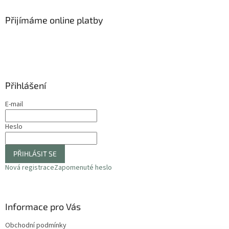
p
a
Přijímáme online platby
t
í
Přihlášení
E-mail
Heslo
PŘIHLÁSIT SE
Nová registrace
Zapomenuté heslo
Informace pro Vás
Obchodní podmínky