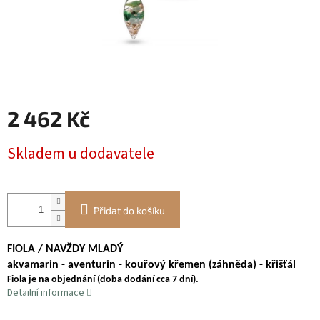
2 462 Kč
Měrná
Skladem u dodavatele
cena:
Přidat do košíku
FIOLA / NAVŽDY MLADÝ
akvamarin - aventurin - kouřový křemen (záhněda) - křišťál
Fiola je na objednání (doba dodání cca 7 dní).
Detailní informace