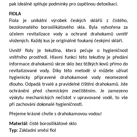
pak ideálně splňuje podmínky pro úspěšnou detoxikaci.
FIOLA
Fiola je unikátní výrobek českých sklářů z čistého,
bezolovnatého borosilikátového skla. Byla vytvořena za
účelem revitalizace vody a ochraně drahokamů uvnitř
vložených. Každý kus je originálně foukaný českými skláři.
Uvnitř fioly je tekutina, která pečuje o hygieničnost
vnitřního prostředí. Hlavní funkcí této tekutiny je předání
informace drahokamů skrze sklo bez těžkých kovů přímo do
revitalizované vody. Díky této metodě si můžete užívat
hygienicky připravené drahokamové vody neomezeně
dlouho. Odpadá trvalé a pravidelné čištění drahokamů. Jste
ochráněni před chemickým znečištěním. Je zamezeno
výskytu mechanických nečistot v upravované vodě, to vše
při zachování dokonalé hygieničnosti.
Přejeme krásné chvíle s drahokamovou vodou!
Materiál:
čisté borosilikátové sklo
Typ:
Základní směsi fiol