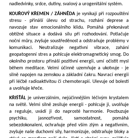
nadledvinky, srdce, dutiny, svalový a urogenitální systém.
KOUŘOVÝ KŘEMEN / ZÁHNĚDA
je vynikají při rozpouštění
stresu - přináší úlevu od strachu, rozhání deprese a
navozuje stav emocionálního klidu. Pomáhá překonávat
obtížné situace a dodává sílu při rozhodování. Potlačuje
noční můry, zvyšuje soustředěnost a odstraňuje problémy v
komunikaci. Neutralizuje negativní vibrace, zahání
geopatogenní stres a pohlcuje elektromagnetický smog. Do
okolního prostoru přináší pozitivní energii, umí očistit mysl
během meditace. Velmi účinně uzemňuje a ukotvuje - je
silně napojen na zemskou a základní čakru. Navrací energii
při léčbě radioaktivitou či chemoterapií. Ulevuje od bolesti
a uvolňuje křeče.
KŘIŠŤÁL
je univerzálním, nejúčinnějším léčivým krystalem
na světě. Velmi silně zesiluje energii - pohlcuje ji, uvolňuje
a reguluje, uvádí ji do naprosté harmonie. Povzbuzuje
psychiku, jasnozřivost, samostatnost, pomáhá
sebezdokonalení, ochraňuje před vším zlým a negativním,
zvyšuje naše duchovní síly, harmonizuje, odstraňuje bloky a