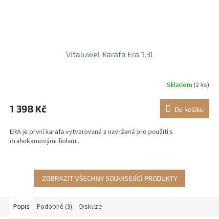
VitaJuwel Karafa Era 1,3l
Skladem
(2 ks)
1 398 Kč
Do košíku
ERA je první karafa vytvarovaná a navržená pro použití s
drahokamovými fiolami.
ZOBRAZIT VŠECHNY SOUVISEJÍCÍ PRODUKTY
Popis
Podobné (3)
Diskuze