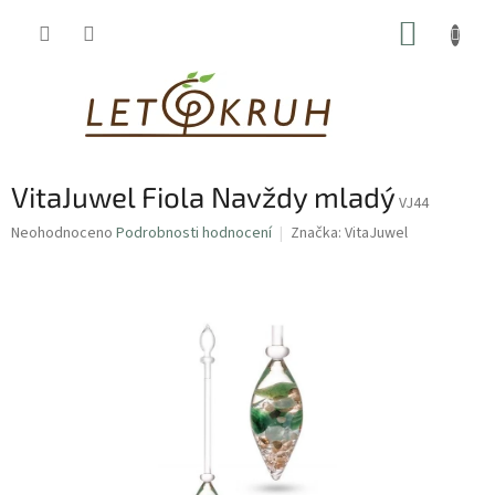
Přejít
NÁKUP
na
obsah
KOŠÍK
VitaJuwel Fiola Navždy mladý
VJ44
Průměrné
Neohodnoceno
Podrobnosti hodnocení
Značka:
VitaJuwel
hodnocení
produktu
je
0,0
z
5
hvězdiček.