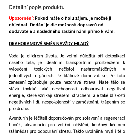
Detailní popis produktu
Upozornění:
Pokud máte o fiolu zájem, je možné ji
objednat. Dodání je dle možností dopravců od
dodavatele a následného zaslání námi přímo k vám.
DRAHOKAMOVÁ SMĚS NAVŽDY MLADÝ
Voda je elixírem života. Je velmi důležitá při detoxikaci
našeho těla, je ideálním transportním prostředkem k
vyloučení toxických nečistot nashromážděných v
jednotlivých orgánech. Je bláhové domnívat se, že toto
zanesení způsobuje pouze nezdravá strava. Naše tělo se
stává toxické také neschopností odbourávat negativní
energie, které vznikají stresem, strachem, ale také blízkostí
negativních lidí, nespokojeností v zaměstnání, trápením se
pro druhé.
Aventurín je léčiteli doporučován pro zotavení a regeneraci
buněk, akvamarín pro vnitřní očištění, kouřový křemen
(záhněda) pro odbourání stresu. Takto uvolněná mysl i tělo