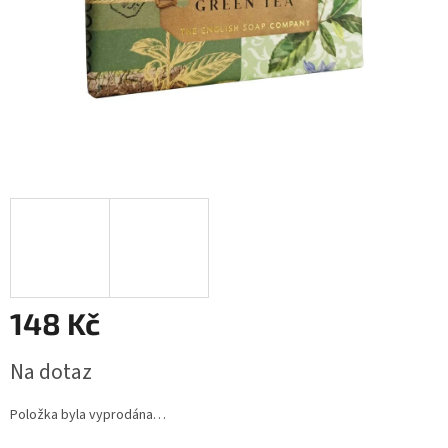
148 Kč
Měrná
Na dotaz
cena:
Položka byla vyprodána…