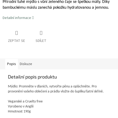
Přírodní tuhé mýdlo s vůní zeleného čaje se špetkou máty. Díky
bambuckému máslu zanechá pokožku hydratovanou a jemnou.
Detailní informace
ZEPTAT SE
SDÍLET
Popis
Diskuze
Detailní popis produktu
Mýdlo: Promněte v dlaních, vytvořte pěnu a opláchněte. Pro
provonění vašeho oblečení a prádla vložte do šuplíku/šatní skříně.
Veganské a Cruelty free
Vyrobeno v Anglii
Hmotnost 190g