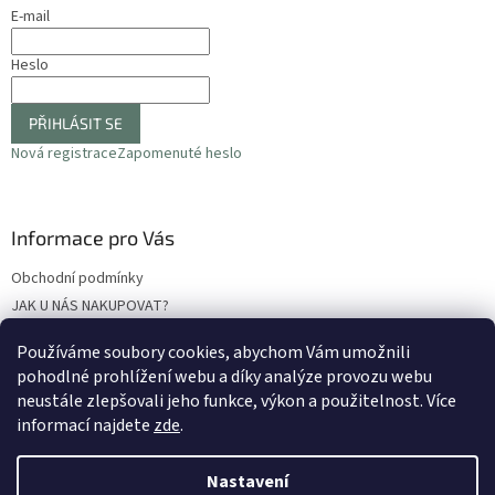
E-mail
Heslo
PŘIHLÁSIT SE
Nová registrace
Zapomenuté heslo
Informace pro Vás
Obchodní podmínky
JAK U NÁS NAKUPOVAT?
Podmínky ochrany osobních údajů
Používáme soubory cookies, abychom Vám umožnili
Odstoupení od smlouvy
pohodlné prohlížení webu a díky analýze provozu webu
Reklamační protokol
neustále zlepšovali jeho funkce, výkon a použitelnost
. Více
informací najdete
zde
.
Nastavení
Vytvořil Shoptet