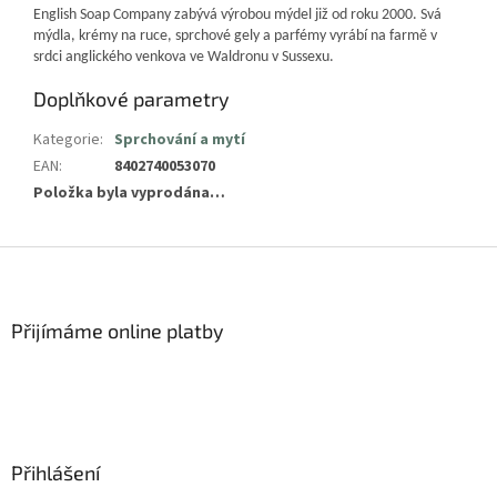
English Soap Company zabývá výrobou mýdel již od roku 2000. Svá
mýdla, krémy na ruce, sprchové gely a parfémy vyrábí na farmě v
srdci anglického venkova ve Waldronu v Sussexu.
Doplňkové parametry
Kategorie
:
Sprchování a mytí
EAN
:
8402740053070
Položka byla vyprodána…
Z
á
p
a
Přijímáme online platby
t
í
Přihlášení