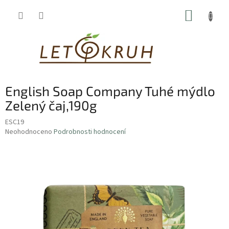
Přejít
NÁKUP
na
obsah
KOŠÍK
English Soap Company Tuhé mýdlo
Zelený čaj,190g
ESC19
Průměrné
Neohodnoceno
Podrobnosti hodnocení
hodnocení
produktu
je
0,0
z
5
hvězdiček.