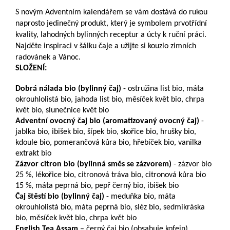
S novým Adventním kalendářem se vám dostává do rukou
naprosto jedinečný produkt, který je symbolem prvotřídní
kvality, lahodných bylinných receptur a úcty k ruční práci.
Najděte inspiraci v šálku čaje a užijte si kouzlo zimních
radovánek a Vánoc.
SLOŽENÍ:
Dobrá nálada bio (bylinný čaj)
- ostružina list bio, máta
okrouhlolistá bio, jahoda list bio, měsíček květ bio, chrpa
květ bio, slunečnice květ bio
Adventní ovocný čaj bio (aromatizovaný ovocný čaj)
-
jablka bio, ibišek bio, šípek bio, skořice bio, hrušky bio,
kdoule bio, pomerančová kůra bio, hřebíček bio, vanilka
extrakt bio
Zázvor citron bio (bylinná směs se zázvorem)
- zázvor bio
25 %, lékořice bio, citronová tráva bio, citronová kůra bio
15 %, máta peprná bio, pepř černý bio, ibišek bio
Čaj štěstí bio (bylinný čaj)
- meduňka bio, máta
okrouhlolistá bio, máta peprná bio, sléz bio, sedmikráska
bio, měsíček květ bio, chrpa květ bio
English Tea Assam
– černý čaj bio (obsahuje kofein)