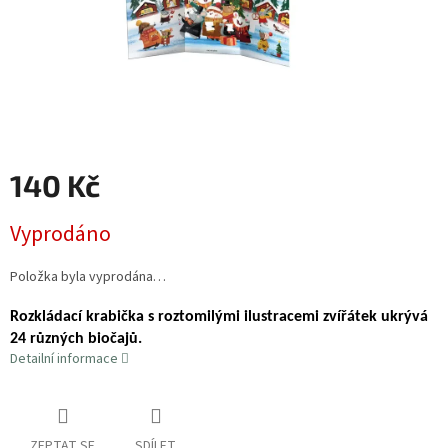
140 Kč
Měrná
Vyprodáno
cena:
Položka byla vyprodána…
Rozkládací krabička s roztomilými ilustracemi zvířátek ukrývá
24 různých biočajů.
Detailní informace
ZEPTAT SE
SDÍLET