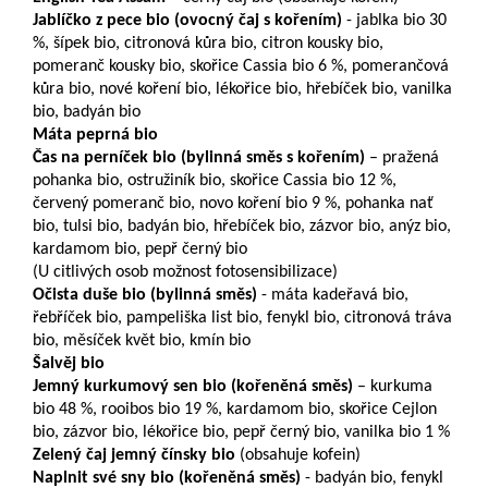
Jablíčko z pece bio (ovocný čaj s kořením)
- jablka bio 30
%, šípek bio, citronová kůra bio, citron kousky bio,
pomeranč kousky bio, skořice Cassia bio 6 %, pomerančová
kůra bio, nové koření bio, lékořice bio, hřebíček bio, vanilka
bio, badyán bio
Máta peprná bio
Čas na perníček bio (bylinná směs s kořením)
– pražená
pohanka bio, ostružiník bio, skořice Cassia bio 12 %,
červený pomeranč bio, novo koření bio 9 %, pohanka nať
bio, tulsi bio, badyán bio, hřebíček bio, zázvor bio, anýz bio,
kardamom bio, pepř černý bio
(U citlivých osob možnost fotosensibilizace)
Očista duše bio (bylinná směs)
- máta kadeřavá bio,
řebříček bio, pampeliška list bio, fenykl bio, citronová tráva
bio, měsíček květ bio, kmín bio
Šalvěj bio
Jemný kurkumový sen bio (kořeněná směs)
– kurkuma
bio 48 %, rooibos bio 19 %, kardamom bio, skořice Cejlon
bio, zázvor bio, lékořice bio, pepř černý bio, vanilka bio 1 %
Zelený čaj jemný čínsky bio
(obsahuje kofein)
Naplnit své sny bio (kořeněná směs)
- badyán bio, fenykl