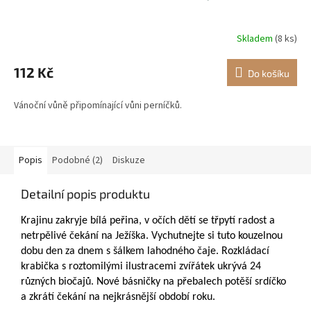
Skladem
(8 ks)
112 Kč
Do košíku
Vánoční vůně připomínající vůni perníčků.
Popis
Podobné (2)
Diskuze
Detailní popis produktu
Krajinu zakryje bílá peřina, v očích dětí se třpytí radost a
netrpělivé čekání na Ježíška. Vychutnejte si tuto kouzelnou
dobu den za dnem s šálkem lahodného čaje. Rozkládací
krabička s roztomilými ilustracemi zvířátek ukrývá 24
různých biočajů. Nové básničky na přebalech potěší srdíčko
a zkrátí čekání na nejkrásnější období roku.