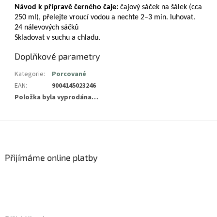
Návod k přípravě černého čaje:
čajový sáček na šálek (cca
250 ml), přelejte vroucí vodou a nechte 2–3 min. luhovat.
24 nálevových sáčků
Skladovat v suchu a chladu.
Doplňkové parametry
Kategorie
:
Porcované
EAN
:
9004145023246
Položka byla vyprodána…
Z
á
p
a
Přijímáme online platby
t
í