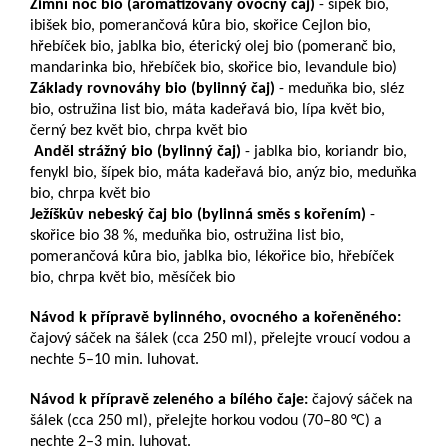
Zimní noc bio (aromatizovaný ovocný čaj)
- šípek bio,
ibišek bio, pomerančová kůra bio, skořice Cejlon bio,
hřebíček bio, jablka bio, éterický olej bio (pomeranč bio,
mandarinka bio, hřebíček bio, skořice bio, levandule bio)
Základy rovnováhy bio (bylinný čaj)
- meduňka bio, sléz
bio, ostružina list bio, máta kadeřavá bio, lípa květ bio,
černý bez květ bio, chrpa květ bio
Anděl strážný bio (bylinný čaj)
- jablka bio, koriandr bio,
fenykl bio, šípek bio, máta kadeřavá bio, anýz bio, meduňka
bio, chrpa květ bio
Ježíškův nebeský čaj bio (bylinná směs s kořením)
-
skořice bio 38 %, meduňka bio, ostružina list bio,
pomerančová kůra bio, jablka bio, lékořice bio, hřebíček
bio, chrpa květ bio, měsíček bio
Návod k přípravě bylinného, ovocného a kořeněného:
čajový sáček na šálek (cca 250 ml), přelejte vroucí vodou a
nechte 5–10 min. luhovat.
Návod k přípravě zeleného a bílého čaje:
čajový sáček na
šálek (cca 250 ml), přelejte horkou vodou (70–80 °C) a
nechte 2–3 min. luhovat.