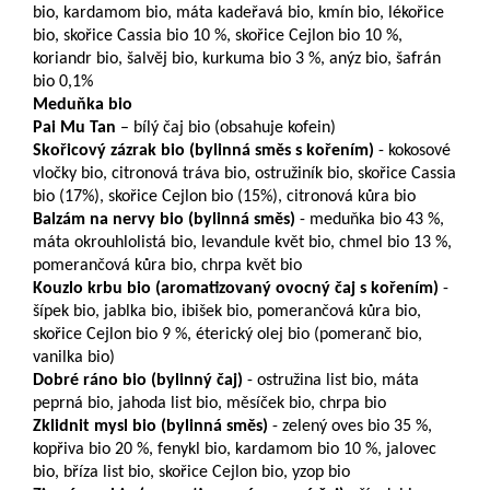
bio, kardamom bio, máta kadeřavá bio, kmín bio, lékořice
bio, skořice Cassia bio 10 %, skořice Cejlon bio 10 %,
koriandr bio, šalvěj bio, kurkuma bio 3 %, anýz bio, šafrán
bio 0,1%
Meduňka bio
Pai Mu Tan
– bílý čaj bio (obsahuje kofein)
Skořicový zázrak bio (bylinná směs s kořením)
- kokosové
vločky bio, citronová tráva bio, ostružiník bio, skořice Cassia
bio (17%), skořice Cejlon bio (15%), citronová kůra bio
Balzám na nervy bio (bylinná směs)
- meduňka bio 43 %,
máta okrouhlolistá bio, levandule květ bio, chmel bio 13 %,
pomerančová kůra bio, chrpa květ bio
Kouzlo krbu bio (aromatizovaný ovocný čaj s kořením)
-
šípek bio, jablka bio, ibišek bio, pomerančová kůra bio,
skořice Cejlon bio 9 %, éterický olej bio (pomeranč bio,
vanilka bio)
Dobré ráno bio (bylinný čaj)
- ostružina list bio, máta
peprná bio, jahoda list bio, měsíček bio, chrpa bio
Zklidnit mysl bio (bylinná směs)
- zelený oves bio 35 %,
kopřiva bio 20 %, fenykl bio, kardamom bio 10 %, jalovec
bio, bříza list bio, skořice Cejlon bio, yzop bio