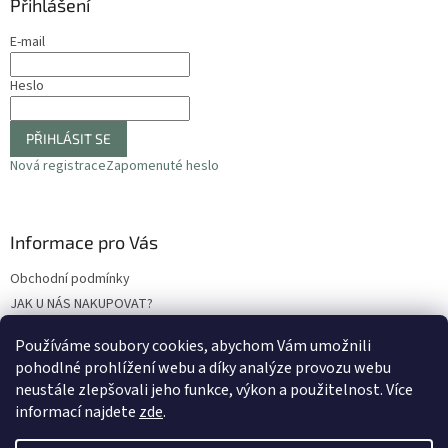
Přihlášení
E-mail
Heslo
PŘIHLÁSIT SE
Nová registrace
Zapomenuté heslo
Informace pro Vás
Obchodní podmínky
JAK U NÁS NAKUPOVAT?
Podmínky ochrany osobních údajů
Používáme soubory cookies, abychom Vám umožnili
Odstoupení od smlouvy
pohodlné prohlížení webu a díky analýze provozu webu
Reklamační protokol
neustále zlepšovali jeho funkce, výkon a použitelnost
. Více
informací najdete
zde
.