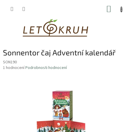
Přejít
NÁKUP
na
obsah
KOŠÍK
Sonnentor čaj Adventní kalendář
SON190
Průměrné
1 hodnocení
Podrobnosti hodnocení
hodnocení
produktu
je
5,0
z
5
hvězdiček.