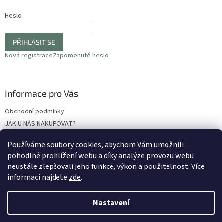
Heslo
PŘIHLÁSIT SE
Nová registrace
Zapomenuté heslo
Informace pro Vás
Obchodní podmínky
JAK U NÁS NAKUPOVAT?
Podmínky ochrany osobních údajů
Používáme soubory cookies, abychom Vám umožnili
Odstoupení od smlouvy
pohodlné prohlížení webu a díky analýze provozu webu
Reklamační protokol
neustále zlepšovali jeho funkce, výkon a použitelnost
. Více
informací najdete
zde
.
Nastavení
Vytvořil Shoptet