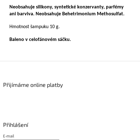
Neobsahuje silikony, syntetické konzervanty, parfémy
ani barviva. Neobsahuje Behetrimonium Methosulfat.
Hmotnost šampuku 10 g.
Baleno v celofánovém sáčku.
Z
á
p
a
Přijímáme online platby
t
í
Přihlášení
E-mail