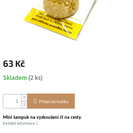
63 Kč
Měrná
Skladem
(2 ks)
cena:
Přidat do košíku
Mini šampuk na vyzkoušení či na cesty.
Detailní informace