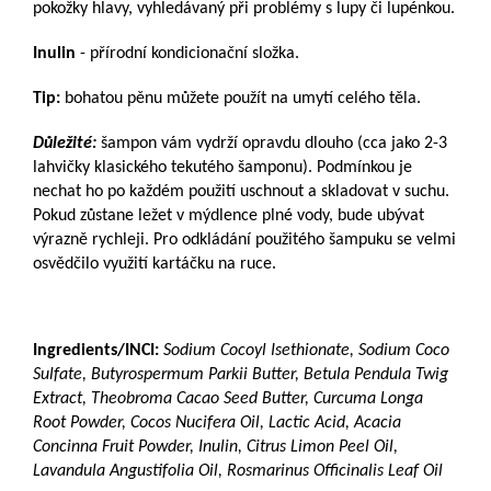
pokožky hlavy, vyhledávaný při problémy s lupy či lupénkou.
Inulin
- přírodní kondicionační složka.
Tip:
bohatou pěnu můžete použít na umytí celého těla.
Důležité:
šampon vám vydrží opravdu dlouho (cca jako 2-3
lahvičky klasického tekutého šamponu). Podmínkou je
nechat ho po každém použití uschnout a skladovat v suchu.
Pokud zůstane ležet v mýdlence plné vody, bude ubývat
výrazně rychleji. Pro odkládání použitého šampuku se velmi
osvědčilo využití kartáčku na ruce.
Ingredients/INCI:
Sodium Cocoyl Isethionate, Sodium Coco
Sulfate, Butyrospermum Parkii Butter, Betula Pendula Twig
Extract, Theobroma Cacao Seed Butter, Curcuma Longa
Root Powder, Cocos Nucifera Oil, Lactic Acid, Acacia
Concinna Fruit Powder, Inulin, Citrus Limon Peel Oil,
Lavandula Angustifolia Oil, Rosmarinus Officinalis Leaf Oil