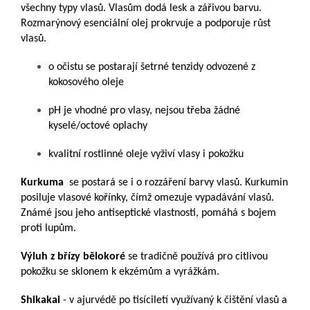
všechny typy vlasů. Vlasům dodá lesk a zářivou barvu.
Rozmarýnový esenciální olej prokrvuje a podporuje růst
vlasů.
o očistu se postarají šetrné tenzidy odvozené z
kokosového oleje
pH je vhodné pro vlasy, nejsou třeba žádné
kyselé/octové oplachy
kvalitní rostlinné oleje vyživí vlasy i pokožku
Kurkuma
se postará se i o rozzáření barvy vlasů. Kurkumin
posiluje vlasové kořínky, čímž omezuje vypadávání vlasů.
Známé jsou jeho antiseptické vlastnosti, pomáhá s bojem
proti lupům.
Výluh z břízy bělokoré
se tradičně používá pro citlivou
pokožku se sklonem k ekzémům a vyrážkám.
Shikakai
- v ajurvédě po tisíciletí využívaný k čištění vlasů a