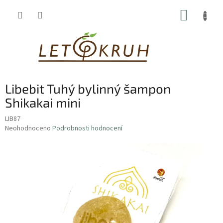
Přejít
NÁKUP
na
obsah
KOŠÍK
Libebit Tuhý bylinný šampon
Shikakai mini
LIB87
Průměrné
Neohodnoceno
Podrobnosti hodnocení
hodnocení
produktu
je
0,0
z
5
hvězdiček.