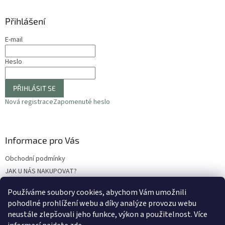
Přihlášení
E-mail
Heslo
PŘIHLÁSIT SE
Nová registrace
Zapomenuté heslo
Informace pro Vás
Obchodní podmínky
JAK U NÁS NAKUPOVAT?
Podmínky ochrany osobních údajů
Používáme soubory cookies, abychom Vám umožnili
Odstoupení od smlouvy
pohodlné prohlížení webu a díky analýze provozu webu
Reklamační protokol
neustále zlepšovali jeho funkce, výkon a použitelnost
. Více