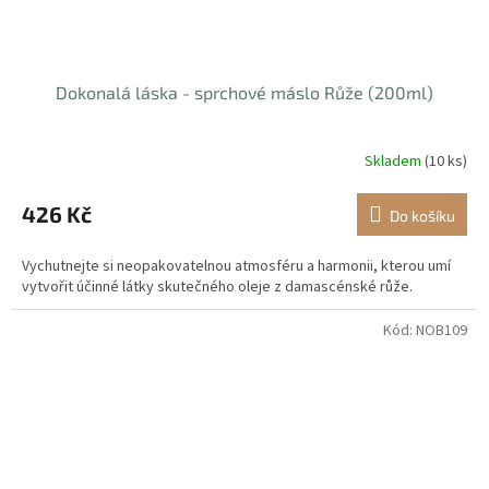
Dokonalá láska - sprchové máslo Růže (200ml)
Skladem
(10 ks)
426 Kč
Do košíku
Vychutnejte si neopakovatelnou atmosféru a harmonii, kterou umí
vytvořit účinné látky skutečného oleje z damascénské růže.
Kód:
NOB109