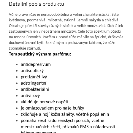
Detailní popis produktu
Vůně pravé růže je nenapodobitelná a velmi charakteristická. Sytě
květinová, podmanivá, milostná, svůdná, jemně nakyslá a chladivá.
Obsahuje přes tři stovky různých složek a velké množství dalších látek
zastoupených jen v nepatrném množství. Celé toto spektrum působí
na mnoha úrovních. Parfém z pravé růže má vliv na fyzické, duševní a
duchovní úrovně bytí. Je známým a prokázaným faktem, že růže
zpomaluje stárnutí.
Terapeutický význam parfému:
antidepresivum
antiseptický
protizánětlivý
adstringentní
antibakteriální
antivirový
uklidňuje nervové napětí
je omlazovadlem pro naše buňky
zklidňuje a hojí kožní záněty, včetně popálenin
pomáhá řešit řadu ženských poruch, včetně
menstruačních křečí, příznaků PMS a náladovosti