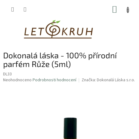
Přejít
NÁKUP
na
obsah
KOŠÍK
Dokonalá láska - 100% přírodní
parfém Růže (5ml)
DL33
Průměrné
Neohodnoceno
Podrobnosti hodnocení
Značka:
Dokonalá Láska s.r.o.
hodnocení
produktu
je
0,0
z
5
hvězdiček.