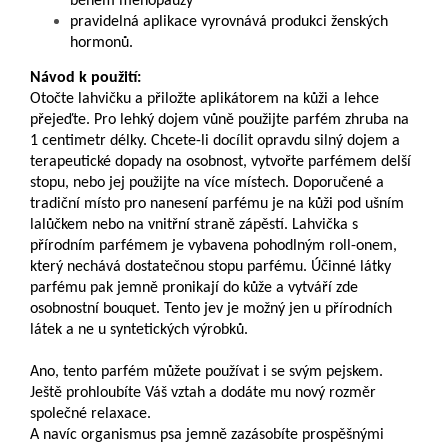
během menopauzy
pravidelná aplikace vyrovnává produkci ženských
hormonů.
Návod k použití:
Otočte lahvičku a přiložte aplikátorem na kůži a lehce
přejeďte. Pro lehký dojem vůně použijte parfém zhruba na
1 centimetr délky. Chcete-li docílit opravdu silný dojem a
terapeutické dopady na osobnost, vytvořte parfémem delší
stopu, nebo jej použijte na více místech. Doporučené a
tradiční místo pro nanesení parfému je na kůži pod ušním
lalůčkem nebo na vnitřní straně zápěstí. Lahvička s
přírodním parfémem je vybavena pohodlným roll-onem,
který nechává dostatečnou stopu parfému. Účinné látky
parfému pak jemně pronikají do kůže a vytváří zde
osobnostní bouquet. Tento jev je možný jen u přírodních
látek a ne u syntetických výrobků.
Ano, tento parfém můžete používat i se svým pejskem.
Ještě prohloubíte Váš vztah a dodáte mu nový rozměr
společné relaxace.
A navíc organismus psa jemně zazásobíte prospěšnými