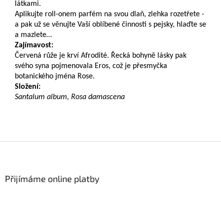
látkami.
Aplikujte roll-onem parfém na svou dlaň, zlehka rozetřete -
a pak už se věnujte Vaší oblíbené činnosti s pejsky, hlaďte se
a mazlete…
Zajímavost:
Červená růže je krví Afrodité. Řecká bohyně lásky pak
svého syna pojmenovala Eros, což je přesmyčka
botanického jména Rose.
Složení:
Santalum album, Rosa damascena
Z
á
p
a
Přijímáme online platby
t
í