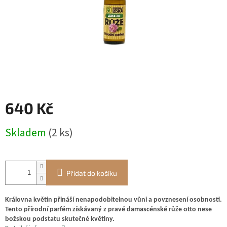
640 Kč
Měrná
Skladem
(2 ks)
cena:
Přidat do košíku
Královna květin přináší nenapodobitelnou vůni a povznesení osobnosti.
Tento přírodní parfém získávaný z pravé damascénské růže otto nese
božskou podstatu skutečné květiny.