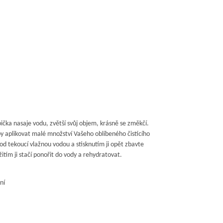
ka nasaje vodu, zvětší svůj objem, krásně se změkčí.
y aplikovat malé množství Vašeho oblíbeného čistícího
d tekoucí vlažnou vodou a stisknutím ji opět zbavte
tím ji stačí ponořit do vody a rehydratovat.
ní