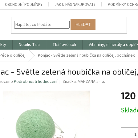
OBCHODNÍ PODMÍNKY
JAK U NÁS NAKUPOVAT?
PODMÍNKY OCHR
HLEDAT
ukty
Nobilis Tilia
Tkáňové soli
Vitamíny, minerály a doplň
Péče o obličej
Konjac - Světle zelená houbička na obličej, bochánek
ac - Světle zelená houbička na obliče
né
noceno
Podrobnosti hodnocení
Značka:
MANZANA s.r.o.
ní
120
u
Měrná
Skla
cena:
ek.