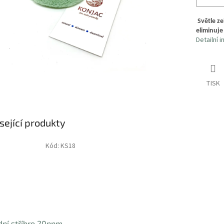
Světle z
eliminuje
Detailní 
TISK
sející produkty
Kód:
KS18
dní stříbro 20ppm