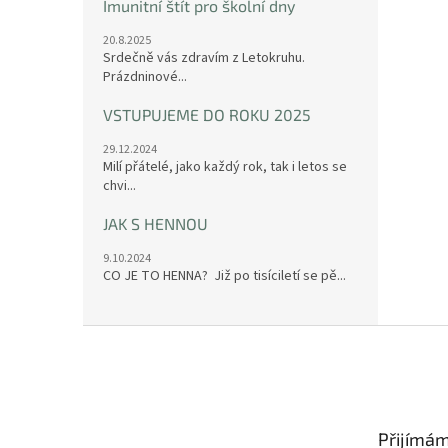
Imunitní štít pro školní dny
20.8.2025
Srdečně vás zdravím z Letokruhu.
Prázdninové...
VSTUPUJEME DO ROKU 2025
29.12.2024
Milí přátelé, jako každý rok, tak i letos se
chvi...
JAK S HENNOU
9.10.2024
CO JE TO HENNA? Již po tisíciletí se pě...
Z
á
p
a
t
Přijímám
í