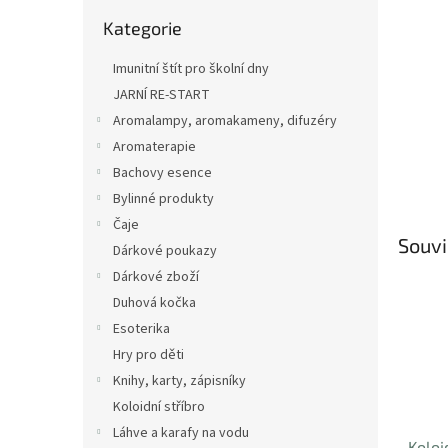
n
Přeskočit
e
Kategorie
kategorie
l
Imunitní štít pro školní dny
JARNÍ RE-START
Aromalampy, aromakameny, difuzéry
Aromaterapie
Bachovy esence
Bylinné produkty
Čaje
Souvi
Dárkové poukazy
Dárkové zboží
Duhová kočka
Esoterika
Hry pro děti
Knihy, karty, zápisníky
Koloidní stříbro
Láhve a karafy na vodu
Koloi