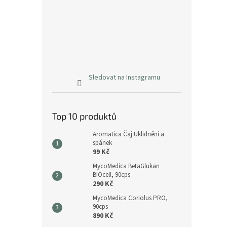
Sledovat na Instagramu
Top 10 produktů
Aromatica Čaj Uklidnění a
spánek
99 Kč
MycoMedica BetaGlukan
BIOcell, 90cps
290 Kč
MycoMedica Coriolus PRO,
90cps
890 Kč