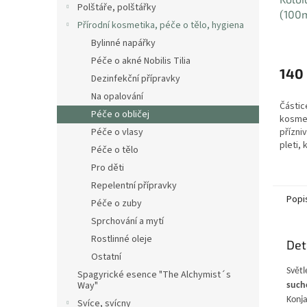
Polštáře, polštářky
(100m
Přírodní kosmetika, péče o tělo, hygiena
Bylinné napářky
Průmě
hodno
Péče o akné Nobilis Tilia
produ
140
Dezinfekční přípravky
je
4,5
Na opalování
Částic
z
Péče o obličej
kosme
5
Péče o vlasy
přízniv
hvězdi
pleti,
Péče o tělo
Pro děti
Repelentní přípravky
Popi
Péče o zuby
Sprchování a mytí
Rostlinné oleje
Det
Ostatní
Světl
Spagyrické esence "The Alchymist´s
Way"
such
Konja
Svíce, svícny