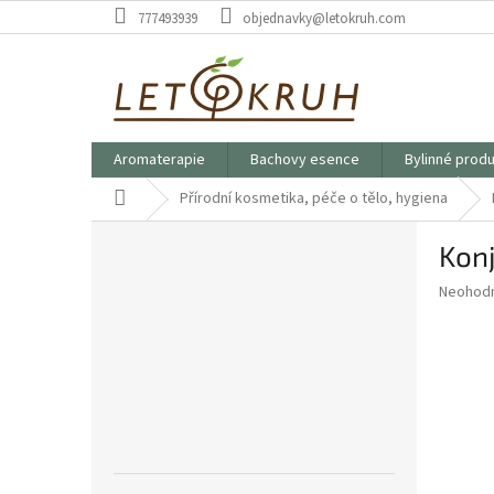
Přejít
777493939
objednavky@letokruh.com
na
obsah
Aromaterapie
Bachovy esence
Bylinné prod
Domů
Přírodní kosmetika, péče o tělo, hygiena
P
Konj
o
s
Průměr
Neohod
t
hodnoce
r
produkt
a
je
0,0
n
z
n
5
í
hvězdič
p
a