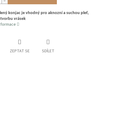
elený konjac je vhodný pro aknozní a suchou pleť,
 tvorbu vrásek
informace
ZEPTAT SE
SDÍLET