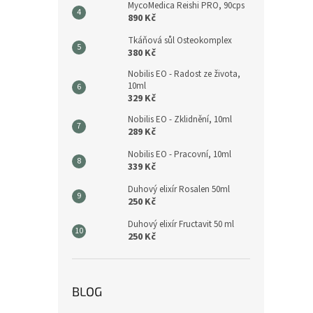
MycoMedica Reishi PRO, 90cps
890 Kč
Tkáňová sůl Osteokomplex
380 Kč
Nobilis EO - Radost ze života,
10ml
329 Kč
Nobilis EO - Zklidnění, 10ml
289 Kč
Nobilis EO - Pracovní, 10ml
339 Kč
Duhový elixír Rosalen 50ml
250 Kč
Duhový elixír Fructavit 50 ml
250 Kč
BLOG