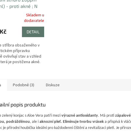
l) - proti akné ; N
Skladem u
rné
dodavatele
cení
ktu
 Kč
DETAIL
e stříbra obsaženého v
tickém přípravku
ě ovlivňují stav a vzhled
ček.
 která je postižena akné.
s
Podobné (3)
Diskuze
ailní popis produktu
e zelený konjac s Aloe Vera patří mezi
výrazné antioxidanty
. Má proti
zápalové,
ou, podrážděnou
, ale i
aknozní pleť.
Eliminuje tvorbu vrásek
a přispívá k vláč
c je přírodní houbička ideální pro každodenní čištění a revitalizaci pleti. Je přir