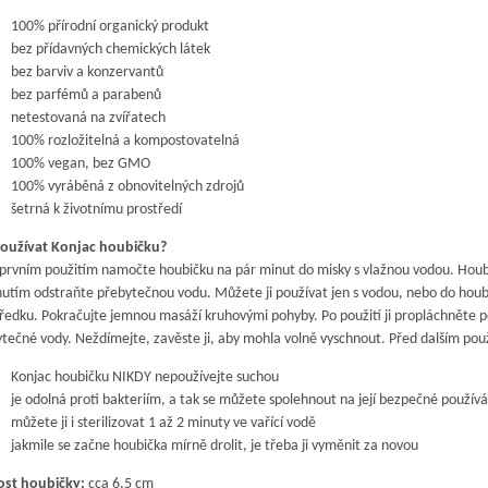
100% přírodní organický produkt
bez přídavných chemických látek
bez barviv a konzervantů
bez parfémů a parabenů
netestovaná na zvířatech
100% rozložitelná a kompostovatelná
100% vegan, bez GMO
100% vyráběná z obnovitelných zdrojů
šetrná k životnímu prostředí
používat Konjac houbičku?
prvním použitím namočte houbičku na pár minut do misky s vlažnou vodou. Houbič
nutím odstraňte přebytečnou vodu. Můžete ji používat jen s vodou, nebo do houb
ředku. Pokračujte jemnou masáží kruhovými pohyby. Po použití ji propláchněte po
tečné vody. Neždímejte, zavěste ji, aby mohla volně vyschnout. Před dalším použi
Konjac houbičku NIKDY nepoužívejte suchou
je odolná proti bakteriím, a tak se můžete spolehnout na její bezpečné používá
můžete ji i sterilizovat 1 až 2 minuty ve vařící vodě
jakmile se začne houbička mírně drolit, je třeba ji vyměnit za novou
ost houbičky:
cca 6,5 cm