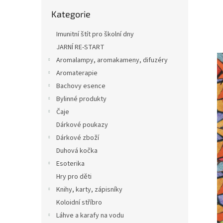
n
Přeskočit
e
Kategorie
kategorie
l
Imunitní štít pro školní dny
JARNÍ RE-START
Aromalampy, aromakameny, difuzéry
Aromaterapie
Bachovy esence
Bylinné produkty
Čaje
Dárkové poukazy
Dárkové zboží
Duhová kočka
Esoterika
Hry pro děti
Knihy, karty, zápisníky
Koloidní stříbro
Láhve a karafy na vodu