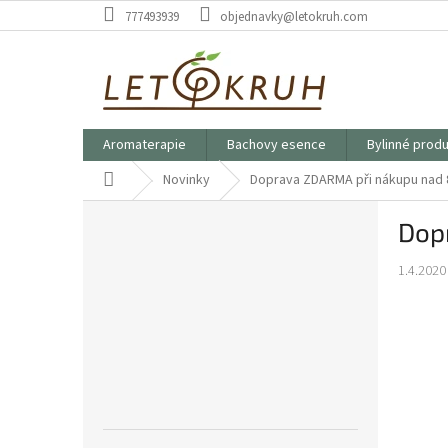
Přejít
777493939
objednavky@letokruh.com
na
obsah
Aromaterapie
Bachovy esence
Bylinné prod
Domů
Novinky
Doprava ZDARMA při nákupu nad 
P
Dop
o
s
1.4.2020
t
r
a
n
n
í
p
a