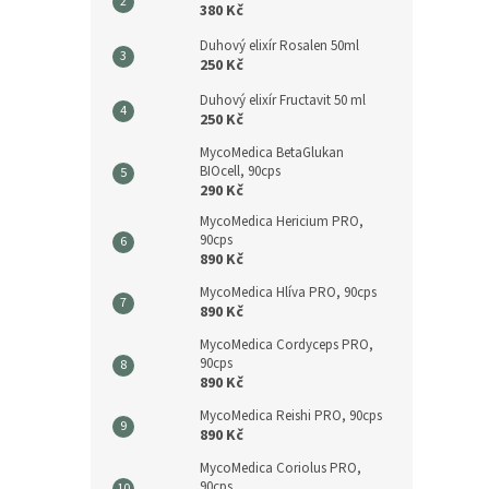
380 Kč
Duhový elixír Rosalen 50ml
250 Kč
Duhový elixír Fructavit 50 ml
250 Kč
MycoMedica BetaGlukan
BIOcell, 90cps
290 Kč
MycoMedica Hericium PRO,
90cps
890 Kč
MycoMedica Hlíva PRO, 90cps
890 Kč
MycoMedica Cordyceps PRO,
90cps
890 Kč
MycoMedica Reishi PRO, 90cps
890 Kč
MycoMedica Coriolus PRO,
90cps