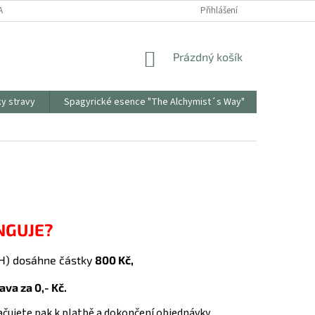
ANY OSOBNÍCH ÚDAJŮ
ODSTOUPENÍ OD SMLOUVY
Přihlášení
REKLAMAČNÍ PR
NÁKUPNÍ
Prázdný košík
KOŠÍK
ky stravy
Spagyrické esence "The Alchymist´s Way"
Sonnento
NGUJE?
PH) dosáhne částky
800 Kč
,
va za 0,- Kč.
ujete pak k platbě a dokončení objednávky.