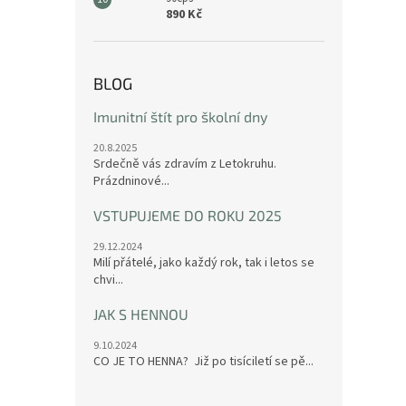
890 Kč
BLOG
Imunitní štít pro školní dny
20.8.2025
Srdečně vás zdravím z Letokruhu.
Prázdninové...
VSTUPUJEME DO ROKU 2025
29.12.2024
Milí přátelé, jako každý rok, tak i letos se
chvi...
JAK S HENNOU
9.10.2024
CO JE TO HENNA? Již po tisíciletí se pě...