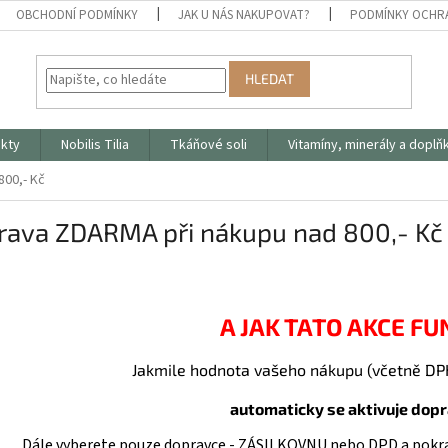
OBCHODNÍ PODMÍNKY
JAK U NÁS NAKUPOVAT?
PODMÍNKY OCHR
HLEDAT
ukty
Nobilis Tilia
Tkáňové soli
Vitamíny, minerály a doplň
800,- Kč
rava ZDARMA při nákupu nad 800,- Kč
A JAK TATO AKCE FU
Jakmile hodnota vašeho nákupu (včetně D
automaticky se aktivuje dopra
Dále vyberete pouze dopravce - ZÁSILKOVNU nebo DPD a pokrač